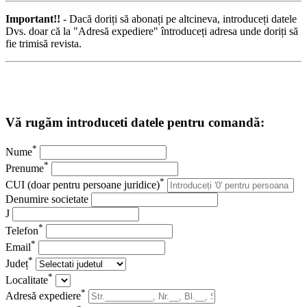
Important!!
- Dacă doriți să abonați pe altcineva, introduceți datele
Dvs. doar că la "Adresă expediere" întroduceți adresa unde doriți să
fie trimisă revista.
Vă rugăm introduceti datele pentru comandă:
*
Nume
*
Prenume
*
CUI (doar pentru persoane juridice)
Denumire societate
J
*
Telefon
*
Email
*
Județ
*
Localitate
*
Adresă expediere