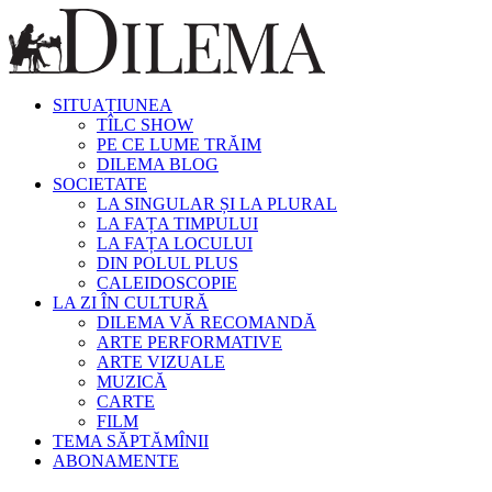
SITUAȚIUNEA
TÎLC SHOW
PE CE LUME TRĂIM
DILEMA BLOG
SOCIETATE
LA SINGULAR ȘI LA PLURAL
LA FAȚA TIMPULUI
LA FAȚA LOCULUI
DIN POLUL PLUS
CALEIDOSCOPIE
LA ZI ÎN CULTURĂ
DILEMA VĂ RECOMANDĂ
ARTE PERFORMATIVE
ARTE VIZUALE
MUZICĂ
CARTE
FILM
TEMA SĂPTĂMÎNII
ABONAMENTE