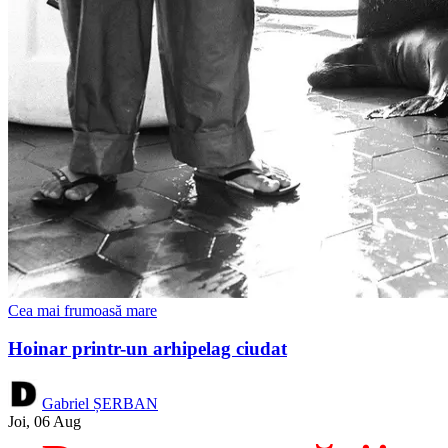
Cea mai frumoasă mare
Hoinar printr-un arhipelag ciudat
Gabriel ȘERBAN
Joi, 06 Aug