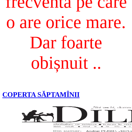
frecventă pe care
o are orice mare.
Dar foarte
obișnuit ..
COPERTA SĂPTAMÎNII