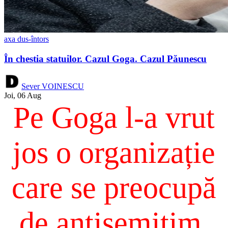
axa dus-întors
În chestia statuilor. Cazul Goga. Cazul Păunescu
Sever VOINESCU
Joi, 06 Aug
Pe Goga l-a vrut
jos o organizație
care se preocupă
de antisemitim,