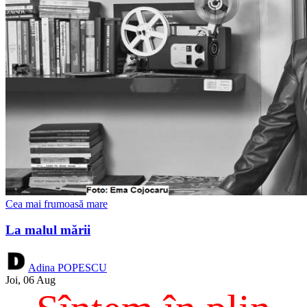
Cea mai frumoasă mare
La malul mării
Adina POPESCU
Joi, 06 Aug