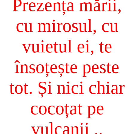
Prezența mării,
cu mirosul, cu
vuietul ei, te
însoțește peste
tot. Și nici chiar
cocoțat pe
vulcanii ..