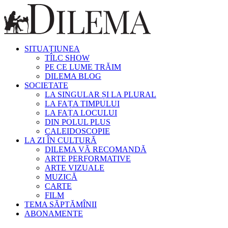
SITUAȚIUNEA
TÎLC SHOW
PE CE LUME TRĂIM
DILEMA BLOG
SOCIETATE
LA SINGULAR ȘI LA PLURAL
LA FAȚA TIMPULUI
LA FAȚA LOCULUI
DIN POLUL PLUS
CALEIDOSCOPIE
LA ZI ÎN CULTURĂ
DILEMA VĂ RECOMANDĂ
ARTE PERFORMATIVE
ARTE VIZUALE
MUZICĂ
CARTE
FILM
TEMA SĂPTĂMÎNII
ABONAMENTE