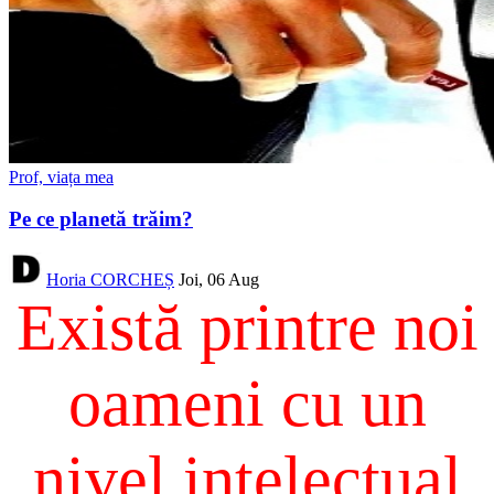
Prof, viața mea
Pe ce planetă trăim?
Horia CORCHEȘ
Joi, 06 Aug
Există printre noi
oameni cu un
nivel intelectual