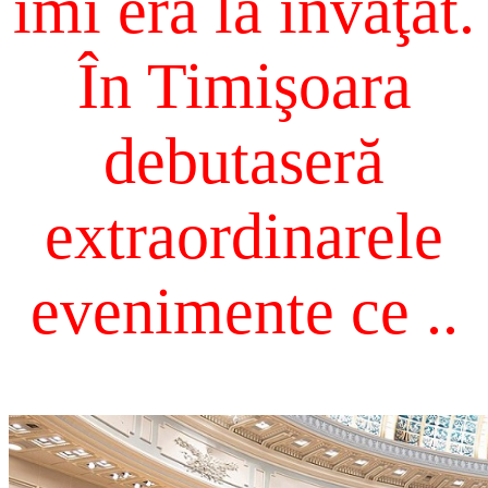
îmi era la învăţat.
În Timişoara
debutaseră
extraordinarele
evenimente ce ..