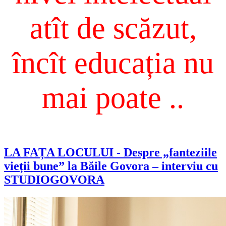
atît de scăzut,
încît educația nu
mai poate ..
LA FAȚA LOCULUI - Despre „fanteziile
vieții bune” la Băile Govora – interviu cu
STUDIOGOVORA