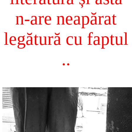
n-are neapărat
legătură cu faptul
..