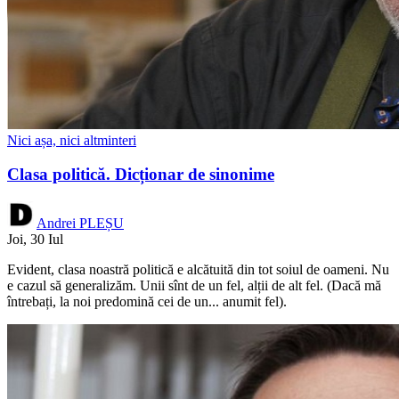
Nici așa, nici altminteri
Clasa politică. Dicționar de sinonime
Andrei PLEȘU
Joi, 30 Iul
Evident, clasa noastră politică e alcătuită din tot soiul de oameni. Nu
e cazul să generalizăm. Unii sînt de un fel, alții de alt fel. (Dacă mă
întrebați, la noi predomină cei de un... anumit fel).