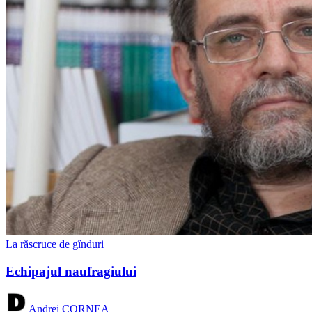
La răscruce de gînduri
Echipajul naufragiului
Andrei CORNEA