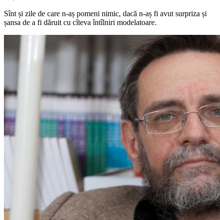
Sînt și zile de care n-aș pomeni nimic, dacă n-aș fi avut surpriza și
șansa de a fi dăruit cu cîteva întîlniri modelatoare.