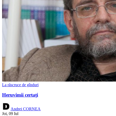
La răscruce de gînduri
Heruvimii certați
Andrei CORNEA
Joi, 09 Iul