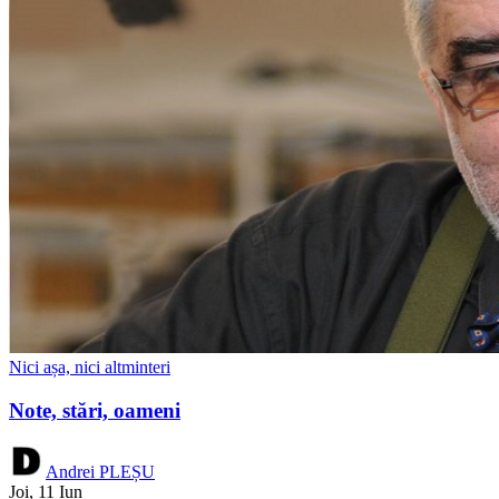
Nici așa, nici altminteri
Note, stări, oameni
Andrei PLEȘU
Joi, 11 Iun