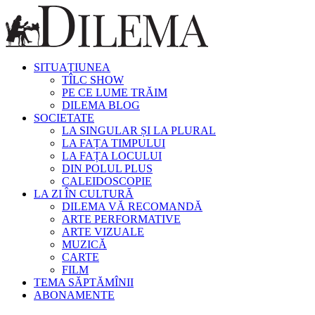
SITUAȚIUNEA
TÎLC SHOW
PE CE LUME TRĂIM
DILEMA BLOG
SOCIETATE
LA SINGULAR ȘI LA PLURAL
LA FAȚA TIMPULUI
LA FAȚA LOCULUI
DIN POLUL PLUS
CALEIDOSCOPIE
LA ZI ÎN CULTURĂ
DILEMA VĂ RECOMANDĂ
ARTE PERFORMATIVE
ARTE VIZUALE
MUZICĂ
CARTE
FILM
TEMA SĂPTĂMÎNII
ABONAMENTE