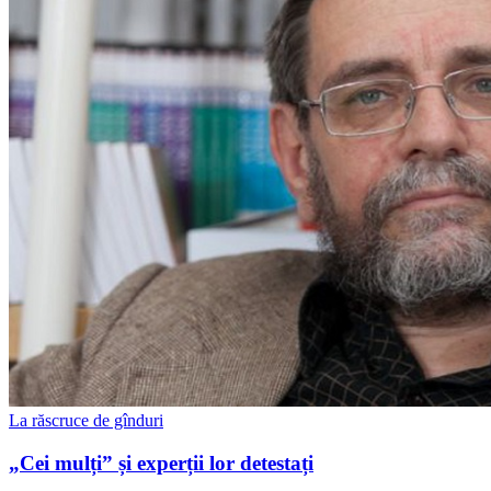
La răscruce de gînduri
„Cei mulți” și experții lor detestați