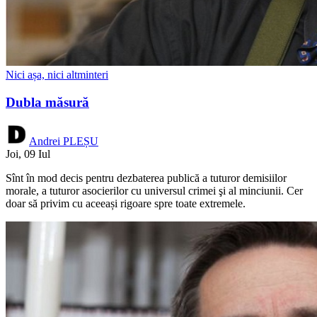
Nici așa, nici altminteri
Dubla măsură
Andrei PLEȘU
Joi, 09 Iul
Sînt în mod decis pentru dezbaterea publică a tuturor demisiilor
morale, a tuturor asocierilor cu universul crimei şi al minciunii. Cer
doar să privim cu aceeași rigoare spre toate extremele.