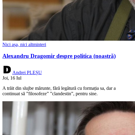
Nici așa, nici altminteri
Alexandru Dragomir despre politica (noastră)
Andrei PLEȘU
Joi, 16 Iul
A trăit din slujbe mărunte, fără legătură cu formația sa, dar a
continuat să ”filosofeze” ”clandestin”, pentru sine.