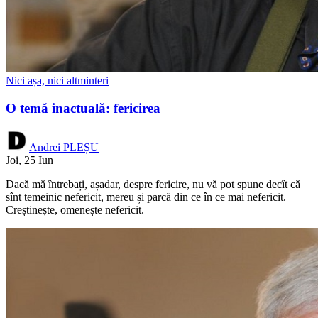
Nici așa, nici altminteri
O temă inactuală: fericirea
Andrei PLEȘU
Joi, 25 Iun
Dacă mă întrebați, așadar, despre fericire, nu vă pot spune decît că
sînt temeinic nefericit, mereu și parcă din ce în ce mai nefericit.
Creștinește, omenește nefericit.