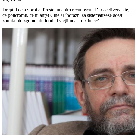
Dreptul de a vorbi e, fireşte, unanim recunoscut. Dar ce diversitate,
ce policromii, ce nuanţe! Cine ar îndrăzni să sistematizeze acest
zburdalnic zgomot de fond al vieţii noastre zilnice?