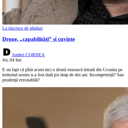
La răscruce de gînduri
Drone, „capabilități” și cuvinte
Andrei CORNEA
Joi, 04 Iun
E un fapt că pînă acum nici o dronă rusească intrată din Ucraina pe
teritoriul nostru n-a fost dată jos timp de doi ani. Incompetență? Sau
prudență rezonabilă?