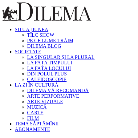
SITUAȚIUNEA
TÎLC SHOW
PE CE LUME TRĂIM
DILEMA BLOG
SOCIETATE
LA SINGULAR ȘI LA PLURAL
LA FAȚA TIMPULUI
LA FAȚA LOCULUI
DIN POLUL PLUS
CALEIDOSCOPIE
LA ZI ÎN CULTURĂ
DILEMA VĂ RECOMANDĂ
ARTE PERFORMATIVE
ARTE VIZUALE
MUZICĂ
CARTE
FILM
TEMA SĂPTĂMÎNII
ABONAMENTE