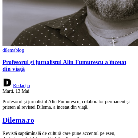
dilemablog
Profesorul şi jurnalistul Alin Fumurescu a încetat
din viaţă
Redacția
Marti, 13 Mai
Profesorul şi jurnalistul Alin Fumurescu, colaborator permanent şi
prieten al revistei Dilema, a încetat din viaţă.
Dilema.ro
Revistă saptămînală de cultură care pune accentul pe eseu,