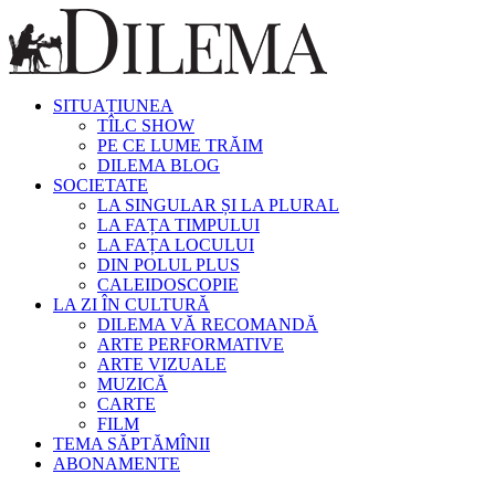
SITUAȚIUNEA
TÎLC SHOW
PE CE LUME TRĂIM
DILEMA BLOG
SOCIETATE
LA SINGULAR ȘI LA PLURAL
LA FAȚA TIMPULUI
LA FAȚA LOCULUI
DIN POLUL PLUS
CALEIDOSCOPIE
LA ZI ÎN CULTURĂ
DILEMA VĂ RECOMANDĂ
ARTE PERFORMATIVE
ARTE VIZUALE
MUZICĂ
CARTE
FILM
TEMA SĂPTĂMÎNII
ABONAMENTE