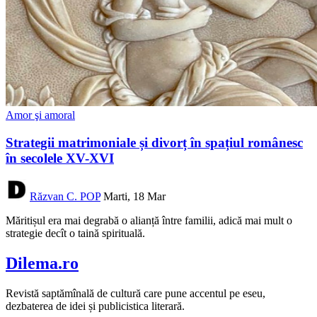
Amor şi amoral
Strategii matrimoniale și divorț în spațiul românesc
în secolele XV-XVI
Răzvan C. POP
Marti, 18 Mar
Măritișul era mai degrabă o alianță între familii, adică mai mult o
strategie decît o taină spirituală.
Dilema.ro
Revistă saptămînală de cultură care pune accentul pe eseu,
dezbaterea de idei și publicistica literară.