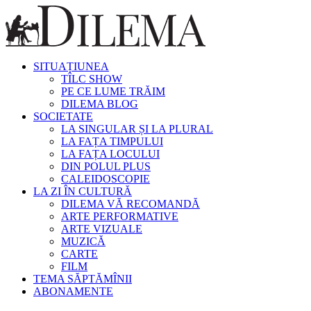
SITUAȚIUNEA
TÎLC SHOW
PE CE LUME TRĂIM
DILEMA BLOG
SOCIETATE
LA SINGULAR ȘI LA PLURAL
LA FAȚA TIMPULUI
LA FAȚA LOCULUI
DIN POLUL PLUS
CALEIDOSCOPIE
LA ZI ÎN CULTURĂ
DILEMA VĂ RECOMANDĂ
ARTE PERFORMATIVE
ARTE VIZUALE
MUZICĂ
CARTE
FILM
TEMA SĂPTĂMÎNII
ABONAMENTE