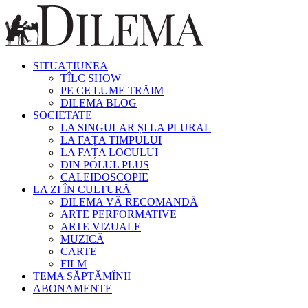
SITUAȚIUNEA
TÎLC SHOW
PE CE LUME TRĂIM
DILEMA BLOG
SOCIETATE
LA SINGULAR ȘI LA PLURAL
LA FAȚA TIMPULUI
LA FAȚA LOCULUI
DIN POLUL PLUS
CALEIDOSCOPIE
LA ZI ÎN CULTURĂ
DILEMA VĂ RECOMANDĂ
ARTE PERFORMATIVE
ARTE VIZUALE
MUZICĂ
CARTE
FILM
TEMA SĂPTĂMÎNII
ABONAMENTE