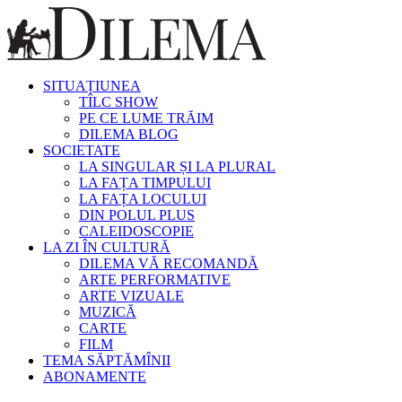
SITUAȚIUNEA
TÎLC SHOW
PE CE LUME TRĂIM
DILEMA BLOG
SOCIETATE
LA SINGULAR ȘI LA PLURAL
LA FAȚA TIMPULUI
LA FAȚA LOCULUI
DIN POLUL PLUS
CALEIDOSCOPIE
LA ZI ÎN CULTURĂ
DILEMA VĂ RECOMANDĂ
ARTE PERFORMATIVE
ARTE VIZUALE
MUZICĂ
CARTE
FILM
TEMA SĂPTĂMÎNII
ABONAMENTE