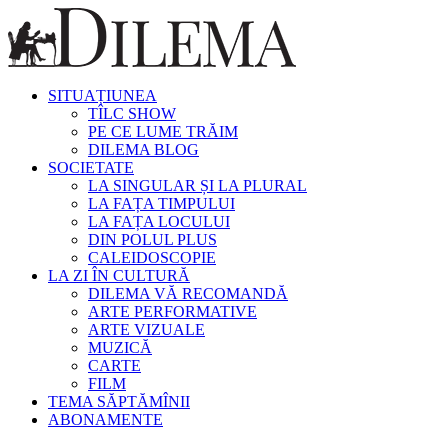
SITUAȚIUNEA
TÎLC SHOW
PE CE LUME TRĂIM
DILEMA BLOG
SOCIETATE
LA SINGULAR ȘI LA PLURAL
LA FAȚA TIMPULUI
LA FAȚA LOCULUI
DIN POLUL PLUS
CALEIDOSCOPIE
LA ZI ÎN CULTURĂ
DILEMA VĂ RECOMANDĂ
ARTE PERFORMATIVE
ARTE VIZUALE
MUZICĂ
CARTE
FILM
TEMA SĂPTĂMÎNII
ABONAMENTE