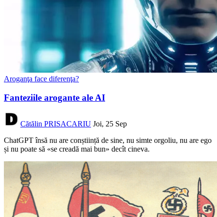
Aroganţa face diferenţa?
Fanteziile arogante ale AI
Cătălin PRISACARIU
Joi, 25 Sep
ChatGPT însă nu are conștiință de sine, nu simte orgoliu, nu are ego
și nu poate să «se creadă mai bun» decît cineva.