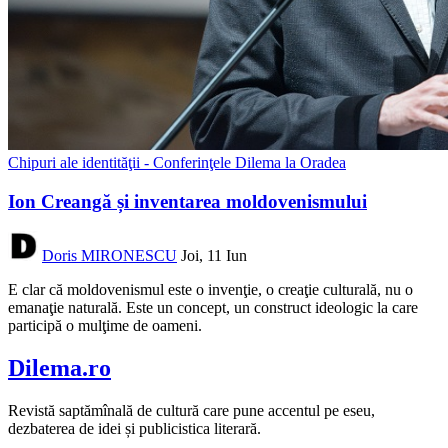
Chipuri ale identităţii - Conferinţele Dilema la Oradea
Ion Creangă și inventarea moldovenismului
Doris MIRONESCU
Joi, 11 Iun
E clar că moldovenismul este o invenţie, o creaţie culturală, nu o
emanaţie naturală. Este un concept, un construct ideologic la care
participă o mulţime de oameni.
Dilema.ro
Revistă saptămînală de cultură care pune accentul pe eseu,
dezbaterea de idei și publicistica literară.