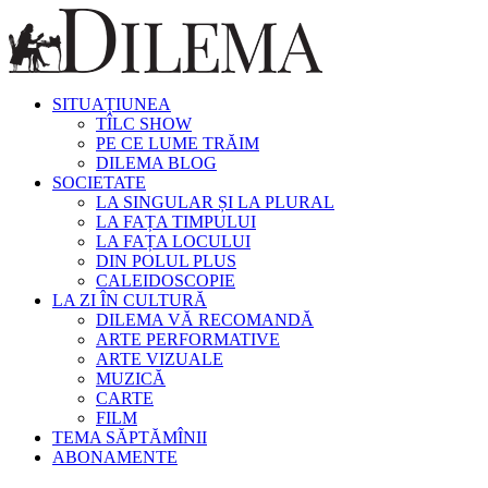
SITUAȚIUNEA
TÎLC SHOW
PE CE LUME TRĂIM
DILEMA BLOG
SOCIETATE
LA SINGULAR ȘI LA PLURAL
LA FAȚA TIMPULUI
LA FAȚA LOCULUI
DIN POLUL PLUS
CALEIDOSCOPIE
LA ZI ÎN CULTURĂ
DILEMA VĂ RECOMANDĂ
ARTE PERFORMATIVE
ARTE VIZUALE
MUZICĂ
CARTE
FILM
TEMA SĂPTĂMÎNII
ABONAMENTE