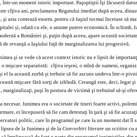
într-un moment istoric important. Paşoptiştii îşi făcuseră datori
ste cîţiva ani, proclamarea Regatului imediat după aceea, dinast
nă, şi asta contează enorm, pentru că Iaşiul tocmai încetase să ma
capitalei și, odată cu ele, o anume putere economică. În schimb, I
 modernă a României şi, puţin după aceea, apare această societate
ă de revanşă a Iaşiului faţă de marginalizarea lui progresivă.
nimea şi se vede că acest context istoric nu e lipsit de importanţă
oc o mişcare separatistă: cîţiva ieşeni, o mînă de oameni, organiz
i el la această zurbă şi trebuie să fie ascuns undeva într-o pivni
această mişcare fără sorţi de izbîndă. Creangă este, deci, legat 
 marginalizaţi, puşi în postura de victimă şi trebuind să-şi ofere
a necesar. Junimea era o societate de tineri foarte activi, polemi
in urmare, ei începuseră să fie cam detestaţi în ţară şi să fie acuz
nservatori politic, care în programul pe care la un moment dat îl 
 lipsea de la Junimea şi de la
Convorbiri literare
un scriitor cu 
ă împlinească de fapt o parte din programul junimiştilor, din p