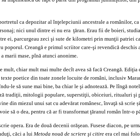
ortretul ca depozitar al înţelepciunii ancestrale a românilor, c
sonaj; nici unul dintre ei nu era ţăran. Erau fii de boieri, studia
re ei, parcurgeau zeci şi sute de kilometri prin munţii patriei ca 
ă cu poporul. Creangă e primul scriitor care-şi revendică deschis 
t a marii mase, pînă atunci anonime.
te mult, chiar mult mai multe decît avea să facă Creangă. Ediţia
e texte poetice din toate zonele locuite de români, inclusiv Ma
îndu-le să sune mai bine, ba chiar le şi adnotează. Pe lîngă note
tradiţii, mitologii populare, superstiţii, obiceiuri, ritualuri şi
vine din miezul unui sat cu adevărat românesc, învaţă să scrie și
 voie să o dea, pentru că ar fi transformat ţăranul român într-o 
scrie opera. Era de două decenii orăşean. Fusese diacon, pe urmă
duţi, căci a lui
Metoda nouă de scriere şi citire
era cel mai folo