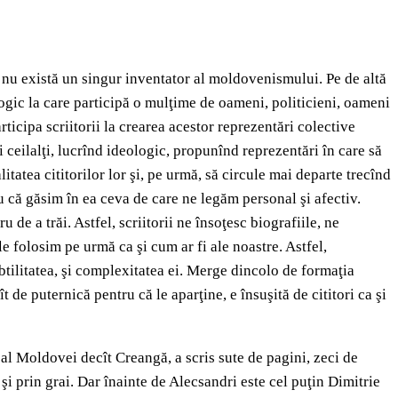
 nu există un singur inventator al moldovenismului. Pe de altă
logic la care participă o mulţime de oameni, politicieni, oameni
rticipa scriitorii la crearea acestor reprezentări colective
i ceilalţi, lucrînd ideologic, propunînd reprezentări în care să
itatea cititorilor lor şi, pe urmă, să circule mai departe trecînd
ru că găsim în ea ceva de care ne legăm personal şi afectiv.
 de a trăi. Astfel, scriitorii ne însoţesc biografiile, ne
 folosim pe urmă ca şi cum ar fi ale noastre. Astfel,
ubtilitatea, şi complexitatea ei. Merge dincolo de formaţia
t de puternică pentru că le aparţine, e însuşită de cititori ca şi
al Moldovei decît Creangă, a scris sute de pagini, zeci de
i prin grai. Dar înainte de Alecsandri este cel puţin Dimitrie