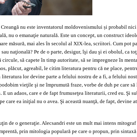
n Creangă nu este inventatorul moldovenismului și probabil nici
rală, nu o emanaţie naturală. Este un concept, un construct ideo
mare măsură, mai ales în secolul al XIX-lea, scriitori. Cum pot pa
au naţională? Pe de o parte, desigur, îşi dau şi ei obolul, ca toţ
 circule, să capete în timp autoritate, să se impregneze în mental
mos, plăcut, agreabil, le citim literatura pentru că ne place, pent
eratura lor devine parte a felului nostru de a fi, a felului nostru
dobim vieţile şi ne împrumută fraze, vorbe de duh pe care să le
ă. E un adaos, care e de fapt frumuseţea literaturii, cred eu. Şi s
e care ea iniţial nu o avea. Şi această nuanţă, de fapt, devine atî
in de o generaţie. Alecsandri este un mult mai intens mitograf 
prentă, prin mitologia populară pe care o propun, prin sintaxă ş