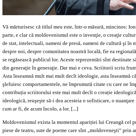
Vă mărturisesc că titlul meu este, într-o măsură, mincinos: Io
parte, e clar că moldovenismul este o invenţie, o creaţie cultu
de stat, intelectuali, oameni de presă, oameni de cultură şi în 
despre noi, despre comunitatea noastră locală, fie ea regională s
se regăsească publicul lor. Aceste reprezentări sînt destinate să
din generaţie în generaţie. Dar mai e ceva. Scriitorii scriu fru
Asta înseamnă mult mai mult decît ideologie, asta înseamnă că lit
şlefuiesc comportamentele, ne împrumută citate cu care ne împo
contribuția scriitorului este mai mult decît o creație ideologic
ideologică, reuşeşte să-i dea acesteia o sofisticare, o nuanţare p
cum ar fi, de acum încolo, a lor. [...]
Moldovenismul exista la momentul apariției lui Creangă cel puţ
piese de teatru, sute de poeme care sînt „moldoveneşti” prin am