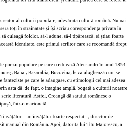
a creator al culturii populare, adevărata cultură română. Numai
seră toţi în străinătate și își scriau corespondenţa privată în
să culeagă folclor, să-l adune, să-l tipărească, ei ştiau foarte
această identitate, este primul scriitor care se recomandă drept
 de poezii populare pe care o editează Alecsandri în anul 1853
ramureş, Banat, Basarabia, Bucovina, le cataloghează cum se
le fanteziste pe care le adăugase, cu etimologii cel mai adesea
 prin asta dă, de fapt, o imagine amplă, bogată a culturii noastre
 scrie literatură. Astfel, Creangă dă satului românesc o
păpuşă, într-o marionetă.
 învăţător – un învăţător foarte respectat –, director de
sit manual din România. Apoi, datorită lui Titu Maiorescu, a