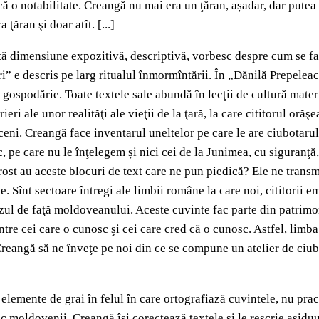
 o notabilitate. Creangă nu mai era un ţăran, așadar, dar putea să
ţăran şi doar atît. [...]
tantă dimensiune expozitivă, descriptivă, vorbesc despre cum se 
ori” e descris pe larg ritualul înmormîntării. În „Dănilă Prepele
 gospodărie. Toate textele sale abundă în lecţii de cultură mater
ieri ale unor realităţi ale vieţii de la ţară, la care cititorul or
lticeni. Creangă face inventarul uneltelor pe care le are ciubotar
 pe care nu le înţelegem și nici cei de la Junimea, cu siguranţă, 
st au aceste blocuri de text care ne pun piedică? Ele ne transmit
ne. Sînt sectoare întregi ale limbii române la care noi, cititorii 
azul de faţă moldoveanului. Aceste cuvinte fac parte din patrimon
între cei care o cunosc şi cei care cred că o cunosc. Astfel, limb
Creangă să ne înveţe pe noi din ce se compune un atelier de ciubo
 elemente de grai în felul în care ortografiază cuvintele, nu prac
c moldovenii. Creangă îşi corectează textele şi le rescrie asiduu.