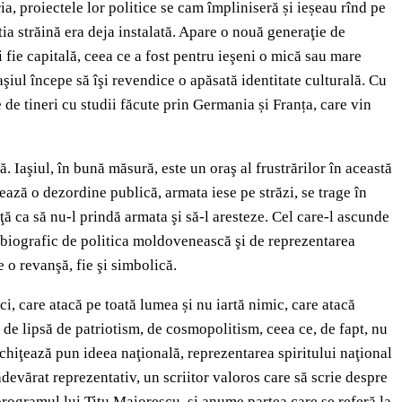
a, proiectele lor politice se cam împliniseră și ieșeau rînd pe
ia străină era deja instalată. Apare o nouă generaţie de
i fie capitală, ceea ce a fost pentru ieşeni o mică sau mare
aşiul începe să îşi revendice o apăsată identitate culturală. Cu
 de tineri cu studii făcute prin Germania și Franța, care vin
. Iaşiul, în bună măsură, este un oraş al frustrărilor în această
ează o dezordine publică, armata iese pe străzi, se trage în
ţă ca să nu-l prindă armata şi să-l aresteze. Cel care-l ascunde
şi biografic de politica moldovenească şi de reprezentarea
 o revanşă, fie şi simbolică.
ci, care atacă pe toată lumea și nu iartă nimic, care atacă
aţi de lipsă de patriotism, de cosmopolitism, ceea ce, de fapt, nu
schiţează pun ideea naţională, reprezentarea spiritului naţional
adevărat reprezentativ, un scriitor valoros care să scrie despre
rogramul lui Titu Maiorescu, și anume partea care se referă la