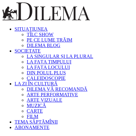
SITUAȚIUNEA
TÎLC SHOW
PE CE LUME TRĂIM
DILEMA BLOG
SOCIETATE
LA SINGULAR ȘI LA PLURAL
LA FAȚA TIMPULUI
LA FAȚA LOCULUI
DIN POLUL PLUS
CALEIDOSCOPIE
LA ZI ÎN CULTURĂ
DILEMA VĂ RECOMANDĂ
ARTE PERFORMATIVE
ARTE VIZUALE
MUZICĂ
CARTE
FILM
TEMA SĂPTĂMÎNII
ABONAMENTE