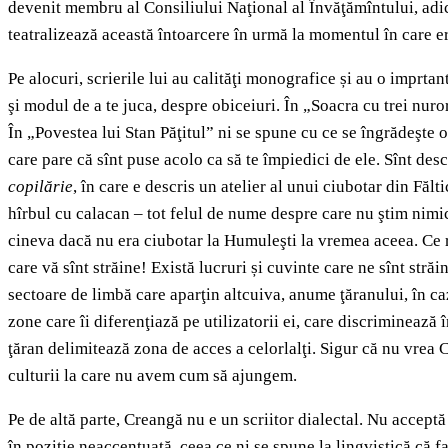
devenit membru al Consiliului Naţional al Învăţămîntului, adică
teatralizează această întoarcere în urmă la momentul în care era 
Pe alocuri, scrierile lui au calităţi monografice și au o impr
şi modul de a te juca, despre obiceiuri. În „Soacra cu trei nur
În „Povestea lui Stan Păţitul” ni se spune cu ce se îngrădeşte o
care pare că sînt puse acolo ca să te împiedici de ele. Sînt descr
copilărie
, în care e descris un atelier al unui ciubotar din Fă
hîrbul cu calacan – tot felul de nume despre care nu ştim nimic,
cineva dacă nu era ciubotar la Humuleşti la vremea aceea. Ce ro
care vă sînt străine! Există lucruri și cuvinte care ne sînt străi
sectoare de limbă care aparţin altcuiva, anume ţăranului, în c
zone care îi diferenţiază pe utilizatorii ei, care discriminează 
ţăran delimitează zona de acces a celorlalţi. Sigur că nu vrea 
culturii la care nu avem cum să ajungem.
Pe de altă parte, Creangă nu e un scriitor dialectal. Nu acceptă
în poziţie neaccentuată, ceea ce ni se spune la lingvistică că fa