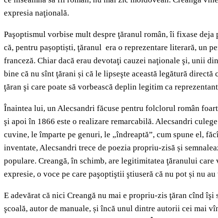
expresia naţională.
Paşoptismul vorbise mult despre ţăranul român, îi fixase deja p
că, pentru pașoptiști, ţăranul era o reprezentare literară, un per
franceză. Chiar dacă erau devotaţi cauzei naţionale şi, unii dint
bine că nu sînt ţărani și că le lipseşte această legătură direct
ţăran şi care poate să vorbească deplin legitim ca reprezentan
Înaintea lui, un Alecsandri făcuse pentru folclorul român foar
şi apoi în 1866 este o realizare remarcabilă. Alecsandri culeg
cuvine, le împarte pe genuri, le „îndreaptă”, cum spune el, făc
inventate, Alecsandri trece de poezia propriu-zisă și semnalează 
populare. Creangă, în schimb, are legitimitatea ţăranului care 
expresie, o voce pe care paşoptiştii ştiuseră că nu pot și nu au
E adevărat că nici Creangă nu mai e propriu-zis ţăran cînd îşi 
şcoală, autor de manuale, și încă unul dintre autorii cei mai vîn