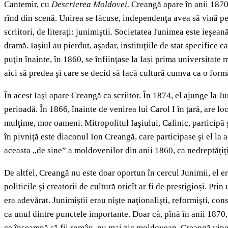
Cantemir, cu
Descrierea Moldovei.
Creangă apare în anii 1870, 
rînd din scenă. Unirea se făcuse, independenţa avea să vină pe
scriitori, de literaţi: junimiştii. Societatea Junimea este ieşea
dramă. Iașiul au pierdut, așadar, instituţiile de stat specifice 
puţin înainte, în 1860, se înfiinţase la Iași prima universitate
aici să predea şi care se decid să facă cultură cumva ca o form
În acest Iaşi apare Creangă ca scriitor. În 1874, el ajunge la Ju
perioadă. În 1866, înainte de venirea lui Carol I în țară, are l
mulţime, mor oameni. Mitropolitul Iaşiului, Calinic, participă ş
în pivniţă este diaconul Ion Creangă, care participase şi el la 
aceasta „de sine” a moldovenilor din anii 1860, ca nedreptăţiţi,
De altfel, Creangă nu este doar oportun în cercul Junimii, el er
politicile şi creatorii de cultură oricît ar fi de prestigioși. Pr
era adevărat. Junimiștii erau nişte naţionalişti, reformişti, co
ca unul dintre punctele importante. Doar că, pînă în anii 1870,
ce înseamnă să fii român, nu mai zic moldovean. Creangă vine s