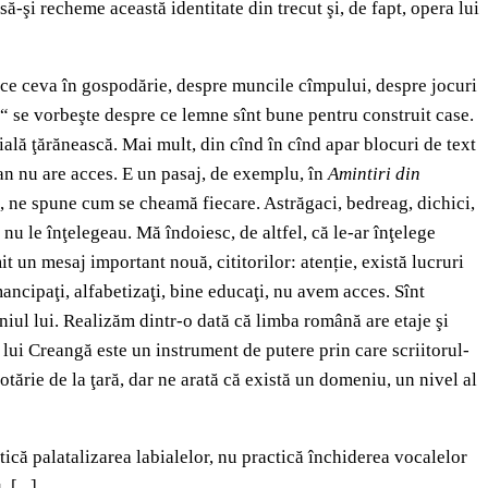
-şi recheme această identitate din trecut şi, de fapt, opera lui
face ceva în gospodărie, despre muncile cîmpului, despre jocuri
ac“ se vorbeşte despre ce lemne sînt bune pentru construit case.
ială ţărănească. Mai mult, din cînd în cînd apar blocuri de text
ăşean nu are acces. E un pasaj, de exemplu, în
Amintiri din
ul, ne spune cum se cheamă fiecare. Astrăgaci, bedreag, dichici,
nu le înţelegeau. Mă îndoiesc, de altfel, că le-ar înţelege
 un mesaj important nouă, cititorilor: atenție, există lucruri
emancipaţi, alfabetizaţi, bine educaţi, nu avem acces. Sînt
iul lui. Realizăm dintr-o dată că limba română are etaje şi
a lui Creangă este un instrument de putere prin care scriitorul-
tărie de la ţară, dar ne arată că există un domeniu, un nivel al
tică palatalizarea labialelor, nu practică închiderea vocalelor
 [...]