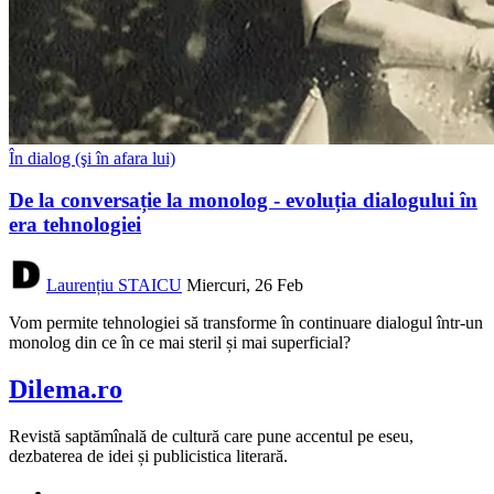
În dialog (şi în afara lui)
De la conversație la monolog - evoluția dialogului în
era tehnologiei
Laurențiu STAICU
Miercuri, 26 Feb
Vom permite tehnologiei să transforme în continuare dialogul într-un
monolog din ce în ce mai steril și mai superficial?
Dilema.ro
Revistă saptămînală de cultură care pune accentul pe eseu,
dezbaterea de idei și publicistica literară.