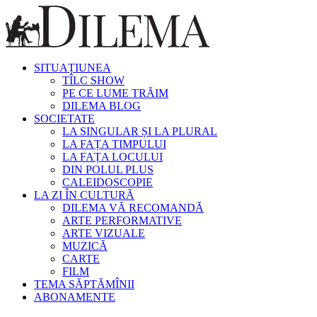
SITUAȚIUNEA
TÎLC SHOW
PE CE LUME TRĂIM
DILEMA BLOG
SOCIETATE
LA SINGULAR ȘI LA PLURAL
LA FAȚA TIMPULUI
LA FAȚA LOCULUI
DIN POLUL PLUS
CALEIDOSCOPIE
LA ZI ÎN CULTURĂ
DILEMA VĂ RECOMANDĂ
ARTE PERFORMATIVE
ARTE VIZUALE
MUZICĂ
CARTE
FILM
TEMA SĂPTĂMÎNII
ABONAMENTE