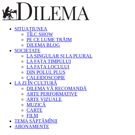
SITUAȚIUNEA
TÎLC SHOW
PE CE LUME TRĂIM
DILEMA BLOG
SOCIETATE
LA SINGULAR ȘI LA PLURAL
LA FAȚA TIMPULUI
LA FAȚA LOCULUI
DIN POLUL PLUS
CALEIDOSCOPIE
LA ZI ÎN CULTURĂ
DILEMA VĂ RECOMANDĂ
ARTE PERFORMATIVE
ARTE VIZUALE
MUZICĂ
CARTE
FILM
TEMA SĂPTĂMÎNII
ABONAMENTE