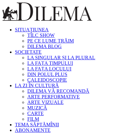
SITUAȚIUNEA
TÎLC SHOW
PE CE LUME TRĂIM
DILEMA BLOG
SOCIETATE
LA SINGULAR ȘI LA PLURAL
LA FAȚA TIMPULUI
LA FAȚA LOCULUI
DIN POLUL PLUS
CALEIDOSCOPIE
LA ZI ÎN CULTURĂ
DILEMA VĂ RECOMANDĂ
ARTE PERFORMATIVE
ARTE VIZUALE
MUZICĂ
CARTE
FILM
TEMA SĂPTĂMÎNII
ABONAMENTE