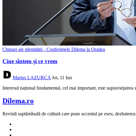
Chipuri ale identităţii - Conferinţele Dilema la Oradea
Cine sîntem și ce vrem
Marius LAZURCA
Joi, 11 Iun
Interesul național fundamental, cel mai important, este supravieţuirea s
Dilema.ro
Revistă saptămînală de cultură care pune accentul pe eseu, dezbaterea de