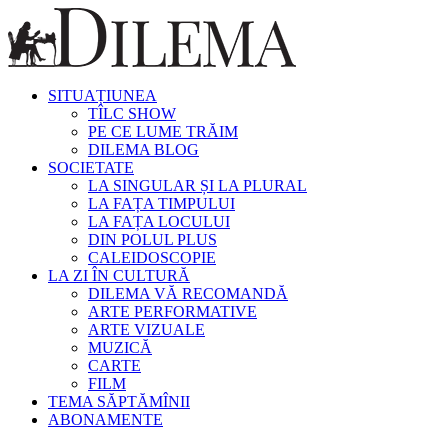
SITUAȚIUNEA
TÎLC SHOW
PE CE LUME TRĂIM
DILEMA BLOG
SOCIETATE
LA SINGULAR ȘI LA PLURAL
LA FAȚA TIMPULUI
LA FAȚA LOCULUI
DIN POLUL PLUS
CALEIDOSCOPIE
LA ZI ÎN CULTURĂ
DILEMA VĂ RECOMANDĂ
ARTE PERFORMATIVE
ARTE VIZUALE
MUZICĂ
CARTE
FILM
TEMA SĂPTĂMÎNII
ABONAMENTE