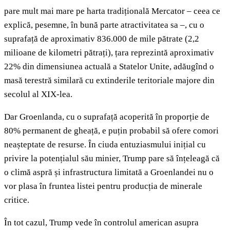
pare mult mai mare pe harta tradițională Mercator – ceea ce
explică, pesemne, în bună parte atractivitatea sa –, cu o
suprafață de aproximativ 836.000 de mile pătrate (2,2
milioane de kilometri pătrați), țara reprezintă aproximativ
22% din dimensiunea actuală a Statelor Unite, adăugînd o
masă terestră similară cu extinderile teritoriale majore din
secolul al XIX-lea.
Dar Groenlanda, cu o suprafață acoperită în proporție de
80% permanent de gheață, e puțin probabil să ofere comori
neașteptate de resurse. În ciuda entuziasmului inițial cu
privire la potențialul său minier, Trump pare să înțeleagă că
o climă aspră și infrastructura limitată a Groenlandei nu o
vor plasa în fruntea listei pentru producția de minerale
critice.
În tot cazul, Trump vede în controlul american asupra