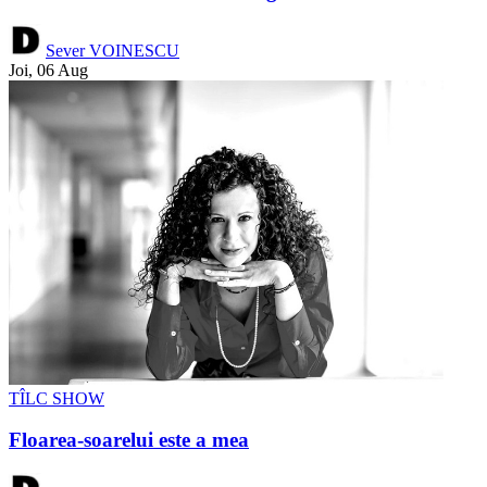
Sever VOINESCU
Joi, 06 Aug
TÎLC SHOW
Floarea-soarelui este a mea