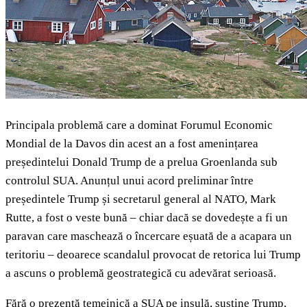
Principala problemă care a dominat Forumul Economic
Mondial de la Davos din acest an a fost amenințarea
președintelui Donald Trump de a prelua Groenlanda sub
controlul SUA. Anunțul unui acord preliminar între
președintele Trump și secretarul general al NATO, Mark
Rutte, a fost o veste bună – chiar dacă se dovedește a fi un
paravan care maschează o încercare eșuată de a acapara un
teritoriu – deoarece scandalul provocat de retorica lui Trump
a ascuns o problemă geostrategică cu adevărat serioasă.
Fără o prezență temeinică a SUA pe insulă, susține Trump,