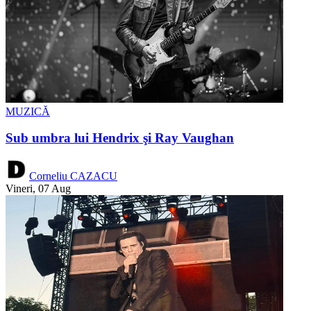
MUZICĂ
Sub umbra lui Hendrix şi Ray Vaughan
Corneliu CAZACU
Vineri, 07 Aug