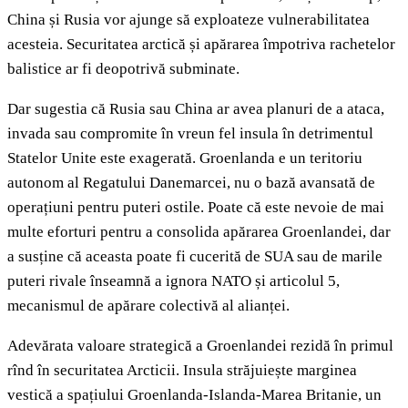
China și Rusia vor ajunge să exploateze vulnerabilitatea
acesteia. Securitatea arctică și apărarea împotriva rachetelor
balistice ar fi deopotrivă subminate.
Dar sugestia că Rusia sau China ar avea planuri de a ataca,
invada sau compromite în vreun fel insula în detrimentul
Statelor Unite este exagerată. Groenlanda e un teritoriu
autonom al Regatului Danemarcei, nu o bază avansată de
operațiuni pentru puteri ostile. Poate că este nevoie de mai
multe eforturi pentru a consolida apărarea Groenlandei, dar
a susține că aceasta poate fi cucerită de SUA sau de marile
puteri rivale înseamnă a ignora NATO și articolul 5,
mecanismul de apărare colectivă al alianței.
Adevărata valoare strategică a Groenlandei rezidă în primul
rînd în securitatea Arcticii. Insula străjuiește marginea
vestică a spațiului Groenlanda-Islanda-Marea Britanie, un