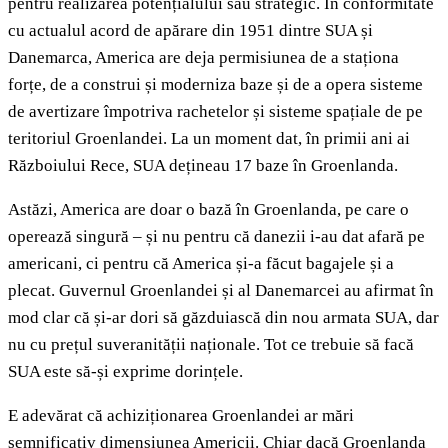
pentru realizarea potențialului său strategic. În conformitate
cu actualul acord de apărare din 1951 dintre SUA și
Danemarca, America are deja permisiunea de a staționa
forțe, de a construi și moderniza baze și de a opera sisteme
de avertizare împotriva rachetelor și sisteme spațiale de pe
teritoriul Groenlandei. La un moment dat, în primii ani ai
Războiului Rece, SUA dețineau 17 baze în Groenlanda.
Astăzi, America are doar o bază în Groenlanda, pe care o
operează singură – și nu pentru că danezii i-au dat afară pe
americani, ci pentru că America și-a făcut bagajele și a
plecat. Guvernul Groenlandei și al Danemarcei au afirmat în
mod clar că și-ar dori să găzduiască din nou armata SUA, dar
nu cu prețul suveranității naționale. Tot ce trebuie să facă
SUA este să-și exprime dorințele.
E adevărat că achiziționarea Groenlandei ar mări
semnificativ dimensiunea Americii. Chiar dacă Groenlanda