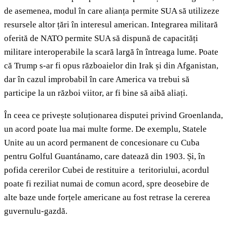
de asemenea, modul în care alianța permite SUA să utilizeze
resursele altor țări în interesul american. Integrarea militară
oferită de NATO permite SUA să dispună de capacități
militare interoperabile la scară largă în întreaga lume. Poate
că Trump s-ar fi opus războaielor din Irak și din Afganistan,
dar în cazul improbabil în care America va trebui să
participe la un război viitor, ar fi bine să aibă aliați.
În ceea ce privește soluționarea disputei privind Groenlanda,
un acord poate lua mai multe forme. De exemplu, Statele
Unite au un acord permanent de concesionare cu Cuba
pentru Golful Guantánamo, care datează din 1903. Și, în
pofida cererilor Cubei de restituire a teritoriului, acordul
poate fi reziliat numai de comun acord, spre deosebire de
alte baze unde forțele americane au fost retrase la cererea
guvernulu-gazdă.