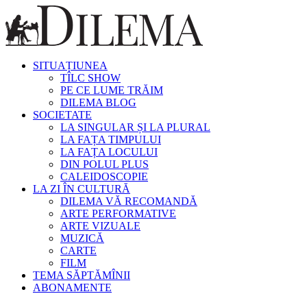
SITUAȚIUNEA
TÎLC SHOW
PE CE LUME TRĂIM
DILEMA BLOG
SOCIETATE
LA SINGULAR ȘI LA PLURAL
LA FAȚA TIMPULUI
LA FAȚA LOCULUI
DIN POLUL PLUS
CALEIDOSCOPIE
LA ZI ÎN CULTURĂ
DILEMA VĂ RECOMANDĂ
ARTE PERFORMATIVE
ARTE VIZUALE
MUZICĂ
CARTE
FILM
TEMA SĂPTĂMÎNII
ABONAMENTE