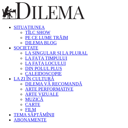
SITUAȚIUNEA
TÎLC SHOW
PE CE LUME TRĂIM
DILEMA BLOG
SOCIETATE
LA SINGULAR ȘI LA PLURAL
LA FAȚA TIMPULUI
LA FAȚA LOCULUI
DIN POLUL PLUS
CALEIDOSCOPIE
LA ZI ÎN CULTURĂ
DILEMA VĂ RECOMANDĂ
ARTE PERFORMATIVE
ARTE VIZUALE
MUZICĂ
CARTE
FILM
TEMA SĂPTĂMÎNII
ABONAMENTE