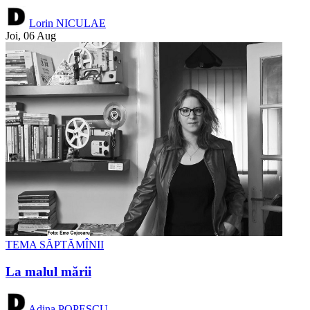
Lorin NICULAE
Joi, 06 Aug
TEMA SĂPTĂMÎNII
La malul mării
Adina POPESCU