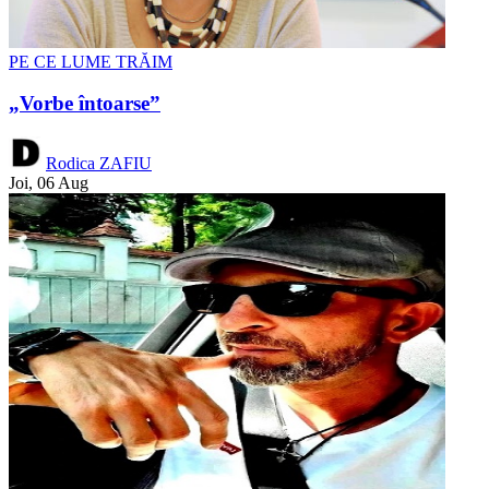
PE CE LUME TRĂIM
„Vorbe întoarse”
Rodica ZAFIU
Joi, 06 Aug