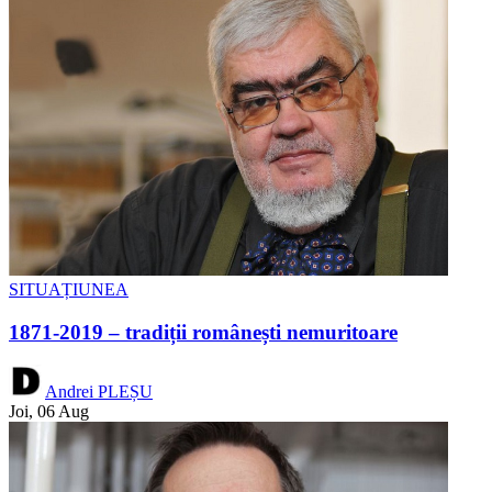
SITUAȚIUNEA
1871-2019 – tradiții românești nemuritoare
Andrei PLEȘU
Joi, 06 Aug