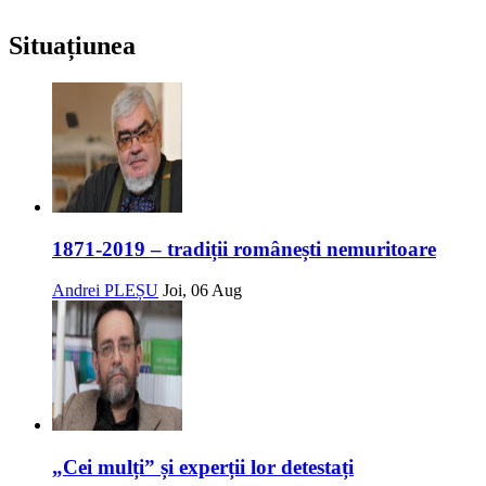
Situațiunea
1871-2019 – tradiții românești nemuritoare
Andrei PLEȘU
Joi, 06 Aug
„Cei mulți” și experții lor detestați