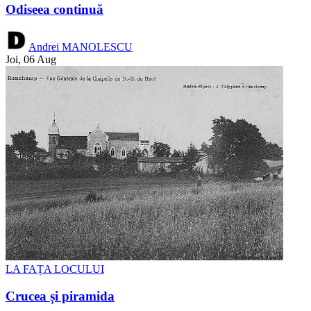
Odiseea continuă
Andrei MANOLESCU
Joi, 06 Aug
LA FAȚA LOCULUI
Crucea și piramida