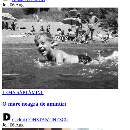
Joi, 06 Aug
TEMA SĂPTĂMÎNII
O mare neagră de amintiri
Codruț CONSTANTINESCU
Joi, 06 Aug