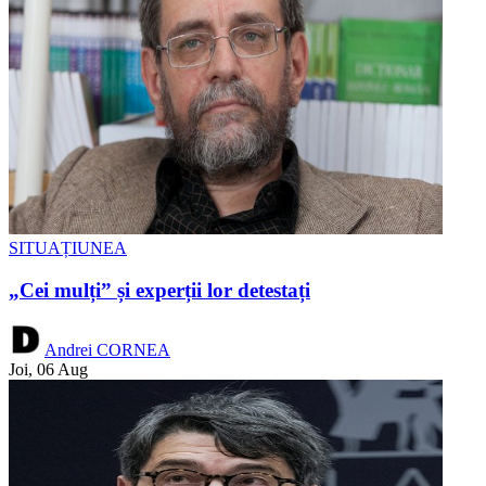
SITUAȚIUNEA
„Cei mulți” și experții lor detestați
Andrei CORNEA
Joi, 06 Aug