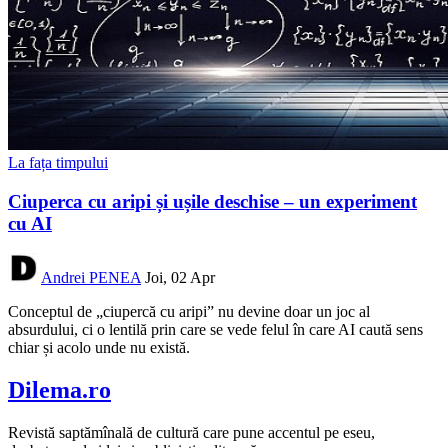
La fața timpului
Ciuperca cu aripi și ușile deschise – un experiment
cu AI
Andrei PENEA
Joi, 02 Apr
Conceptul de „ciupercă cu aripi” nu devine doar un joc al
absurdului, ci o lentilă prin care se vede felul în care AI caută sens
chiar și acolo unde nu există.
Dilema.ro
Revistă saptămînală de cultură care pune accentul pe eseu,