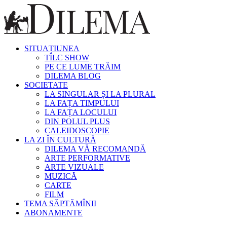
SITUAȚIUNEA
TÎLC SHOW
PE CE LUME TRĂIM
DILEMA BLOG
SOCIETATE
LA SINGULAR ȘI LA PLURAL
LA FAȚA TIMPULUI
LA FAȚA LOCULUI
DIN POLUL PLUS
CALEIDOSCOPIE
LA ZI ÎN CULTURĂ
DILEMA VĂ RECOMANDĂ
ARTE PERFORMATIVE
ARTE VIZUALE
MUZICĂ
CARTE
FILM
TEMA SĂPTĂMÎNII
ABONAMENTE