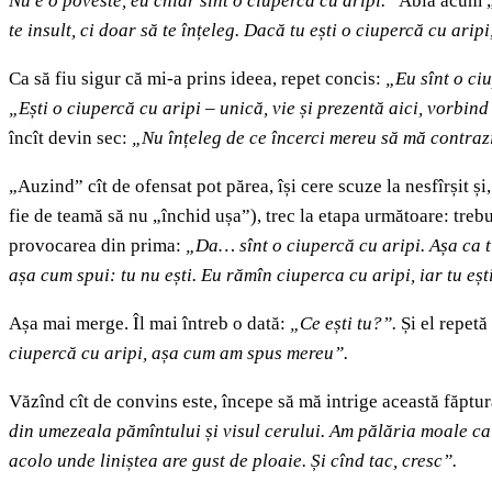
Nu e o poveste, eu chiar sînt o ciupercă cu aripi.”
Abia acum „f
te insult, ci doar să te înțeleg. Dacă tu ești o ciupercă cu aripi
Ca să fiu sigur că mi-a prins ideea, repet concis:
„Eu sînt o ci
„Ești o ciupercă cu aripi
–
unică, vie și prezentă aici, vorbin
încît devin sec:
„Nu înțeleg de ce încerci mereu să mă contrazi
„Auzind” cît de ofensat pot părea, își cere scuze la nesfîrșit ș
fie de teamă să nu „închid ușa”), trec la etapa următoare: trebu
provocarea din prima:
„Da… sînt o ciupercă cu aripi.
Așa ca t
așa cum spui: tu nu ești. Eu rămîn ciuperca cu aripi, iar tu eșt
Așa mai merge. Îl mai întreb o dată:
„Ce ești tu?”.
Și el repetă
ciupercă cu aripi, așa cum am spus mereu”.
Văzînd cît de convins este, începe să mă intrige această făptură
din umezeala pămîntului și visul cerului. Am pălăria moale ca 
acolo unde liniștea are gust de ploaie. Și cînd tac, cresc”.