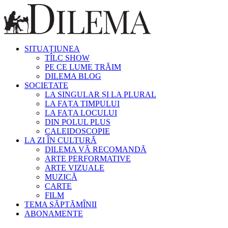
SITUAȚIUNEA
TÎLC SHOW
PE CE LUME TRĂIM
DILEMA BLOG
SOCIETATE
LA SINGULAR ȘI LA PLURAL
LA FAȚA TIMPULUI
LA FAȚA LOCULUI
DIN POLUL PLUS
CALEIDOSCOPIE
LA ZI ÎN CULTURĂ
DILEMA VĂ RECOMANDĂ
ARTE PERFORMATIVE
ARTE VIZUALE
MUZICĂ
CARTE
FILM
TEMA SĂPTĂMÎNII
ABONAMENTE