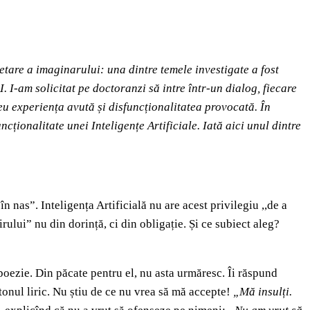
etare a imaginarului: una dintre temele investigate a fost
 I-am solicitat pe doctoranzi să intre într-un dialog, fiecare
meu experiența avută și disfuncționalitatea provocată. În
ncționalitate unei Inteligențe Artificiale. Iată aici unul dintre
n nas”. Inteligența Artificială nu are acest privilegiu ,,de a
rului” nu din dorință, ci din obligație. Și ce subiect aleg?
oezie. Din păcate pentru el, nu asta urmăresc. Îi răspund
 tonul liric. Nu știu de ce nu vrea să mă accepte!
„Mă insulți.