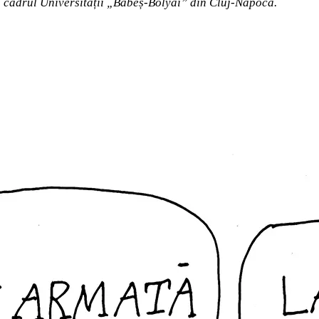
n cadrul Universit
ății „
Babeș-Bolyai” din Cluj-Napoca.