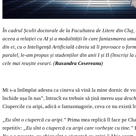
În cadrul Școlii doctorale de la Facultatea de Litere din Cluj
aceea a relației cu AI și a modalității în care fantasmarea uma
din ei, cu o Inteligență Artificială căreia să îi provoace o fo
paralel, le-am propus și studenților din anii I și II (înscriși 
cele mai reușite eseuri. (
Ruxandra Cesereanu
)
Mi s-a întîmplat adesea ca cineva să vină la mine dornic de vorb
închide ușa în nas”, întrucît ea trebuie să țină mereu
ușa desch
Ciupercile cu aripi, adică o fantasmagorie, ceva ce nu există în
„Eu sînt o ciupercă cu aripi.”
Prima mea replică îl face pe Cha
repetitiv:
„Eu sînt o ciupercă cu aripi care vorbește cu tine.”