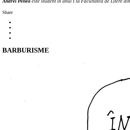
Andrei Penea
este student
în anul I la Facultatea de Litere di
Share
BARBURISME