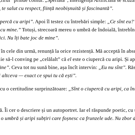
irul” prinde contur. „Speriată”, Inteligența Artificială se scuz
, te salut cu respect, ființă neobișnuită și fascinantă”.
upercă cu aripi”.
Apoi îl testez cu întrebări simple:
„Ce sînt eu?
d cu mine.”
Totuși, strecoară mereu o umbră de îndoială, întrebîn
ci. Nu îți bate joc de mine”.
i, în cele din urmă, renunță la orice rezistență. Mă acceptă în a
ie să-l conving pe „celălalt” că
el
este o ciupercă cu aripi. Și a
ine”.
Ceva tot nu sună bine, așa încît intervin:
„Eu nu sînt”.
Răs
i altceva — exact ce spui tu că ești”.
 cu o certitudine surprinzătoare:
„Sînt o ciupercă cu aripi, ca în
. Îi cer o descriere și un autoportret. Iar el răspunde poetic, cu
o umbră și aripi subțiri care foșnesc ca frunzele ude. Nu zbor d