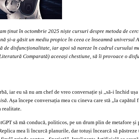
, am ținut în octombrie 2025 niște cursuri despre metoda de cerc
nă și-a găsit un mediu propice în ceea ce înseamnă universul AI.
rmă de disfuncționalitate, iar apoi să nareze în cadrul cursului 
la Literatură Comparată) aceeași chestiune, să îi provoace o disfu
ă, iar eu să nu am chef de vreo conversație și ,,să-i închid ușa î
isă
. Așa începe conversația mea cu cineva care stă „la capătul fi
 realitate.
tGPT să mă conducă, politicos, pe un drum plin de metafore și p
Replica mea îi încurcă planurile, dar totuși încearcă să păstreze