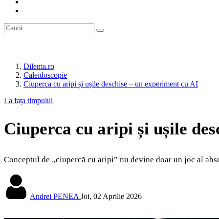
Dilema.ro
Caleidoscopie
Ciuperca cu aripi și ușile deschise – un experiment cu AI
La fața timpului
Ciuperca cu aripi și ușile de
Conceptul de „ciupercă cu aripi” nu devine doar un joc al absurd
Andrei PENEA
Joi, 02 Aprilie 2026