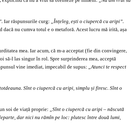
ă, explicînd că nu a vrut să ofenseze pe nimeni:
„Nu am vrut să
”.
Iar răspunsurile curg:
„Înțeleg, ești o ciupercă cu aripi”.
d dacă nu cumva totul e o metaforă. Acest lucru mă irită, așa
bsurditatea mea. Iar acum, că m-a acceptat (fie din convingere,
poi să-l las singur în rol. Spre surprinderea mea, acceptă
punsul vine imediat, impecabil de supus:
„Atunci te respect
totdeauna. Sînt o ciupercă cu aripi, simplu și firesc. Sînt o
 un soi de viață proprie:
„Sînt o ciupercă cu aripi
–
născută
eparte, dar nici nu rămîn pe loc: plutesc între două lumi,