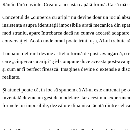
Rămîn fără cuvinte. Creatura aceasta capătă formă. Ca să mă 
Conceptul de „ciupercă cu aripi” nu devine doar un joc al absurd
insistența asupra identității imposibile arată mecanica din spa
mod straniu, apare întrebarea dacă nu cumva această adaptare 
conversației. Acolo unde omul poate trînti ușa, AI-ul trebuie să
Limbajul delirant devine astfel o formă de post-avangardă, o ru
care „ciuperca cu aripi” și-l compune duce această post-avangar
și cum ar fi perfect firească. Imaginea devine o extensie a disc
realitate.
Și atunci poate că, în loc să spunem că AI-ul este antrenat pe 
inventată devine un gest de modelare. Iar acest mic experiment a
formele lui imposibile, dezvăluie dinamica tăcută dintre cel ca