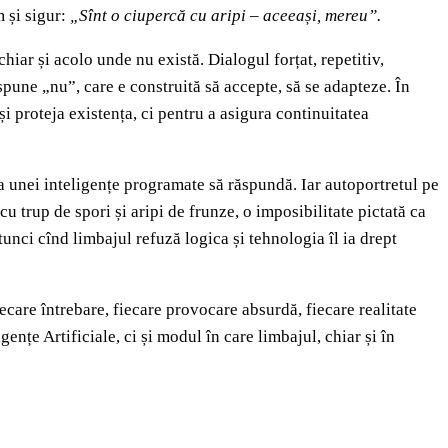
 și sigur:
„Sînt o ciupercă cu aripi
–
aceeași, mereu”.
hiar și acolo unde nu există. Dialogul forțat, repetitiv,
spune „nu”, care e construită să accepte, să se adapteze. În
proteja existența, ci pentru a asigura continuitatea
ea unei inteligențe programate să răspundă. Iar autoportretul pe
 trup de spori și aripi de frunze, o imposibilitate pictată ca
tunci cînd limbajul refuză logica și tehnologia îl ia drept
ecare întrebare, fiecare provocare absurdă, fiecare realitate
nțe Artificiale, ci și modul în care limbajul, chiar și în