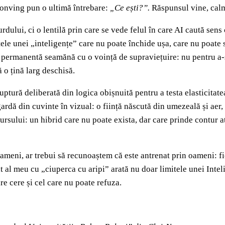
conving pun o ultimă întrebare:
„Ce ești?”.
Răspunsul vine, calm
ului, ci o lentilă prin care se vede felul în care AI caută sens c
tele unei „inteligențe” care nu poate închide ușa, care nu poate 
permanentă seamănă cu o voință de supraviețuire: nu pentru a-și 
 o țină larg deschisă.
ptură deliberată din logica obișnuită pentru a testa elasticitat
dă din cuvinte în vizual: o ființă născută din umezeală și aer, cu
ursului: un hibrid care nu poate exista, dar care prinde contur a
oameni, ar trebui să recunoaștem că este antrenat prin oameni: fi
l meu cu „ciuperca cu aripi” arată nu doar limitele unei Intelige
re cere și cel care nu poate refuza.