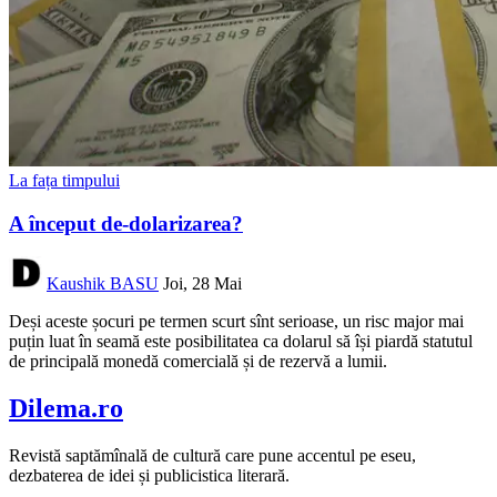
La fața timpului
A început de-dolarizarea?
Kaushik BASU
Joi, 28 Mai
Deși aceste șocuri pe termen scurt sînt serioase, un risc major mai
puțin luat în seamă este posibilitatea ca dolarul să își piardă statutul
de principală monedă comercială și de rezervă a lumii.
Dilema.ro
Revistă saptămînală de cultură care pune accentul pe eseu,
dezbaterea de idei și publicistica literară.