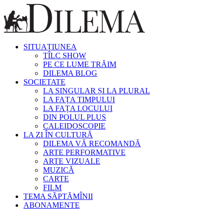
SITUAȚIUNEA
TÎLC SHOW
PE CE LUME TRĂIM
DILEMA BLOG
SOCIETATE
LA SINGULAR ȘI LA PLURAL
LA FAȚA TIMPULUI
LA FAȚA LOCULUI
DIN POLUL PLUS
CALEIDOSCOPIE
LA ZI ÎN CULTURĂ
DILEMA VĂ RECOMANDĂ
ARTE PERFORMATIVE
ARTE VIZUALE
MUZICĂ
CARTE
FILM
TEMA SĂPTĂMÎNII
ABONAMENTE