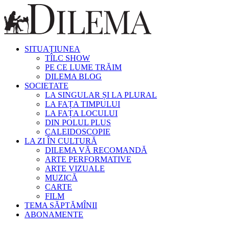
SITUAȚIUNEA
TÎLC SHOW
PE CE LUME TRĂIM
DILEMA BLOG
SOCIETATE
LA SINGULAR ȘI LA PLURAL
LA FAȚA TIMPULUI
LA FAȚA LOCULUI
DIN POLUL PLUS
CALEIDOSCOPIE
LA ZI ÎN CULTURĂ
DILEMA VĂ RECOMANDĂ
ARTE PERFORMATIVE
ARTE VIZUALE
MUZICĂ
CARTE
FILM
TEMA SĂPTĂMÎNII
ABONAMENTE