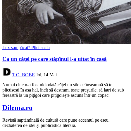
Lux sau păcat? Plictiseala
Ca un cățel pe care stăpînul l-a uitat în casă
T.O. BOBE
Joi, 14 Mai
Numai cine n-a fost niciodată cățel nu știe ce înseamnă să te
plictisești în așa hal, încît să destrami toate preșurile, să latri de sub
fereastră la un pițigoi care pițigoiește ascuns într-un copac.
Dilema.ro
Revistă saptămînală de cultură care pune accentul pe eseu,
dezbaterea de idei și publicistica literară.