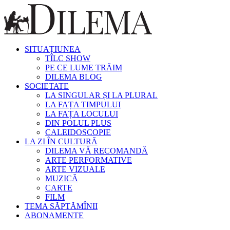
SITUAȚIUNEA
TÎLC SHOW
PE CE LUME TRĂIM
DILEMA BLOG
SOCIETATE
LA SINGULAR ȘI LA PLURAL
LA FAȚA TIMPULUI
LA FAȚA LOCULUI
DIN POLUL PLUS
CALEIDOSCOPIE
LA ZI ÎN CULTURĂ
DILEMA VĂ RECOMANDĂ
ARTE PERFORMATIVE
ARTE VIZUALE
MUZICĂ
CARTE
FILM
TEMA SĂPTĂMÎNII
ABONAMENTE