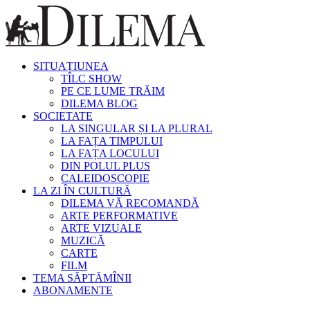
SITUAȚIUNEA
TÎLC SHOW
PE CE LUME TRĂIM
DILEMA BLOG
SOCIETATE
LA SINGULAR ȘI LA PLURAL
LA FAȚA TIMPULUI
LA FAȚA LOCULUI
DIN POLUL PLUS
CALEIDOSCOPIE
LA ZI ÎN CULTURĂ
DILEMA VĂ RECOMANDĂ
ARTE PERFORMATIVE
ARTE VIZUALE
MUZICĂ
CARTE
FILM
TEMA SĂPTĂMÎNII
ABONAMENTE