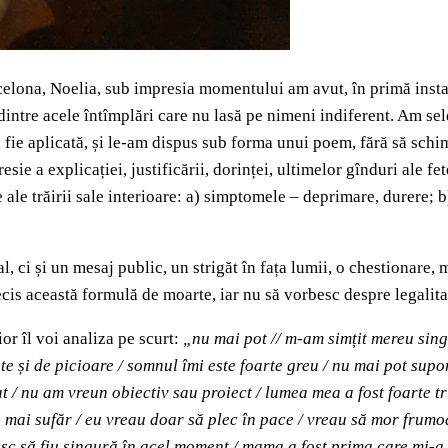
celona, Noelia, sub impresia momentului am avut, în primă instanț
dintre acele întîmplări care nu lasă pe nimeni indiferent. Am sele
ă fie aplicată, și le-am dispus sub forma unui poem, fără să schim
sie a explicației, justificării, dorinței, ultimelor gînduri ale fe
e ale trăirii sale interioare: a) simptomele – deprimare, durere
, ci și un mesaj public, un strigăt în fața lumii, o chestionare,
is această formulă de moarte, iar nu să vorbesc despre legalitatea
ior îl voi analiza pe scurt:
„nu mai pot // m-am simțit mereu sing
pate și de picioare / somnul îmi este foarte greu / nu mai pot su
t / nu am vreun obiectiv sau proiect / lumea mea a fost foarte tri
 mai sufăr / eu vreau doar să plec în pace / vreau să mor frumo
c să fiu singură în acel moment / mama a fost prima care mi-a vă