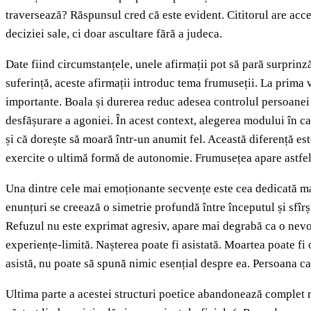
traversează? Răspunsul cred că este evident. Cititorul are acce
deciziei sale, ci doar ascultare fără a judeca.
Date fiind circumstanțele, unele afirmații pot să pară surprin
suferință, aceste afirmații introduc tema frumuseții. La prima v
importante. Boala și durerea reduc adesea controlul persoanei a
desfășurare a agoniei. În acest context, alegerea modului în car
și că dorește să moară într-un anumit fel. Această diferență e
exercite o ultimă formă de autonomie. Frumusețea apare astfel 
Una dintre cele mai emoționante secvențe este cea dedicată mam
enunțuri se creează o simetrie profundă între începutul și sfîr
Refuzul nu este exprimat agresiv, apare mai degrabă ca o nevoie
experiențe-limită. Nașterea poate fi asistată. Moartea poate fi 
asistă, nu poate să spună nimic esențial despre ea. Persoana ca
Ultima parte a acestei structuri poetice abandonează complet r