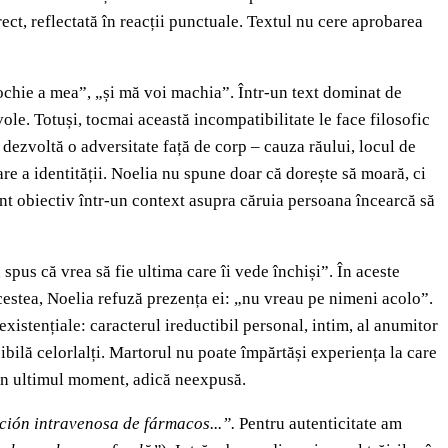
ect, reflectată în reacții punctuale. Textul nu cere aprobarea
ochie a mea”, „și mă voi machia”. Într-un text dominat de
ole. Totuși, tocmai această incompatibilitate le face filosofic
dezvoltă o adversitate față de corp – cauza răului, locul de
are a identității. Noelia nu spune doar că dorește să moară, ci
nt obiectiv într-un context asupra căruia persoana încearcă să
us că vrea să fie ultima care îi vede închiși”. În aceste
acestea, Noelia refuză prezența ei: „nu vreau pe nimeni acolo”.
xistențiale: caracterul ireductibil personal, intim, al anumitor
ibilă celorlalți. Martorul nu poate împărtăși experiența la care
i în ultimul moment, adică neexpusă.
ción intravenosa de fármacos...”.
Pentru autenticitate am