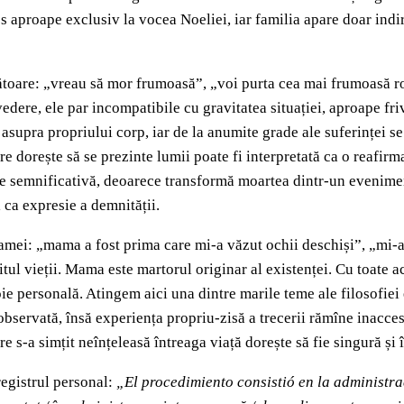
s aproape exclusiv la vocea Noeliei, iar familia apare doar indir
zătoare: „vreau să mor frumoasă”, „voi purta cea mai frumoasă r
edere, ele par incompatibile cu gravitatea situației, aproape friv
supra propriului corp, iar de la anumite grade ale suferinței se 
e dorește să se prezinte lumii poate fi interpretată ca o reafirm
ste semnificativă, deoarece transformă moartea dintr-un evenime
ca expresie a demnității.
ei: „mama a fost prima care mi-a văzut ochii deschiși”, „mi-a sp
șitul vieții. Mama este martorul originar al existenței. Cu toate 
 personală. Atingem aici una dintre marile teme ale filosofiei e
observată, însă experiența propriu-zisă a trecerii rămîne inacces
re s-a simțit neînțeleasă întreaga viață dorește să fie singură ș
egistrul personal:
„El procedimiento consistió en la administra