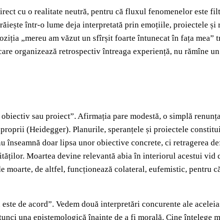
ct cu o realitate neutră, pentru că fluxul fenomenelor este filtr
ăiește într-o lume deja interpretată prin emoțiile, proiectele și r
oziția „mereu am văzut un sfîrșit foarte întunecat în fața mea” t
 care organizează retrospectiv întreaga experiență, nu rămîne un
obiectiv sau proiect”. Afirmația pare modestă, o simplă renunța
proprii (Heidegger). Planurile, speranțele și proiectele constitui
 nu înseamnă doar lipsa unor obiective concrete, ci retragerea d
ităților. Moartea devine relevantă abia în interiorul acestui vid 
 moarte, de altfel, funcționează colateral, eufemistic, pentru că
u este de acord”. Vedem două interpretări concurente ale aceleia
tunci una epistemologică înainte de a fi morală. Cine înțelege 