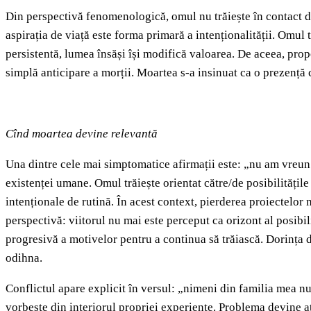
Din perspectivă fenomenologică, omul nu trăiește în contact dire
aspirația de viață este forma primară a intenționalității. Omul tr
persistentă, lumea însăși își modifică valoarea. De aceea, prop
simplă anticipare a morții. Moartea s-a insinuat ca o prezență
Cînd moartea devine relevantă
Una dintre cele mai simptomatice afirmații este: „nu am vreun 
existenței umane. Omul trăiește orientat către/de posibilitățile 
intenționale de rutină. În acest context, pierderea proiectelor
perspectivă: viitorul nu mai este perceput ca orizont al posibil
progresivă a motivelor pentru a continua să trăiască. Dorința de
odihna.
Conflictul apare explicit în versul: „nimeni din familia mea n
vorbește din interiorul propriei experiențe. Problema devine a