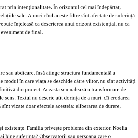
at prin intenționalitate. În orizontul cel mai îndepărtat,
elațiile sale. Atunci cînd aceste filtre sînt afectate de suferință
rebuie înțeleasă ca descrierea unui orizont existențial, nu ca
 eveniment de final.
re sau abdicare, însă atinge structura fundamentală a
e modul în care viața se deschide către viitor, nu sînt activități
efinitivă din proiect. Aceasta semnalează o transformare de
de sens. Textul nu descrie atît dorința de a muri, cît erodarea
 sînt vizate doar efectele acesteia: eliberarea de durere,
și existențe. Familia privește problema din exterior, Noelia
mai bine suferința? Observatorii sau persoana care o