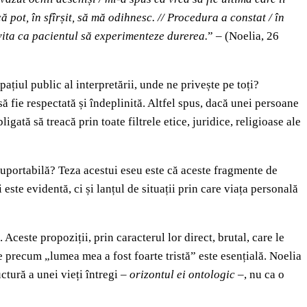
 pot, în sfîrșit, să mă odihnesc. // Procedura a constat / în
vita ca pacientul să experimenteze durerea.
” – (Noelia, 26
ațiul public al interpretării, unde ne privește pe toți?
să fie respectată și îndeplinită. Altfel spus, dacă unei persoane
igată să treacă prin toate filtrele etice, juridice, religioase ale
suportabilă? Teza acestui eseu este că aceste fragmente de
ste evidentă, ci și lanțul de situații prin care viața personală
ceste propoziții, prin caracterul lor direct, brutal, care le
 precum „lumea mea a fost foarte tristă” este esențială. Noelia
uctură a unei vieți întregi –
orizontul ei ontologic
–, nu ca o