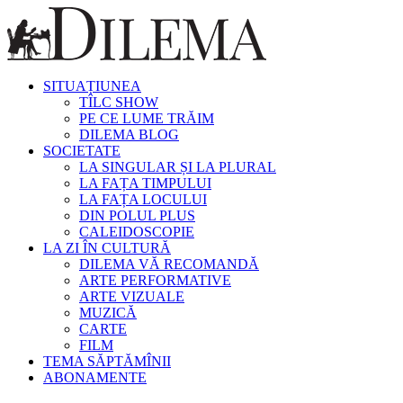
SITUAȚIUNEA
TÎLC SHOW
PE CE LUME TRĂIM
DILEMA BLOG
SOCIETATE
LA SINGULAR ȘI LA PLURAL
LA FAȚA TIMPULUI
LA FAȚA LOCULUI
DIN POLUL PLUS
CALEIDOSCOPIE
LA ZI ÎN CULTURĂ
DILEMA VĂ RECOMANDĂ
ARTE PERFORMATIVE
ARTE VIZUALE
MUZICĂ
CARTE
FILM
TEMA SĂPTĂMÎNII
ABONAMENTE