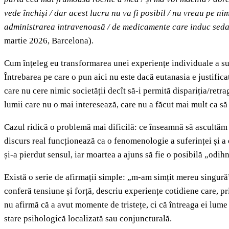
vede închiși / dar acest lucru nu va fi posibil / nu vreau pe ni
administrarea intravenoasă / de medicamente care induc sedare
martie 2026, Barcelona).
Cum înțeleg eu transformarea unei experiențe individuale a sufer
Întrebarea pe care o pun aici nu este dacă eutanasia e justificat
care nu cere nimic societății decît să-i permită dispariția/retrag
lumii care nu o mai interesează, care nu a făcut mai mult ca să
Cazul ridică o problemă mai dificilă: ce înseamnă să ascultăm 
discurs real funcționează ca o fenomenologie a suferinței și a e
și-a pierdut sensul, iar moartea a ajuns să fie o posibilă „odih
Există o serie de afirmații simple: „m-am simțit mereu singură”,
conferă tensiune și forță, descriu experiențe cotidiene care, 
nu afirmă că a avut momente de tristețe, ci că întreaga ei lume a
stare psihologică localizată sau conjuncturală.