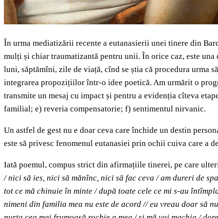
În urma mediatizării recente a eutanasierii unei tinere din Bar
mulți și chiar traumatizantă pentru unii. În orice caz, este una 
luni, săptămîni, zile de viață, cînd se știa că procedura urma s
integrarea propozițiilor într-o idee poetică. Am urmărit o progre
transmite un mesaj cu impact și pentru a evidenția cîteva etap
familial; e) reveria compensatorie; f) sentimentul nirvanic.
Un astfel de gest nu e doar ceva care închide un destin personal
este să privesc fenomenul eutanasiei prin ochii cuiva care a dec
Iată poemul, compus strict din afirmațiile tinerei, pe care ulter
/ nici să ies, nici să mănînc, nici să fac ceva / am dureri de s
tot ce mă chinuie în minte / după toate cele ce mi s-au întîmpla
nimeni din familia mea nu este de acord // eu vreau doar să nu
purta cea mai frumoasă rochie a mea / și mă voi machia / dores