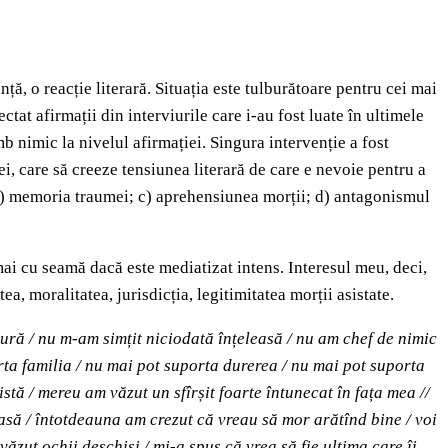
ă, o reacție literară. Situația este tulburătoare pentru cei mai
ctat afirmații din interviurile care i-au fost luate în ultimele
b nimic la nivelul afirmației. Singura intervenție a fost
tei, care să creeze tensiunea literară de care e nevoie pentru a
; b) memoria traumei; c) aprehensiunea morții; d) antagonismul
 mai cu seamă dacă este mediatizat intens. Interesul meu, deci,
, moralitatea, jurisdicția, legitimitatea morții asistate.
ură / nu m-am simțit niciodată înțeleasă / nu am chef de nimic
porta familia / nu mai pot suporta durerea / nu mai pot suporta
stă / mereu am văzut un sfîrșit foarte întunecat în fața mea //
asă / întotdeauna am crezut că vreau să mor arătînd bine / voi
zut ochii deschiși / mi-a spus că vrea să fie ultima care îi