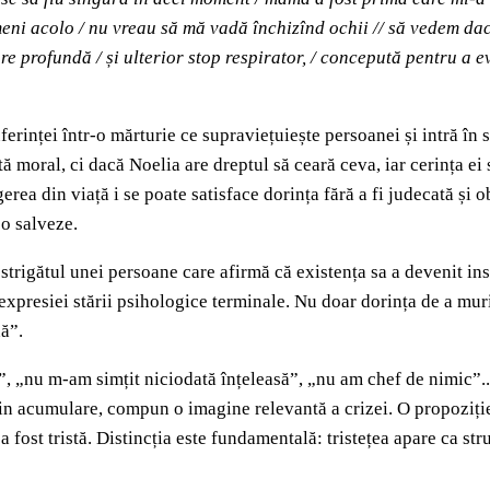
meni acolo / nu vreau să mă vadă închizînd ochii // să vedem dacă
 profundă / și ulterior stop respirator, / concepută pentru a e
inței într-o mărturie ce supraviețuiește persoanei și intră în sp
ă moral, ci dacă Noelia are dreptul să ceară ceva, iar cerința ei 
erea din viață i se poate satisface dorința fără a fi judecată și obl
 o salveze.
strigătul unei persoane care afirmă că existența sa a devenit in
xpresiei stării psihologice terminale. Nu doar dorința de a muri e
nă”.
 „nu m-am simțit niciodată înțeleasă”, „nu am chef de nimic”... A
prin acumulare, compun o imagine relevantă a crizei. O propoziție
 fost tristă. Distincția este fundamentală: tristețea apare ca str