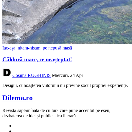
Iac-așa, nitam-nisam, pe nepusă masă
Căldură mare, ce neașteptat!
Cosima RUGHINIȘ
Miercuri, 24 Apr
Desigur, cunoașterea viitorului nu previne șocul propriei experiențe.
Dilema.ro
Revistă saptămînală de cultură care pune accentul pe eseu,
dezbaterea de idei și publicistica literară.