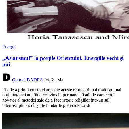
Energii
„Asiatismul” la porțile Orientului. Energiile vechi și
noi
Gabriel BADEA
Joi, 21 Mai
Eliade a primit cu stoicism toate aceste reproșuri mai mult sau mai
puțin întemeiate, fiind convins în permanență atît de caracterul
novator al metodei sale de a face istoria religiilor într-un stil
interdisciplinar, cît și de limitările pieței ideilor di