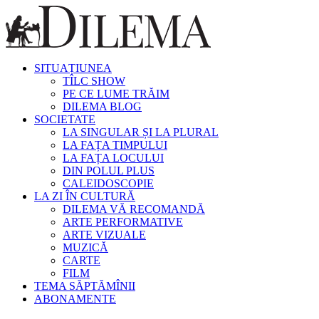
SITUAȚIUNEA
TÎLC SHOW
PE CE LUME TRĂIM
DILEMA BLOG
SOCIETATE
LA SINGULAR ȘI LA PLURAL
LA FAȚA TIMPULUI
LA FAȚA LOCULUI
DIN POLUL PLUS
CALEIDOSCOPIE
LA ZI ÎN CULTURĂ
DILEMA VĂ RECOMANDĂ
ARTE PERFORMATIVE
ARTE VIZUALE
MUZICĂ
CARTE
FILM
TEMA SĂPTĂMÎNII
ABONAMENTE