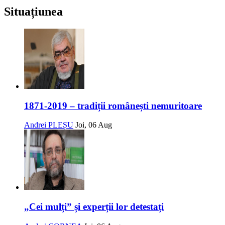
Situațiunea
1871-2019 – tradiții românești nemuritoare
Andrei PLEȘU
Joi, 06 Aug
„Cei mulți” și experții lor detestați