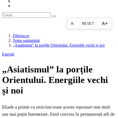
A+
A-
RESET
Dilema.ro
Tema saptaminii
„Asiatismul” la porțile Orientului. Energiile vechi și noi
Energii
„Asiatismul” la porțile
Orientului. Energiile vechi
și noi
Eliade a primit cu stoicism toate aceste reproșuri mai mult
sau mai puțin întemeiate, fiind convins în permanență atît de