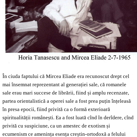
În ciuda faptului că Mircea Eliade era recunoscut drept cel
mai însemnat reprezentant al generației sale, că romanele
sale erau mari succese de librării, fiind și amplu recenzate,
partea orientalistică a operei sale a fost prea puțin înțeleasă
în presa epocii, fiind privită ca o formă exterioară
spiritualității românești. Ea a fost luată cînd în derîdere, cînd
privită cu suspiciune, ca un amestec de exotism și
ecumenism ce amenința esența creștin-ortodoxă a felului