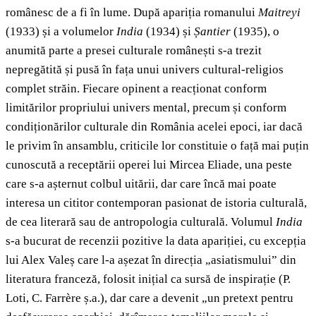
românesc de a fi în lume. După apariția romanului
Maitreyi
(1933) și a volumelor
India
(1934) și
Șantier
(1935), o
anumită parte a presei culturale românești s-a trezit
nepregătită și pusă în fața unui univers cultural-religios
complet străin. Fiecare opinent a reacționat conform
limitărilor propriului univers mental, precum și conform
condiționărilor culturale din România acelei epoci, iar dacă
le privim în ansamblu, criticile lor constituie o față mai puțin
cunoscută a receptării operei lui Mircea Eliade, una peste
care s-a așternut colbul uitării, dar care încă mai poate
interesa un cititor contemporan pasionat de istoria culturală,
de cea literară sau de antropologia culturală. Volumul
India
s-a bucurat de recenzii pozitive la data apariției, cu excepția
lui Alex Valeș care l-a așezat în direcția „asiatismului” din
literatura franceză, folosit inițial ca sursă de inspirație (P.
Loti, C. Farrère ș.a.), dar care a devenit „un pretext pentru