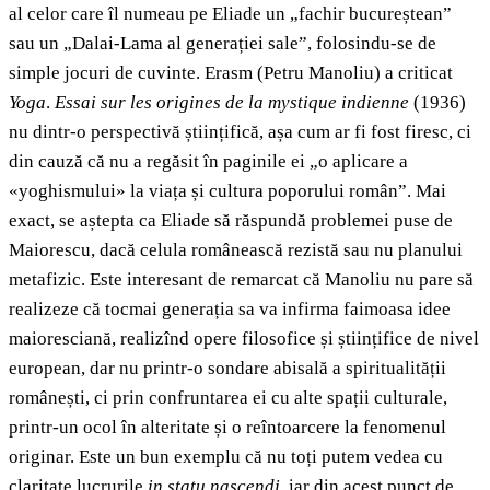
al celor care îl numeau pe Eliade un „fachir bucureștean”
sau un „Dalai-Lama al generației sale”, folosindu-se de
simple jocuri de cuvinte. Erasm (Petru Manoliu) a criticat
Yoga
.
Essai sur les origines de la mystique indienne
(1936)
nu dintr-o perspectivă științifică, așa cum ar fi fost firesc, ci
din cauză că nu a regăsit în paginile ei „o aplicare a
«yoghismului» la viața și cultura poporului român”. Mai
exact, se aștepta ca Eliade să răspundă problemei puse de
Maiorescu, dacă celula românească rezistă sau nu planului
metafizic. Este interesant de remarcat că Manoliu nu pare să
realizeze că tocmai generația sa va infirma faimoasa idee
maioresciană, realizînd opere filosofice și științifice de nivel
european, dar nu printr-o sondare abisală a spiritualității
românești, ci prin confruntarea ei cu alte spații culturale,
printr-un ocol în alteritate și o reîntoarcere la fenomenul
originar. Este un bun exemplu că nu toți putem vedea cu
claritate lucrurile
in statu nascendi
, iar din acest punct de