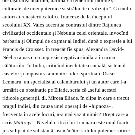
desfășurarea anarhiei, dărîmarea temeliilor morale și
culturale ale unei puternice și strălucite civilizații”. Ca mulți
autori ai renașterii catolice franceze de la începutul
secolului XX, Valeș accentua contrastul dintre Rațiunea
civilizației occidentale și Nebunia celei orientale, invocînd
barbaria și Olimpul de coșmar al Indiei, după o expresie a lui
Francis de Croisset. În treacăt fie spus, Alexandra David-
Néel a rămas cu o impresie negativă similară în urma
călătoriilor în India, criticînd inechitatea socială, sistemul
castelor și impostura anumitor lideri spirituali. Oscar
Lemnaru, un specialist al calamburului și un autor care l-a
urmărit cu obstinație pe Eliade, scria că „șeful acestei
ridicole generații, dl. Mircea Eliade, în clipa în care a trecut
pragul Indiei, din cauza unei operații de «hipnoză»,
frecventă în acele locuri, n-a mai văzut nimic? Drept care a
scris
Maitreyi”
. Nivelul criticii lui Lemnaru este unul foarte
jos și lipsit de substanță, asemănător stilului polemic-satiric