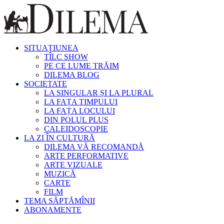
SITUAȚIUNEA
TÎLC SHOW
PE CE LUME TRĂIM
DILEMA BLOG
SOCIETATE
LA SINGULAR ȘI LA PLURAL
LA FAȚA TIMPULUI
LA FAȚA LOCULUI
DIN POLUL PLUS
CALEIDOSCOPIE
LA ZI ÎN CULTURĂ
DILEMA VĂ RECOMANDĂ
ARTE PERFORMATIVE
ARTE VIZUALE
MUZICĂ
CARTE
FILM
TEMA SĂPTĂMÎNII
ABONAMENTE