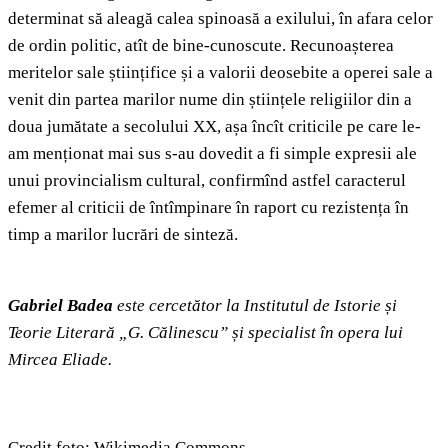
determinat să aleagă calea spinoasă a exilului, în afara celor
de ordin politic, atît de bine-cunoscute. Recunoașterea
meritelor sale științifice și a valorii deosebite a operei sale a
venit din partea marilor nume din științele religiilor din a
doua jumătate a secolului XX, așa încît criticile pe care le-
am menționat mai sus s-au dovedit a fi simple expresii ale
unui provincialism cultural, confirmînd astfel caracterul
efemer al criticii de întîmpinare în raport cu rezistența în
timp a marilor lucrări de sinteză.
Gabriel Badea
este cercetător la Institutul de Istorie și
Teorie Literară „G. Călinescu” și specialist în opera lui
Mircea Eliade.
Credit foto: Wikimedia Commons