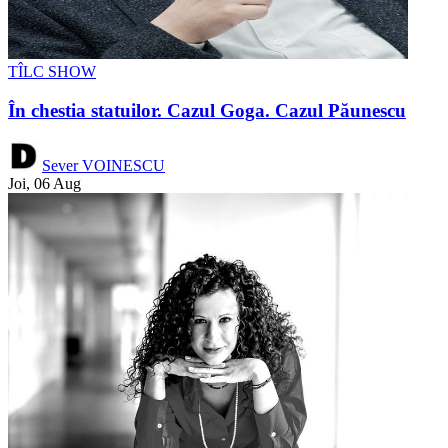
TÎLC SHOW
În chestia statuilor. Cazul Goga. Cazul Păunescu
Sever VOINESCU
Joi, 06 Aug