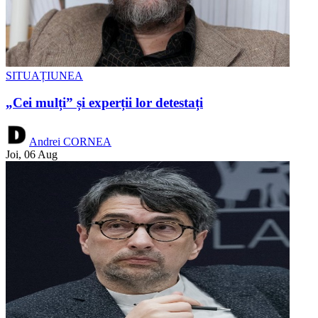
SITUAȚIUNEA
„Cei mulți” și experții lor detestați
Andrei CORNEA
Joi, 06 Aug