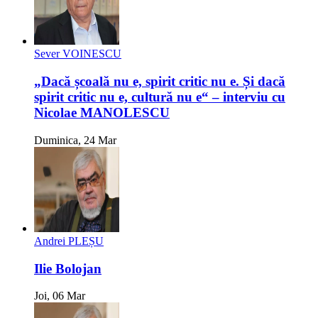
Sever VOINESCU
„Dacă școală nu e, spirit critic nu e. Și dacă
spirit critic nu e, cultură nu e“ – interviu cu
Nicolae MANOLESCU
Duminica, 24 Mar
Andrei PLEȘU
Ilie Bolojan
Joi, 06 Mar