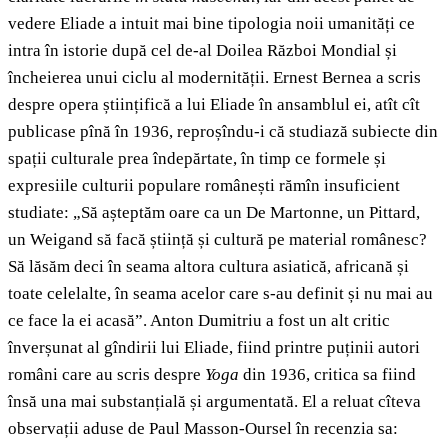
vedere Eliade a intuit mai bine tipologia noii umanități ce
intra în istorie după cel de-al Doilea Război Mondial și
încheierea unui ciclu al modernității. Ernest Bernea a scris
despre opera științifică a lui Eliade în ansamblul ei, atît cît
publicase pînă în 1936, reproșîndu-i că studiază subiecte din
spații culturale prea îndepărtate, în timp ce formele și
expresiile culturii populare românești rămîn insuficient
studiate: „Să așteptăm oare ca un De Martonne, un Pittard,
un Weigand să facă știință și cultură pe material românesc?
Să lăsăm deci în seama altora cultura asiatică, africană și
toate celelalte, în seama acelor care s-au definit și nu mai au
ce face la ei acasă”. Anton Dumitriu a fost un alt critic
înverșunat al gîndirii lui Eliade, fiind printre puținii autori
români care au scris despre
Yoga
din 1936, critica sa fiind
însă una mai substanțială și argumentată. El a reluat cîteva
observații aduse de Paul Masson-Oursel în recenzia sa: