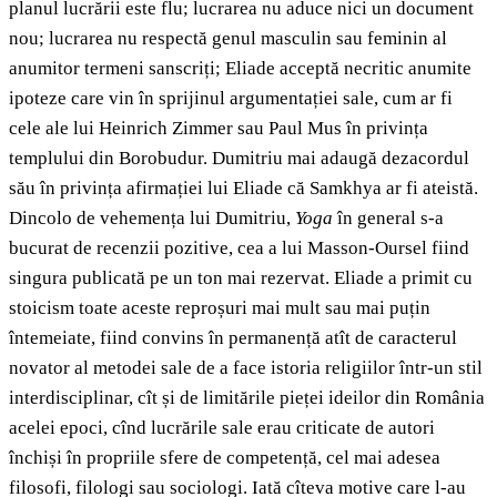
planul lucrării este flu; lucrarea nu aduce nici un document
nou; lucrarea nu respectă genul masculin sau feminin al
anumitor termeni sanscriți; Eliade acceptă necritic anumite
ipoteze care vin în sprijinul argumentației sale, cum ar fi
cele ale lui Heinrich Zimmer sau Paul Mus în privința
templului din Borobudur. Dumitriu mai adaugă dezacordul
său în privința afirmației lui Eliade că Samkhya ar fi ateistă.
Dincolo de vehemența lui Dumitriu,
Yoga
în general s-a
bucurat de recenzii pozitive, cea a lui Masson-Oursel fiind
singura publicată pe un ton mai rezervat. Eliade a primit cu
stoicism toate aceste reproșuri mai mult sau mai puțin
întemeiate, fiind convins în permanență atît de caracterul
novator al metodei sale de a face istoria religiilor într-un stil
interdisciplinar, cît și de limitările pieței ideilor din România
acelei epoci, cînd lucrările sale erau criticate de autori
închiși în propriile sfere de competență, cel mai adesea
filosofi, filologi sau sociologi. Iată cîteva motive care l-au