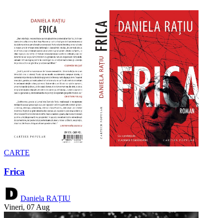
CARTE
Frica
Daniela RAȚIU
Vineri, 07 Aug