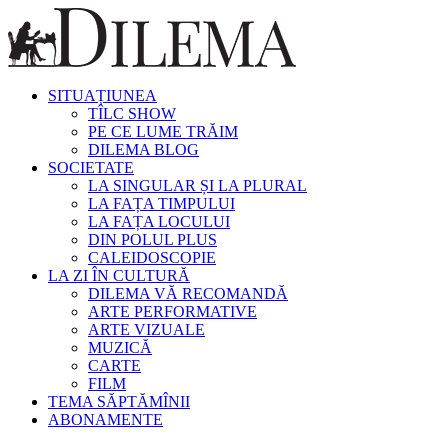
SITUAȚIUNEA
TÎLC SHOW
PE CE LUME TRĂIM
DILEMA BLOG
SOCIETATE
LA SINGULAR ȘI LA PLURAL
LA FAȚA TIMPULUI
LA FAȚA LOCULUI
DIN POLUL PLUS
CALEIDOSCOPIE
LA ZI ÎN CULTURĂ
DILEMA VĂ RECOMANDĂ
ARTE PERFORMATIVE
ARTE VIZUALE
MUZICĂ
CARTE
FILM
TEMA SĂPTĂMÎNII
ABONAMENTE