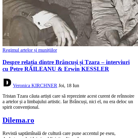
Regimul artelor și munițiilor
Despre relația dintre Brâncuși și Tzara – interviuri
cu Petre RĂILEANU & Erwin KESSLER
Veronica KIRCHNER
Joi, 18 Iun
Tristan Tzara căuta artiști care să reprezinte acest curent de reînnoire
a artelor și a limbajului artistic. Iar Brâncuși, nici el, nu era deloc un
spirit convențional.
Dilema.ro
Revistă saptămînală de cultură care pune accentul pe eseu,