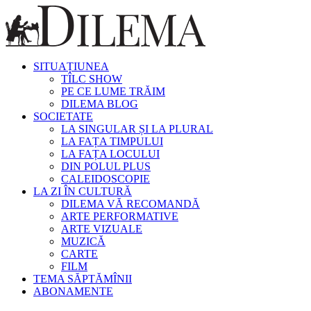
SITUAȚIUNEA
TÎLC SHOW
PE CE LUME TRĂIM
DILEMA BLOG
SOCIETATE
LA SINGULAR ȘI LA PLURAL
LA FAȚA TIMPULUI
LA FAȚA LOCULUI
DIN POLUL PLUS
CALEIDOSCOPIE
LA ZI ÎN CULTURĂ
DILEMA VĂ RECOMANDĂ
ARTE PERFORMATIVE
ARTE VIZUALE
MUZICĂ
CARTE
FILM
TEMA SĂPTĂMÎNII
ABONAMENTE