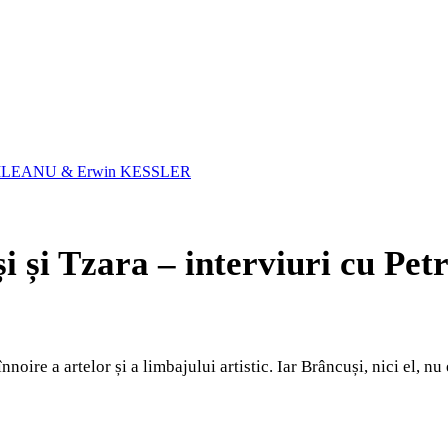
tre RĂILEANU & Erwin KESSLER
uși și Tzara – interviuri cu
nnoire a artelor și a limbajului artistic. Iar Brâncuși, nici el, n