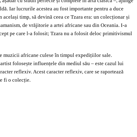
așadar cu studii perfecte și complete în arta clasică –, ajunge
ldă. Iar lucrurile acestea au fost importante pentru a duce
în același timp, să devină ceea ce Tzara era: un colecționar și
șamanism, de vrăjitorie a artei africane sau din Oceania. I-a
cept pe care l-a folosit; Tzara nu a folosit deloc primitivismul
e muzicii africane culese în timpul expedițiilor sale.
artist folosește influențele din mediul său – este cazul lui
aracter reflexiv. Acest caracter reflexiv, care se raportează
 fi o colecție.