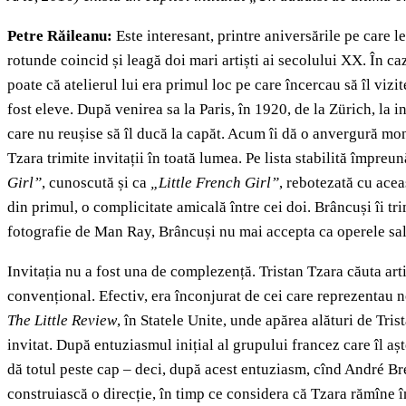
Petre Răileanu:
Este interesant, printre aniversările pe care 
rotunde coincid și leagă doi mari artiști ai secolului XX. În ca
poate că atelierul lui era primul loc pe care încercau să îl vizi
fost eleve. După venirea sa la Paris, în 1920, de la Zürich, la 
care nu reușise să îl ducă la capăt. Acum îi dă o anvergură mon
Tzara trimite invitații în toată lumea. Pe lista stabilită împre
Girl”
, cunoscută și ca
„Little French Girl”
, rebotezată cu ace
din primul, o complicitate amicală între cei doi. Brâncuși îi tr
fotografie de Man Ray, Brâncuși nu mai accepta ca operele sale 
Invitația nu a fost una de complezență. Tristan Tzara căuta artișt
convențional. Efectiv, era înconjurat de cei care reprezentau 
The Little Review
, în Statele Unite, unde apărea alături de Tri
invitat. După entuziasmul inițial al grupului francez care îl a
dă totul peste cap – deci, după acest entuziasm, cînd André Bret
construiască o direcție, în timp ce considera că Tzara rămîne î