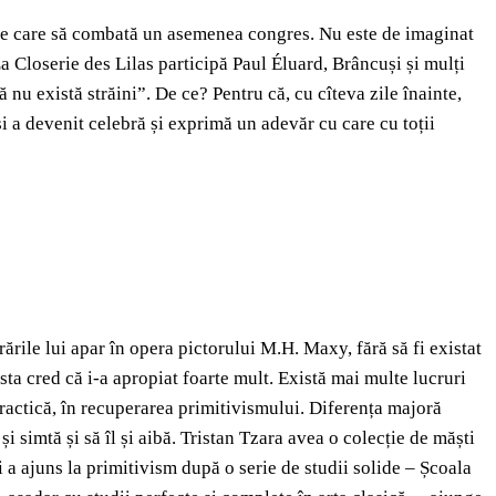
iune care să combată un asemenea congres. Nu este de imaginat
 La Closerie des Lilas participă Paul Éluard, Brâncuși și mulți
ă nu există străini”. De ce? Pentru că, cu cîteva zile înainte,
și a devenit celebră și exprimă un adevăr cu care cu toții
ările lui apar în opera pictorului M.H. Maxy, fără să fi existat
 asta cred că i-a apropiat foarte mult. Există mai multe lucruri
 practică, în recuperarea primitivismului. Diferența majoră
 și simtă și să îl și aibă. Tristan Tzara avea o colecție de măști
i a ajuns la primitivism după o serie de studii solide – Școala