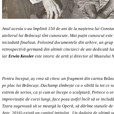
Anul acesta s-au împlinit 150 de ani de la nașterea lui Const
atelierul lui Brâncuși sînt cunoscute.
Mai puțin cunoscut este 
niciodată finalizat. Folosind documentele din arhive, un grup
retrospectivă germană din ultimii cincizeci de ani dedicată l
iar
Erwin Kessler
este istoric de artă și director al Muzeului
Pentru început, aș vrea să citesc un fragment din cartea
Brânc
pe plac lui Brâncuși. Duchamp zîmbește ca o sibilă la tot ce s
extrem de serios, ca și cum ar începe o sculptură. Petrece o oră
improvizație de corzi lungi, face poza astfel încît să se inclu
Tzara sugerează să se meargă la Operă, să dărîme statuile de a
Arte, 2016) există un capitol intitulat „Un dadaist de ultimă or