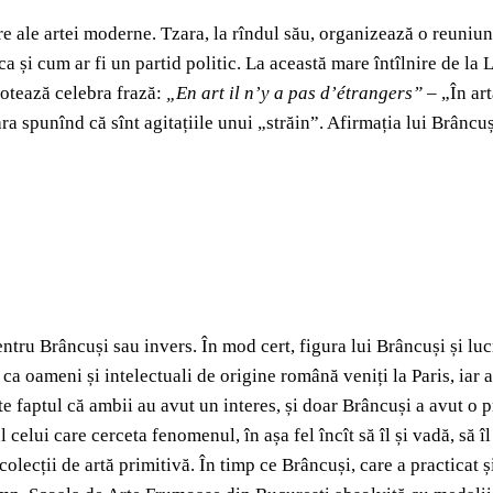
are ale artei moderne. Tzara, la rîndul său, organizează o reun
ca și cum ar fi un partid politic. La această mare întîlnire de la
notează celebra frază:
„En art il n’y a pas d’étrangers”
– „În art
ra spunînd că sînt agitațiile unui „străin”. Afirmația lui Brâncu
tru Brâncuși sau invers. În mod cert, figura lui Brâncuși și lucr
ie ca oameni și intelectuali de origine română veniți la Paris, iar
este faptul că ambii au avut un interes, și doar Brâncuși a avut o
 celui care cerceta fenomenul, în așa fel încît să îl și vadă, să îl
colecții de artă primitivă. În timp ce Brâncuși, care a practicat ș