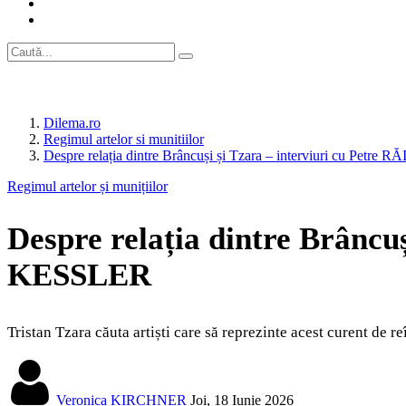
Dilema.ro
Regimul artelor si munitiilor
Despre relația dintre Brâncuși și Tzara – interviuri cu Pe
Regimul artelor și munițiilor
Despre relația dintre Brânc
KESSLER
Tristan Tzara căuta artiști care să reprezinte acest curent de reî
Veronica KIRCHNER
Joi, 18 Iunie 2026