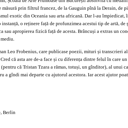
emn, Școala de Arte Frumoase din București absolvită cu medalii, 
 măsură prin filtrul francez, de la Gauguin pînă la Derain, de pi
ismul exotic din Oceania sau arta africană. Dar l-au împiedicat, 
instanță, o reținere față de profunzimea acestui tip de artă, de 
ca sau apropierea fizică față de acesta. Brâncuși a extras un con
n mediu.
an Leo Frobenius, care publicase poezii, mituri și transcrieri al
red că asta are de-a face și cu diferența dintre felul în care un 
r (pentru că Tristan Tzara a rămas, totuși, un gînditor), al unui c
tru a gîndi mai departe cu ajutorul acestora. Iar acest ajutor poate
, Berlin