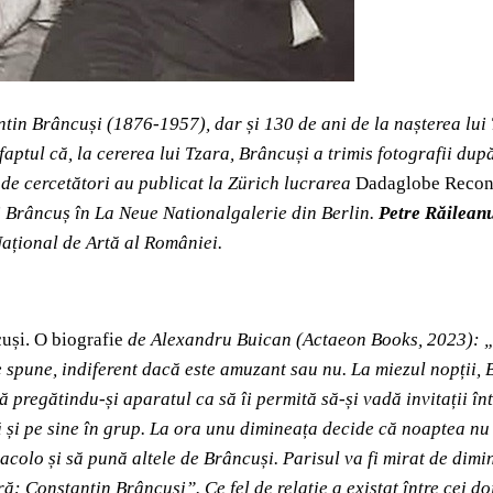
antin Brâncuși (1876-1957), dar și 130 de ani de la nașterea lu
faptul că, la cererea lui Tzara, Brâncuși a trimis fotografii dup
 de cercetători au publicat la Zürich lucrarea
Dadaglobe Recon
ui Brâncuș în La Neue Nationalgalerie din Berlin.
Petre Răilean
 Național de Artă al României.
uși. O biografie
de Alexandru Buican (Actaeon Books, 2023):
„
e spune, indiferent dacă este amuzant sau nu. La miezul nopții, 
 pregătindu-și aparatul ca să îi permită să-și vadă invitații înt
dă și pe sine în grup. La ora unu dimineața decide că noaptea nu 
colo și să pună altele de Brâncuși. Parisul va fi mirat de dimin
ă: Constantin Brâncuși”. Ce fel de relație a existat între cei do