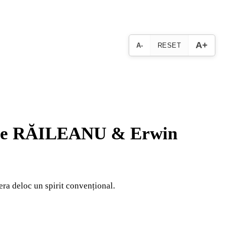
A+
A-
RESET
 Petre RĂILEANU & Erwin
u era deloc un spirit convențional.