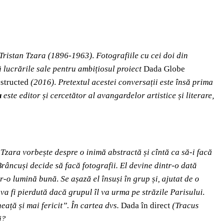
i Tristan Tzara (1896-1963).
Fotografiile cu cei doi din
ă lucrările sale pentru ambițiosul proiect
Dada Globe
structed
(2016). Pretextul acestei conversații este însă prima
u
este editor și cercetător al avangardelor artistice și literare,
Tzara vorbește despre o inimă abstractă și cîntă ca să-i facă
Brâncuși decide să facă fotografii. El devine dintr-o dată
r-o lumină bună. Se așază el însuși în grup și, ajutat de o
va fi pierdută dacă grupul îl va urma pe străzile Parisului.
eață și mai fericit”. În
cartea dvs.
Dada în direct
(Tracus
i?