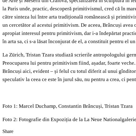
de Arte și Meserii din Craiova, specializarea în sculptură în l
la Paris unde, practic, descoperă primitivismul, cred că în mare
către sinteza lui între arta tradițională românească și primitiv
un cercetător al acestui primitivism. De aceea, Brâncuși avea o 
apropiat interesul pentru primitivism, dar i-a îndepărtat practi
în arta sa, ci s-a lăsat înconjurat de el, a constituit pentru el u
La Zürich, Tristan Tzara studiază scrierile antropologului germ
Preocuparea lui pentru primitivism fiind, așadar, foarte veche. C
Brâncuși aici, evident – și felul cu totul diferit al unui gîndito
speculativ la ceea ce este în jurul său, nu pentru a crea, ci pen
Foto 1: Marcel Duchamp, Constantin Brâncuși, Tristan Tzara
Foto 2: Fotografie din Expoziția de la La Neue Nationalgalerie
Share