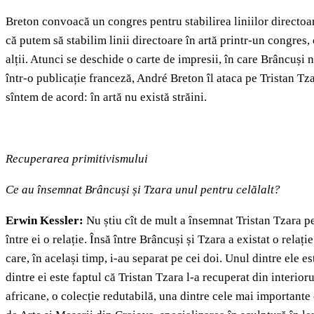
Breton convoacă un congres pentru stabilirea liniilor directo
că putem să stabilim linii directoare în artă printr-un congres, 
alții. Atunci se deschide o carte de impresii, în care Brâncuși 
într-o publicație franceză, André Breton îl ataca pe Tristan Tza
sîntem de acord: în artă nu există străini.
Recuperarea primitivismului
Ce au însemnat Brâncuși și Tzara unul pentru celălalt?
Erwin Kessler:
Nu știu cît de mult a însemnat Tristan Tzara pen
între ei o relație. Însă între Brâncuși și Tzara a existat o relaț
care, în același timp, i-au separat pe cei doi. Unul dintre ele 
dintre ei este faptul că Tristan Tzara l-a recuperat din interiorul
africane, o colecție redutabilă, una dintre cele mai importante 