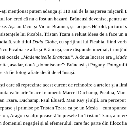
le-ați menționat putem adăuga și 110 ani de la nașterea mișcării 
zul lor, cred că nu a fost un hazard. Brâncuși devenise, pentru ar
teze. Așa au făcut și Victor Brauner, și Jacques Hérold, pictorul 
insistențele lui Picabia, Tristan Tzara a reluat ideea de a face 
dială, sub titlul
Dada Globe
, cu sprijinul lui Picabia, fiind vo
ună cu Picabia se afla și Brâncuși, care răspunde imediat, trimițî
astă ocazie
„Mademoiselle Brancusi”
. A doua lucrare era
„Made
imite, așadar, două „domnișoare”: Brâncuși și Pogany. Fotografiile
să fie fotografiate decît de el însuși.
i care să reprezinte acest curent de reînnoire a artelor și a limba
noutatea în arte în acel moment: Marcel Duchamp, Picabia, Man R
stan Tzara, Duchamp, Paul Éluard, Man Ray și alții. Era perceput
șteptase și primise pe Tristan Tzara ca pe un Mesia – cum spunea
on, Aragon și alții jucaseră în piesele lui Tristan Tzara, a inter
n domeniul negației și al efemerului, care fac parte din filozofi