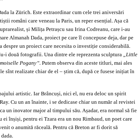
Dada la Zürich. Este extraordinar cum cele trei aniversări
tiștii români care veneau la Paris, un reper esențial. Așa că
suprarealist, și Milița Petrașcu sau Irina Codreanu, care i-au
un mare Almanah Dada, proiect pe care îl concepuse deja, dar pe
rba despre un proiect care necesita o investiție considerabilă.
ndu-i două fotografii. Una dintre ele reprezenta sculptura
„Little
moiselle Pogany”
. Putem observa din aceste titluri, mai ales
 sînt realizate chiar de el – știm că, după ce fusese inițiat în
jului artistic. Iar Brâncuși, nici el, nu era deloc un spirit
ay. Cu un an înainte, i se dedicase chiar un număr al revistei
 ca un inovator major al timpului său. Așadar, era normal să fie
u ei înșiși, pentru ei Tzara era un nou Rimbaud, un poet care
venit o anumită răceală. Pentru că Breton ar fi dorit să
a dada.