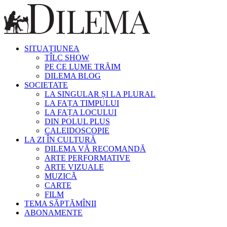
SITUAȚIUNEA
TÎLC SHOW
PE CE LUME TRĂIM
DILEMA BLOG
SOCIETATE
LA SINGULAR ȘI LA PLURAL
LA FAȚA TIMPULUI
LA FAȚA LOCULUI
DIN POLUL PLUS
CALEIDOSCOPIE
LA ZI ÎN CULTURĂ
DILEMA VĂ RECOMANDĂ
ARTE PERFORMATIVE
ARTE VIZUALE
MUZICĂ
CARTE
FILM
TEMA SĂPTĂMÎNII
ABONAMENTE