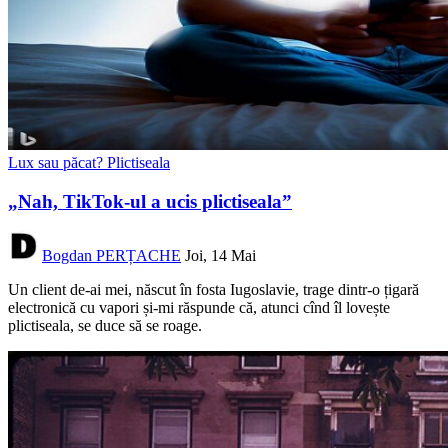
Lux sau păcat? Plictiseala
„Nah, TikTok-ul a ucis plictiseala”
Bogdan PERȚACHE
Joi, 14 Mai
Un client de-ai mei, născut în fosta Iugoslavie, trage dintr-o țigară
electronică cu vapori și-mi răspunde că, atunci cînd îl lovește
plictiseala, se duce să se roage.