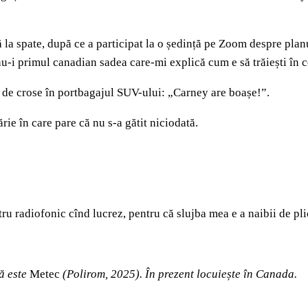
ă la spate, după ce a participat la o ședință pe Zoom despre pl
nu-i primul canadian sadea care-mi explică cum e să trăiești în
tă de crose în portbagajul SUV-ului: „Carney are boașe!”.
ărie în care pare că nu s-a gătit niciodată.
tru radiofonic cînd lucrez, pentru că slujba mea e a naibii de plic
tă este
Metec
(Polirom, 2025). În prezent locuiește în Canada.