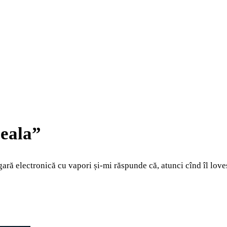
seala”
gară electronică cu vapori și-mi răspunde că, atunci cînd îl loveș