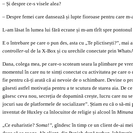
– Și despre ce-s visele alea?
– Despre femei care dansează și lupte fioroase pentru care m-a
L-am lăsat în lumea lui fără ecrane și m-am tîrît spre pontonul
E o întrebare pe care o pun des, asta cu „Te plictisești?”, mai 
controller
-ul de la X-Box și cu urechile conectate prin WhatsAp
Dana, colega mea, pe care-o scoteam seara la plimbare pe vremu
momentul în care nu te simți conectat cu activitatea pe care o d
fie pentru că-ți arată că ai nevoie de o schimbare. Devine o pro
găsesti astfel motivația pentru a te scutura de starea aia. De c
găsesc ceva nou, secreția de dopamină crește, lucru care nu se po
jocuri sau de platformele de socializare”. Știam eu că o să-m
inventat de Huxley ca înlocuitor de religie și alcool în
Minuna
„Ce euharistie?
Soma!”
, gîndesc în timp ce un client de-ai mei