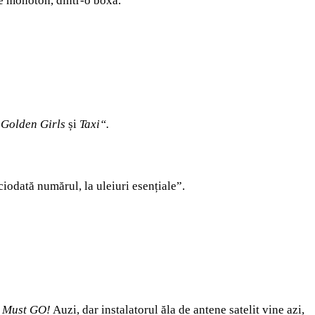
de monoton, dintr-o boxă.
Golden Girls
și
Taxi“.
iodată numărul, la uleiuri esențiale”.
 Must GO!
Auzi, dar instalatorul ăla de antene satelit vine azi,