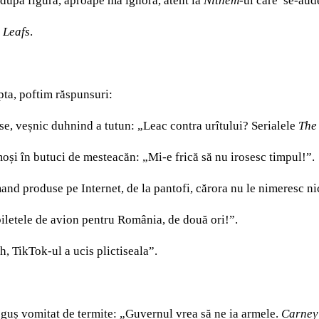
 după figură, aproape mă ignoră, atent la
Nitnem
-ul care se-au
 Leafs
.
pta, poftim răspunsuri:
se, veșnic duhnind a tutun: „Leac contra urîtului? Serialele
The 
 moși în butuci de mesteacăn: „Mi-e frică să nu irosesc timpul!”.
d produse pe Internet, de la pantofi, cărora nu le nimeresc nic
biletele de avion pentru România, de două ori!”.
, TikTok-ul a ucis plictiseala”.
eguș vomitat de termite: „Guvernul vrea să ne ia armele.
Carney