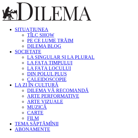
SITUAȚIUNEA
TÎLC SHOW
PE CE LUME TRĂIM
DILEMA BLOG
SOCIETATE
LA SINGULAR ȘI LA PLURAL
LA FAȚA TIMPULUI
LA FAȚA LOCULUI
DIN POLUL PLUS
CALEIDOSCOPIE
LA ZI ÎN CULTURĂ
DILEMA VĂ RECOMANDĂ
ARTE PERFORMATIVE
ARTE VIZUALE
MUZICĂ
CARTE
FILM
TEMA SĂPTĂMÎNII
ABONAMENTE