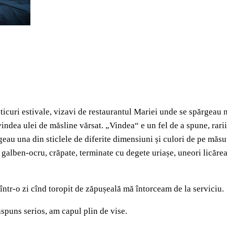
 buticuri estivale, vizavi de restaurantul Mariei unde se spărgea
vindea ulei de măsline vărsat. „Vindea“ e un fel de a spune, rarii
au una din sticlele de diferite dimensiuni și culori de pe măsuța
galben-ocru, crăpate, terminate cu degete uriașe, uneori licărea 
, într-o zi cînd toropit de zăpușeală mă întorceam de la serviciu.
spuns serios, am capul plin de vise.