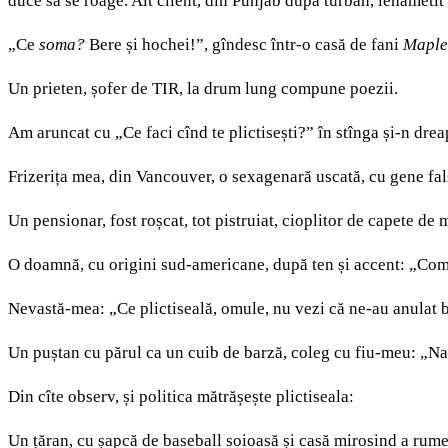
duce să se roage. Alt client, din Punjab după turban, lehămetit
„Ce
soma?
Bere și hochei!”, gîndesc într-o casă de fani
Maple
Un prieten, șofer de TIR, la drum lung compune poezii.
Am aruncat cu „Ce faci cînd te plictisești?” în stînga și-n drea
Frizerița mea, din Vancouver, o sexagenară uscată, cu gene fal
Un pensionar, fost roșcat, tot pistruiat, cioplitor de capete de
O doamnă, cu origini sud-americane, după ten și accent: „Coman
Nevastă-mea: „Ce plictiseală, omule, nu vezi că ne-au anulat 
Un puștan cu părul ca un cuib de barză, coleg cu fiu-meu: „Nah
Din cîte observ, și politica mătrășește plictiseala:
Un țăran, cu șapcă de baseball soioasă și casă mirosind a rum