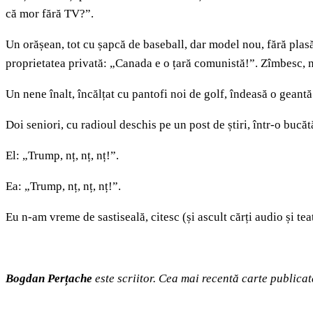
că mor fără TV?”.
Un orășean, tot cu șapcă de baseball, dar model nou, fără plas
proprietatea privată: „Canada e o țară comunistă!”. Zîmbesc, 
Un nene înalt, încălțat cu pantofi noi de golf, îndeasă o gean
Doi seniori, cu radioul deschis pe un post de știri, într-o bucăt
El: „Trump, nț, nț, nț!”.
Ea: „Trump, nț, nț, nț!”.
Eu n-am vreme de sastiseală, citesc (și ascult cărți audio și tea
Bogdan Perțache
este scriitor. Cea mai recentă carte publica