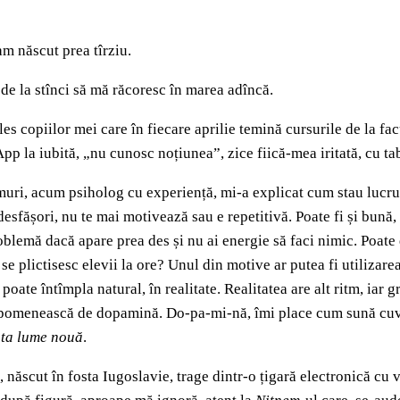
m născut prea tîrziu.
 de la stînci să mă răcoresc în marea adîncă.
ales copiilor mei care în fiecare aprilie temină cursurile de la f
p la iubită, „nu cunosc noțiunea”, zice fiică-mea iritată, cu ta
ri, acum psiholog cu experiență, mi-a explicat cum stau lucrurile
esfășori, nu te mai motivează sau e repetitivă. Poate fi și bună, 
blemă dacă apare prea des și nu ai energie să faci nimic. Poate d
e se plictisesc elevii la ore? Unul din motive ar putea fi utiliza
ate întîmpla natural, în realitate. Realitatea are alt ritm, iar gr
i pomenească de dopamină. Do-pa-mi-nă, îmi place cum sună cuvî
ta lume nouă
.
, născut în fosta Iugoslavie, trage dintr-o țigară electronică cu v