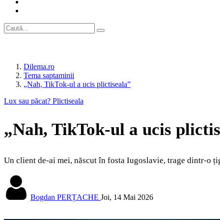
Dilema.ro
Tema saptaminii
„Nah, TikTok-ul a ucis plictiseala”
Lux sau păcat? Plictiseala
„Nah, TikTok-ul a ucis plicti
Un client de-ai mei, născut în fosta Iugoslavie, trage dintr-o ți
Bogdan PERȚACHE
Joi, 14 Mai 2026