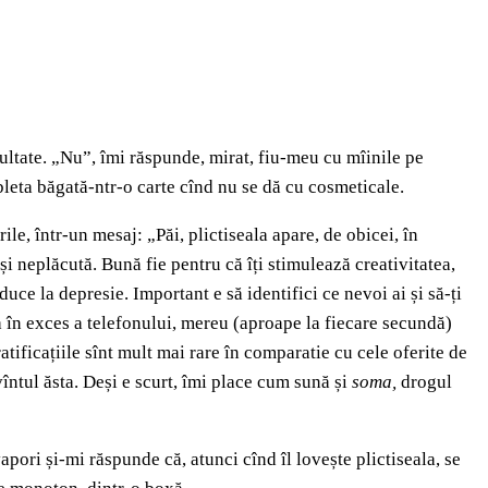
acultate. „Nu”, îmi răspunde, mirat, fiu-meu cu mîinile pe
bleta băgată-ntr-o carte cînd nu se dă cu cosmeticale.
, într-un mesaj: „Păi, plictiseala apare, de obicei, în
și neplăcută. Bună fie pentru că îți stimulează creativitatea,
uce la depresie. Important e să identifici ce nevoi ai și să-ți
rea în exces a telefonului, mereu (aproape la fiecare secundă)
atificațiile sînt mult mai rare în comparatie cu cele oferite de
ntul ăsta. Deși e scurt, îmi place cum sună și
soma,
drogul
apori și-mi răspunde că, atunci cînd îl lovește plictiseala, se