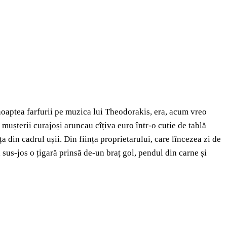
u noaptea farfurii pe muzica lui Theodorakis, era, acum vreo
 mușterii curajoși aruncau cîțiva euro într-o cutie de tablă
 din cadrul ușii. Din ființa proprietarului, care lîncezea zi de
sus-jos o țigară prinsă de-un braț gol, pendul din carne și