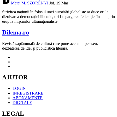
Matei M. SZÖRÉNYI
Joi, 19 Mar
Strivirea națiunii în folosul unei autorități globaliste ar duce ori la
dizolvarea democrației liberale, ori la spargerea federației în sine prin
erupția mișcărilor ultranaționaliste.
Dilema.ro
Revistă saptămînală de cultură care pune accentul pe eseu,
dezbaterea de idei și publicistica literară.
AJUTOR
LOGIN
INREGISTRARE
ABONAMENTE
DIGITALE
LEGAL