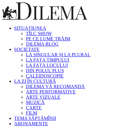
SITUAȚIUNEA
TÎLC SHOW
PE CE LUME TRĂIM
DILEMA BLOG
SOCIETATE
LA SINGULAR ȘI LA PLURAL
LA FAȚA TIMPULUI
LA FAȚA LOCULUI
DIN POLUL PLUS
CALEIDOSCOPIE
LA ZI ÎN CULTURĂ
DILEMA VĂ RECOMANDĂ
ARTE PERFORMATIVE
ARTE VIZUALE
MUZICĂ
CARTE
FILM
TEMA SĂPTĂMÎNII
ABONAMENTE