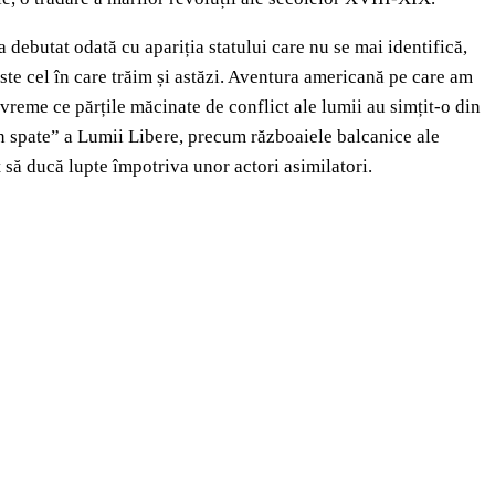
debutat odată cu apariția statului care nu se mai identifică,
este cel în care trăim și astăzi. Aventura americană pe care am
vreme ce părțile măcinate de conflict ale lumii au simțit-o din
din spate” a Lumii Libere, precum războaiele balcanice ale
 să ducă lupte împotriva unor actori asimilatori.