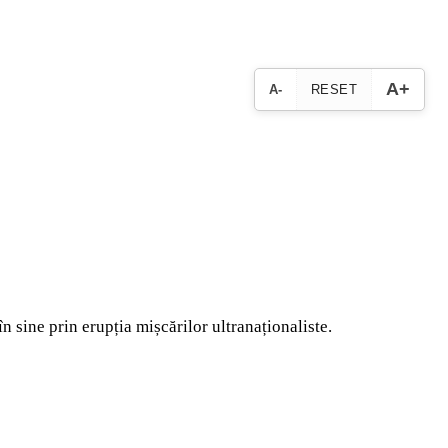
A+
A-
RESET
în sine prin erupția mișcărilor ultranaționaliste.