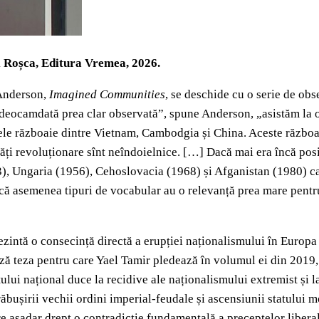
i Roșca, Editura Vremea, 2026.
 Anderson,
Imagined Communities
, se deschide cu o serie de obse
i deocamdată prea clar observată”, spune Anderson, „asistăm la 
tele războaie dintre Vietnam, Cambodgia și China. Aceste războa
ăți revoluționare sînt neîndoielnice. […] Dacă mai era încă posib
53), Ungaria (1956), Cehoslovacia (1968) și Afganistan (1980) ca
că asemenea tipuri de vocabular au o relevanță prea mare pentru
intă o consecință directă a erupției naționalismului în Europa 
ează teza pentru care Yael Tamir pledează în volumul ei din 2019
i național duce la recidive ale naționalismului extremist și la c
răbușirii vechii ordini imperial-feudale și ascensiunii statului 
are așadar drept o contradicție fundamentală a preceptelor libera