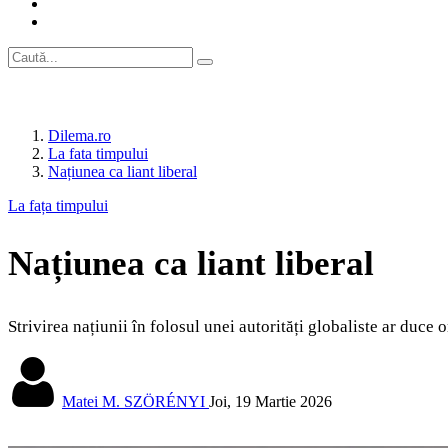
Dilema.ro
La fata timpului
Națiunea ca liant liberal
La fața timpului
Națiunea ca liant liberal
Strivirea națiunii în folosul unei autorități globaliste ar duce o
Matei M. SZÖRÉNYI
Joi, 19 Martie 2026