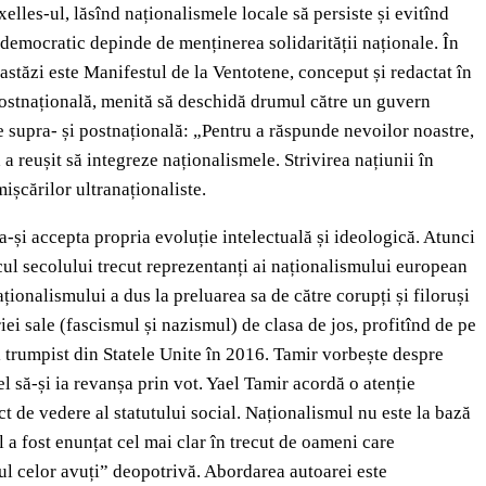
elles-ul, lăsînd naționalismele locale să persiste și evitînd
 democratic depinde de menținerea solidarității naționale. În
astăzi este Manifestul de la Ventotene, conceput și redactat în
e postnațională, menită să deschidă drumul către un guvern
te supra- și postnațională: „Pentru a răspunde nevoilor noastre,
 reușit să integreze naționalismele. Strivirea națiunii în
mișcărilor ultranaționaliste.
e a-și accepta propria evoluție intelectuală și ideologică. Atunci
ocul secolului trecut reprezentanți ai naționalismului european
onalismului a dus la preluarea sa de către corupți și filoruși
iei sale (fascismul și nazismul) de clasa de jos, profitînd de pe
l trumpist din Statele Unite în 2016. Tamir vorbește despre
el să-și ia revanșa prin vot. Yael Tamir acordă o atenție
ct de vedere al statutului social. Naționalismul nu este la bază
 a fost enunțat cel mai clar în trecut de oameni care
ul celor avuți” deopotrivă. Abordarea autoarei este