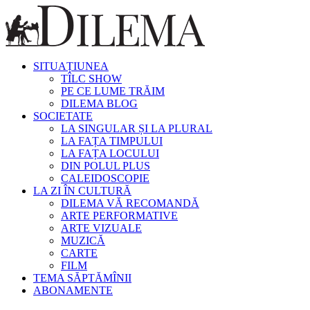
SITUAȚIUNEA
TÎLC SHOW
PE CE LUME TRĂIM
DILEMA BLOG
SOCIETATE
LA SINGULAR ȘI LA PLURAL
LA FAȚA TIMPULUI
LA FAȚA LOCULUI
DIN POLUL PLUS
CALEIDOSCOPIE
LA ZI ÎN CULTURĂ
DILEMA VĂ RECOMANDĂ
ARTE PERFORMATIVE
ARTE VIZUALE
MUZICĂ
CARTE
FILM
TEMA SĂPTĂMÎNII
ABONAMENTE