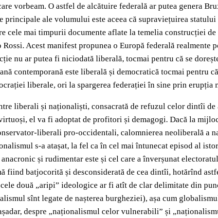
care vorbeam. O astfel de alcătuire federală ar putea genera Brux
e principale ale volumului este aceea că supraviețuirea statului
e cele mai timpurii documente aflate la temelia construcției de 
rnesto Rossi. Acest manifest propunea o Europă federală realment
cție nu ar putea fi niciodată liberală, tocmai pentru că se doreș
ană contemporană este liberală și democratică tocmai pentru că a
crației liberale, ori la spargerea federației în sine prin erupția 
tre liberali și naționaliști, consacrată de refuzul celor dintîi d
virtuoși, el va fi adoptat de profitori și demagogi. Dacă la mijl
rvator-liberali pro-occidentali, calomnierea neoliberală a nați
alismul s-a atașat, la fel ca în cel mai întunecat episod al istor
anacronic și rudimentar este și cel care a înverșunat electoratu
 fiind batjocorită și desconsiderată de cea dintîi, hotărînd astf
ele două „aripi” ideologice ar fi atît de clar delimitate din pun
onalismul sînt legate de nașterea burgheziei), așa cum globalismul
așadar, despre „naționalismul celor vulnerabili” și „naționalism