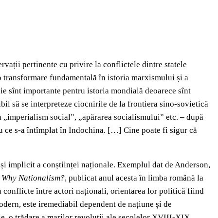
rvații pertinente cu privire la conflictele dintre statele
o transformare fundamentală în istoria marxismului și a
ie sînt importante pentru istoria mondială deoarece sînt
il să se interpreteze ciocnirile de la frontiera sino-sovietică
 „imperialism social”, „apărarea socialismului” etc. – după
 ce s-a întîmplat în Indochina. […] Cine poate fi sigur că
și implicit a conștiinței naționale. Exemplul dat de Anderson,
,
Why Nationalism?
, publicat anul acesta în limba română la
onflicte între actori naționali, orientarea lor politică fiind
modern, este iremediabil dependent de națiune și de
le, o trădare a marilor revoluții ale secolelor XVIII-XIX.