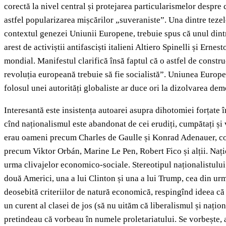
corectă la nivel central și protejarea particularismelor despre 
astfel popularizarea mișcărilor „suveraniste”. Una dintre tezel
contextul genezei Uniunii Europene, trebuie spus că unul dintr
arest de activiștii antifasciști italieni Altiero Spinelli și E
mondial. Manifestul clarifică însă faptul că o astfel de constru
revoluția europeană trebuie să fie socialistă”. Uniunea Europe
folosul unei autorități globaliste ar duce ori la dizolvarea demo
Interesantă este insistența autoarei asupra dihotomiei forțate în
cînd naționalismul este abandonat de cei erudiți, cumpătați și 
erau oameni precum Charles de Gaulle și Konrad Adenauer, conse
precum Viktor Orbán, Marine Le Pen, Robert Fico și alții. Națion
urma clivajelor economico-sociale. Stereotipul naționalistului 
două Americi, una a lui Clinton și una a lui Trump, cea din urmă
deosebită criteriilor de natură economică, respingînd ideea că c
un curent al clasei de jos (să nu uităm că liberalismul și nați
pretindeau că vorbeau în numele proletariatului. Se vorbește, 