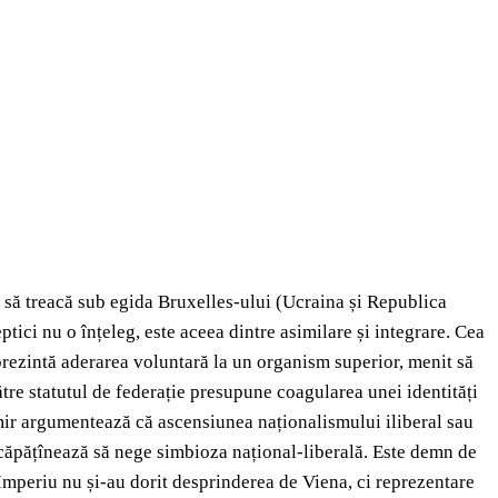
i să treacă sub egida Bruxelles-ului (Ucraina și Republica
tici nu o înțeleg, este aceea dintre asimilare și integrare. Cea
eprezintă aderarea voluntară la un organism superior, menit să
re statutul de federație presupune coagularea unei identități
amir argumentează că ascensiunea naționalismului iliberal sau
încăpățînează să nege simbioza național-liberală. Este demn de
n Imperiu nu și-au dorit desprinderea de Viena, ci reprezentare