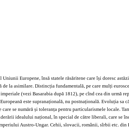
 Uniunii Europene, însă statele răsăritene care își doresc astăz
 de la asimilare. Distincția fundamentală, pe care mulți euroscep
eri imperiale (vezi Basarabia după 1812), pe cînd cea din urmă r
uropeană este supranațională, nu postnațională. Evoluția sa căt
e care se numără și toleranța pentru particularismele locale. T
rării idealului național, în special de către liberali, care se 
Imperiului Austro-Ungar. Cehii, slovacii, românii, sîrbii etc. di