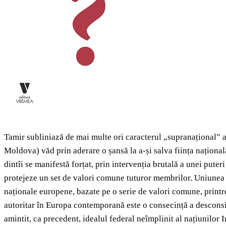
Tamir subliniază de mai multe ori caracterul „supranațional” al
Moldova) văd prin aderare o șansă la a-și salva ființa națională
dintîi se manifestă forțat, prin intervenția brutală a unei put
protejeze un set de valori comune tuturor membrilor. Uniunea E
naționale europene, bazate pe o serie de valori comune, printr
autoritar în Europa contemporană este o consecință a desconside
amintit, ca precedent, idealul federal neîmplinit al națiunilor 