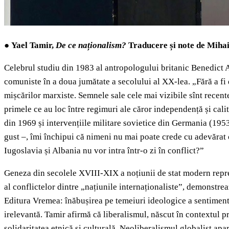
●
Yael Tamir,
De ce naționalism?
Traducere și note de Miha
Celebrul studiu din 1983 al antropologului britanic Benedict
comuniste în a doua jumătate a secolului al XX-lea. „Fără a f
mișcărilor marxiste. Semnele sale cele mai vizibile sînt recen
primele ce au loc între regimuri ale căror independență și calit
din 1969 și intervențiile militare sovietice din Germania (19
gust –, îmi închipui că nimeni nu mai poate crede cu adevărat 
Iugoslavia și Albania nu vor intra într-o zi în conflict?”
Geneza din secolele XVIII-XIX a noțiunii de stat modern reprez
al conflictelor dintre „națiunile internaționaliste”, demonstr
Editura Vremea: înăbușirea pe temeiuri ideologice a sentimentulu
irelevantă. Tamir afirmă că liberalismul, născut în contextul p
solidaritatea etnică și culturală. Neoliberalismul globalist ap