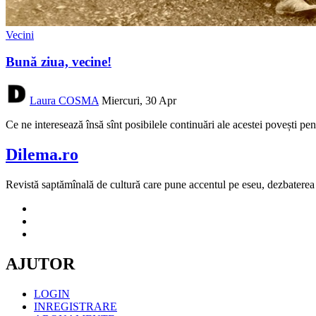
Vecini
Bună ziua, vecine!
Laura COSMA
Miercuri, 30 Apr
Ce ne interesează însă sînt posibilele continuări ale acestei povești 
Dilema.ro
Revistă saptămînală de cultură care pune accentul pe eseu, dezbaterea de
AJUTOR
LOGIN
INREGISTRARE