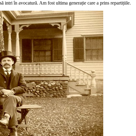
 intri în avocatură. Am fost ultima generație care a prins repartițiile.