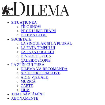
SITUAȚIUNEA
TÎLC SHOW
PE CE LUME TRĂIM
DILEMA BLOG
SOCIETATE
LA SINGULAR ȘI LA PLURAL
LA FAȚA TIMPULUI
LA FAȚA LOCULUI
DIN POLUL PLUS
CALEIDOSCOPIE
LA ZI ÎN CULTURĂ
DILEMA VĂ RECOMANDĂ
ARTE PERFORMATIVE
ARTE VIZUALE
MUZICĂ
CARTE
FILM
TEMA SĂPTĂMÎNII
ABONAMENTE