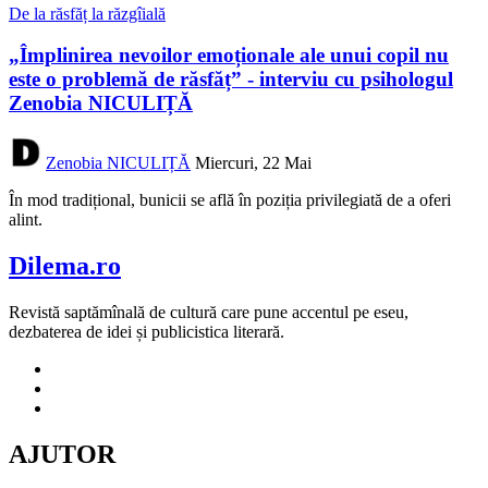
De la răsfăț la răzgîială
„Împlinirea nevoilor emoționale ale unui copil nu
este o problemă de răsfăț” - interviu cu psihologul
Zenobia NICULIȚĂ
Zenobia NICULIȚĂ
Miercuri, 22 Mai
În mod tradițional, bunicii se află în poziția privilegiată de a oferi
alint.
Dilema.ro
Revistă saptămînală de cultură care pune accentul pe eseu,
dezbaterea de idei și publicistica literară.
AJUTOR