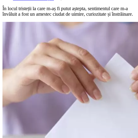
În locul tristeții la care m-aș fi putut aștepta, sentimentul care m-a
învăluit a fost un amestec ciudat de uimire, curiozitate și înstrăinare.