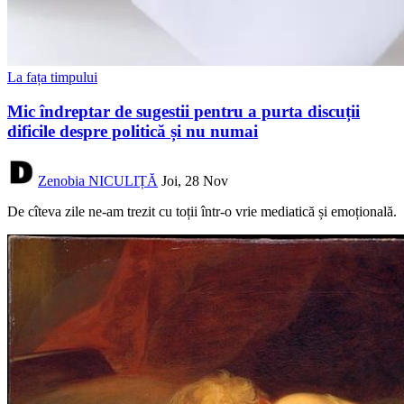
La fața timpului
Mic îndreptar de sugestii pentru a purta discuții
dificile despre politică și nu numai
Zenobia NICULIȚĂ
Joi, 28 Nov
De cîteva zile ne-am trezit cu toții într-o vrie mediatică și emoțională.