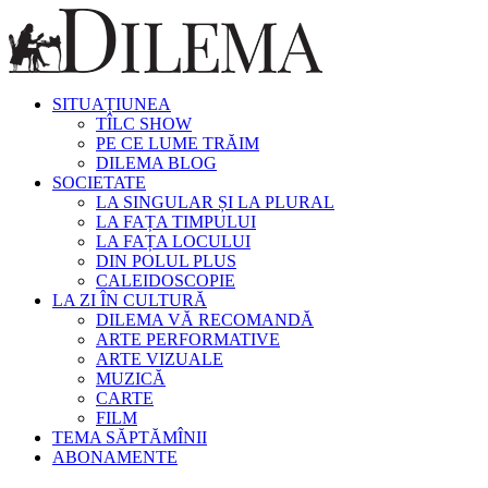
SITUAȚIUNEA
TÎLC SHOW
PE CE LUME TRĂIM
DILEMA BLOG
SOCIETATE
LA SINGULAR ȘI LA PLURAL
LA FAȚA TIMPULUI
LA FAȚA LOCULUI
DIN POLUL PLUS
CALEIDOSCOPIE
LA ZI ÎN CULTURĂ
DILEMA VĂ RECOMANDĂ
ARTE PERFORMATIVE
ARTE VIZUALE
MUZICĂ
CARTE
FILM
TEMA SĂPTĂMÎNII
ABONAMENTE