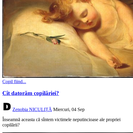
Copil fiind...
Cît datorăm copilăriei?
Zenobia NICULIȚĂ
Miercuri, 04 Sep
Înseamnă aceasta că sîntem victimele neputincioase ale propriei
copilării?