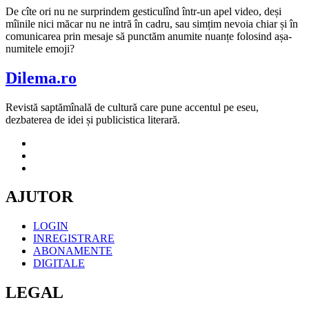
De cîte ori nu ne surprindem gesticulînd într-un apel video, deși
mîinile nici măcar nu ne intră în cadru, sau simțim nevoia chiar și în
comunicarea prin mesaje să punctăm anumite nuanțe folosind așa-
numitele emoji?
Dilema.ro
Revistă saptămînală de cultură care pune accentul pe eseu,
dezbaterea de idei și publicistica literară.
AJUTOR
LOGIN
INREGISTRARE
ABONAMENTE
DIGITALE
LEGAL