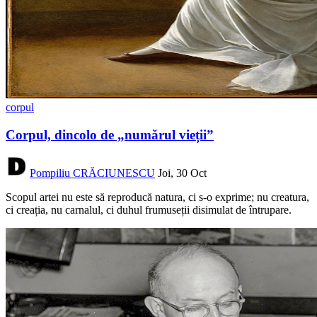
corpul
Corpul, dincolo de „numărul vieții”
Pompiliu CRĂCIUNESCU
Joi, 30 Oct
Scopul artei nu este să reproducă natura, ci s-o exprime; nu creatura,
ci creația, nu carnalul, ci duhul frumuseții disimulat de întrupare.