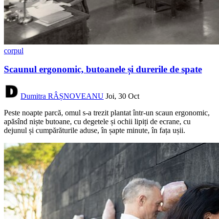
corpul
Scaunul ergonomic, butoanele și durerile de spate
Dumitra RÂȘNOVEANU
Joi, 30 Oct
Peste noapte parcă, omul s-a trezit plantat într-un scaun ergonomic,
apăsînd niște butoane, cu degetele și ochii lipiți de ecrane, cu
dejunul și cumpărăturile aduse, în șapte minute, în fața ușii.