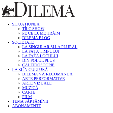
SITUAȚIUNEA
TÎLC SHOW
PE CE LUME TRĂIM
DILEMA BLOG
SOCIETATE
LA SINGULAR ȘI LA PLURAL
LA FAȚA TIMPULUI
LA FAȚA LOCULUI
DIN POLUL PLUS
CALEIDOSCOPIE
LA ZI ÎN CULTURĂ
DILEMA VĂ RECOMANDĂ
ARTE PERFORMATIVE
ARTE VIZUALE
MUZICĂ
CARTE
FILM
TEMA SĂPTĂMÎNII
ABONAMENTE