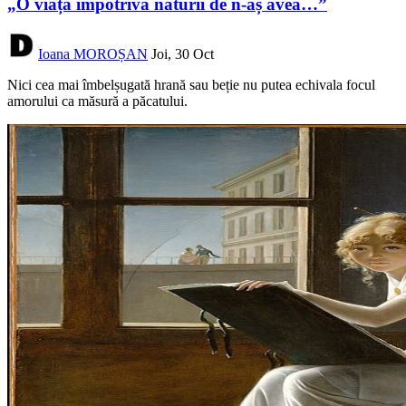
„O viață împotriva naturii de n-aș avea…”
Ioana MOROȘAN
Joi, 30 Oct
Nici cea mai îmbelșugată hrană sau beție nu putea echivala focul
amorului ca măsură a păcatului.