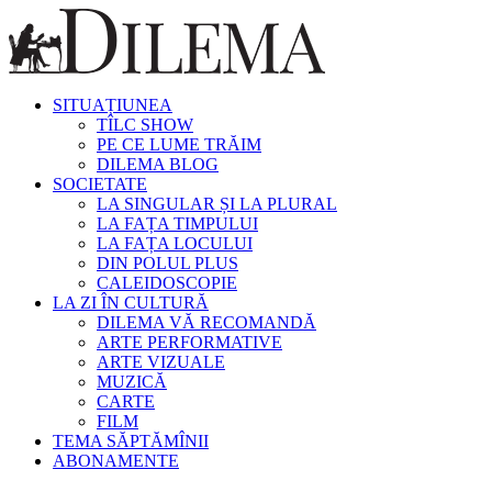
SITUAȚIUNEA
TÎLC SHOW
PE CE LUME TRĂIM
DILEMA BLOG
SOCIETATE
LA SINGULAR ȘI LA PLURAL
LA FAȚA TIMPULUI
LA FAȚA LOCULUI
DIN POLUL PLUS
CALEIDOSCOPIE
LA ZI ÎN CULTURĂ
DILEMA VĂ RECOMANDĂ
ARTE PERFORMATIVE
ARTE VIZUALE
MUZICĂ
CARTE
FILM
TEMA SĂPTĂMÎNII
ABONAMENTE