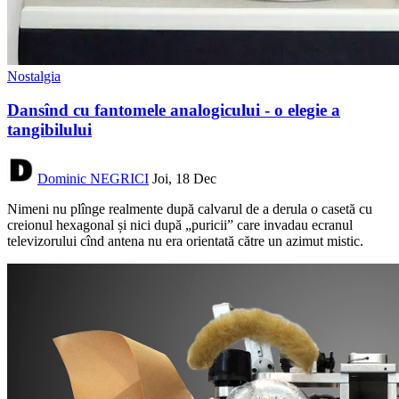
Nostalgia
Dansînd cu fantomele analogicului - o elegie a
tangibilului
Dominic NEGRICI
Joi, 18 Dec
Nimeni nu plînge realmente după calvarul de a derula o casetă cu
creionul hexagonal și nici după „puricii” care invadau ecranul
televizorului cînd antena nu era orientată către un azimut mistic.