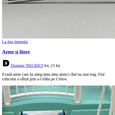
La fața timpului
Arme și litere
Dominic NEGRICI
Joi, 23 Iul
Există arme care își ating ținta abia atunci cînd nu mai trag. Fiul
criticului a sfîrșit prin a-l edita pe Cehov.