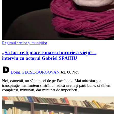
Regimul artelor și munițiilor
„Să faci ce-ți place e marea bucurie a vieții” –
interviu cu actorul Gabriel SPAHIU
Doina GECSE-BORGOVAN
Joi, 06 Nov
Noi, oamenii, nu sîntem cei de pe Facebook. Mai mirosim și a
transpirație, mai sîntem și strîmbi, adică avem și părți bune, și sîntem
complecși, minunați, dar minunat de imperfecți.