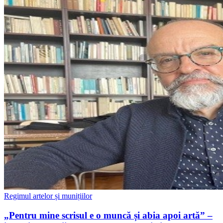
Regimul artelor și munițiilor
„Pentru mine scrisul e o muncă și abia apoi artă” –