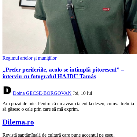
Regimul artelor și munițiilor
„Prefer periferiile, acolo se întîmplă pitorescul” –
interviu cu fotograful HAJDU Tamás
Doina GECSE-BORGOVAN
Joi, 10 Iul
Am pozat de mic. Pentru că nu aveam talent la desen, cumva trebuia
să găsesc o cale prin care să mă exprim.
Dilema.ro
Revistă saptămînală de cultură care pune accentul pe eseu,