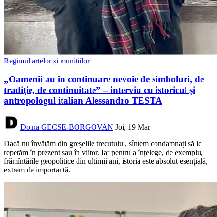
Regimul artelor și munițiilor
„Oamenii au în continuare nevoie de simboluri, de
tradiție, de continuitate” – interviu cu istoricul și
antropologul italian Alessandro TESTA
Doina GECSE-BORGOVAN
Joi, 19 Mar
Dacă nu învățăm din greșelile trecutului, sîntem condamnați să le
repetăm în prezent sau în viitor. Iar pentru a înțelege, de exemplu,
frămîntările geopolitice din ultimii ani, istoria este absolut esențială,
extrem de importantă.