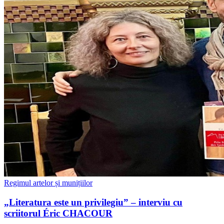
Regimul artelor și munițiilor
„Literatura este un privilegiu” – interviu cu
scriitorul Éric CHACOUR