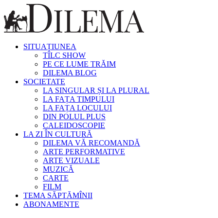
SITUAȚIUNEA
TÎLC SHOW
PE CE LUME TRĂIM
DILEMA BLOG
SOCIETATE
LA SINGULAR ȘI LA PLURAL
LA FAȚA TIMPULUI
LA FAȚA LOCULUI
DIN POLUL PLUS
CALEIDOSCOPIE
LA ZI ÎN CULTURĂ
DILEMA VĂ RECOMANDĂ
ARTE PERFORMATIVE
ARTE VIZUALE
MUZICĂ
CARTE
FILM
TEMA SĂPTĂMÎNII
ABONAMENTE