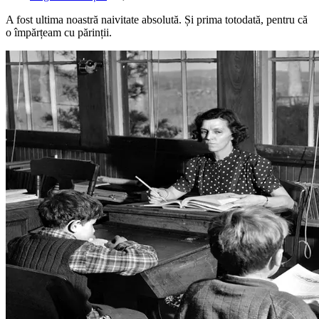
A fost ultima noastră naivitate absolută. Și prima totodată, pentru că
o împărțeam cu părinții.