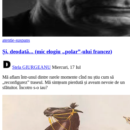
atentie-suspans
Și, deodată... (mic elogiu „polar”-ului francez)
Stela GIURGEANU
Miercuri, 17 Iul
Mă aflam într-unul dintre rarele momente cînd nu știu cum să
„reconfigurez” traseul. Mă simțeam pierdută și aveam nevoie de un
sfătuitor. Încotro s-o iau?