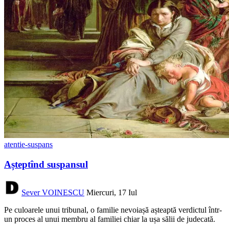
atentie-suspans
Așteptînd suspansul
Sever VOINESCU
Miercuri, 17 Iul
Pe culoarele unui tribunal, o familie nevoiașă așteaptă verdictul într-
un proces al unui membru al familiei chiar la ușa sălii de judecată.