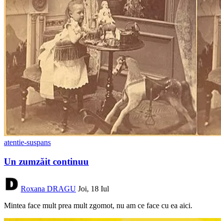
atentie-suspans
Un zumzăit continuu
Roxana DRAGU
Joi, 18 Iul
Mintea face mult prea mult zgomot, nu am ce face cu ea aici.