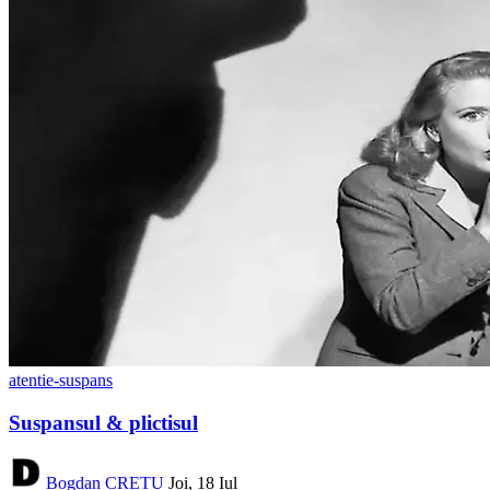
atentie-suspans
Suspansul & plictisul
Bogdan CREȚU
Joi, 18 Iul