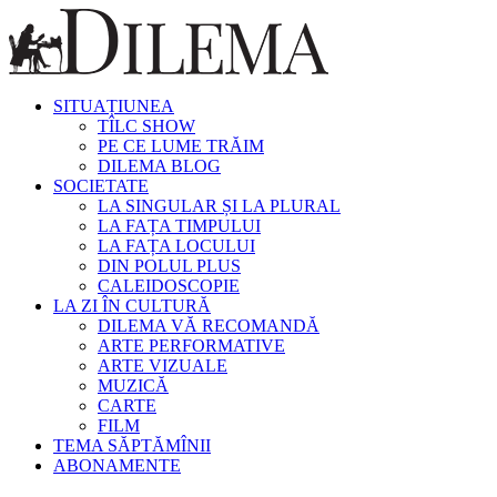
SITUAȚIUNEA
TÎLC SHOW
PE CE LUME TRĂIM
DILEMA BLOG
SOCIETATE
LA SINGULAR ȘI LA PLURAL
LA FAȚA TIMPULUI
LA FAȚA LOCULUI
DIN POLUL PLUS
CALEIDOSCOPIE
LA ZI ÎN CULTURĂ
DILEMA VĂ RECOMANDĂ
ARTE PERFORMATIVE
ARTE VIZUALE
MUZICĂ
CARTE
FILM
TEMA SĂPTĂMÎNII
ABONAMENTE