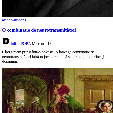
atentie-suspans
O combinație de neurotransmițători
Iulian POPA
Miercuri, 17 Iul
Cînd sîntem prinși într-o poveste, o întreagă combinație de
neurotransmițători intră în joc: adrenalină și cortizol, endorfine și
dopamină