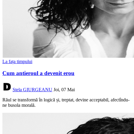
La fața timpului
Cum antieroul a devenit erou
Stela GIURGEANU
Joi, 07 Mai
Răul se transformă în logică și, treptat, devine acceptabil, afectîndu-
ne busola morală.