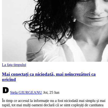
La fața timpului
Mai conectați ca niciodată, mai neîncrezători ca
oricînd
Stela GIURGEANU
Joi, 25 Iun
În timp ce accesul la informație nu a fost niciodată mai simplu și mai
rapid, tot mai mulți oameni declară că se simt copleșiți de cantitatea