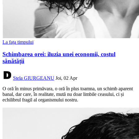
La fața timpului
Schimbarea orei: iluzia unei economii, costul
sănătății
Stela GIURGEANU
Joi, 02 Apr
O oră în minus primăvara, o oră în plus toamna, un schimb aparent
banal, dar care, în realitate, mută nu doar limbile ceasului, ci și
echilibrul fragil al organismului nostru.