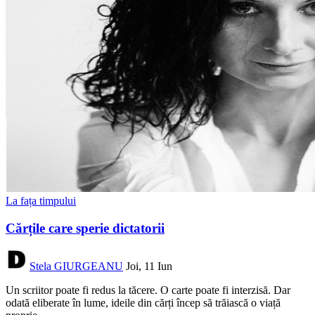
La fața timpului
Cărțile care sperie dictatorii
Stela GIURGEANU
Joi, 11 Iun
Un scriitor poate fi redus la tăcere. O carte poate fi interzisă. Dar
odată eliberate în lume, ideile din cărți încep să trăiască o viață