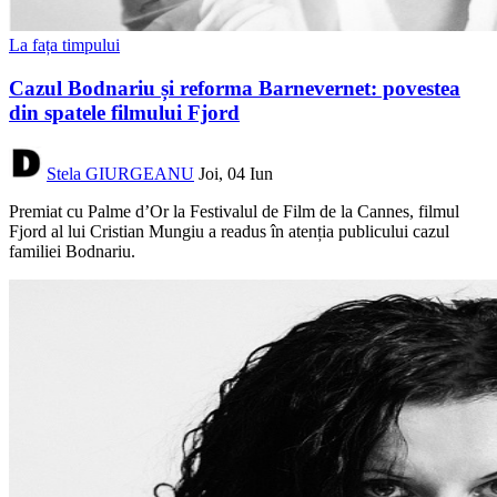
La fața timpului
Cazul Bodnariu și reforma Barnevernet: povestea
din spatele filmului Fjord
Stela GIURGEANU
Joi, 04 Iun
Premiat cu Palme d’Or la Festivalul de Film de la Cannes, filmul
Fjord al lui Cristian Mungiu a readus în atenția publicului cazul
familiei Bodnariu.