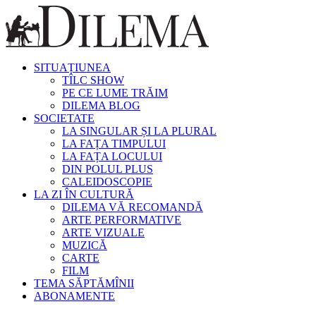
SITUAȚIUNEA
TÎLC SHOW
PE CE LUME TRĂIM
DILEMA BLOG
SOCIETATE
LA SINGULAR ȘI LA PLURAL
LA FAȚA TIMPULUI
LA FAȚA LOCULUI
DIN POLUL PLUS
CALEIDOSCOPIE
LA ZI ÎN CULTURĂ
DILEMA VĂ RECOMANDĂ
ARTE PERFORMATIVE
ARTE VIZUALE
MUZICĂ
CARTE
FILM
TEMA SĂPTĂMÎNII
ABONAMENTE