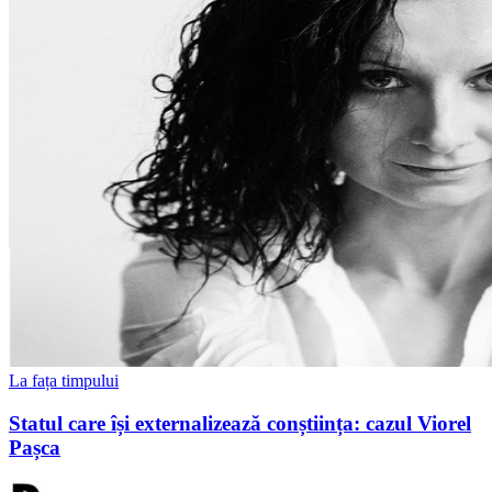
La fața timpului
Statul care își externalizează conștiința: cazul Viorel
Pașca