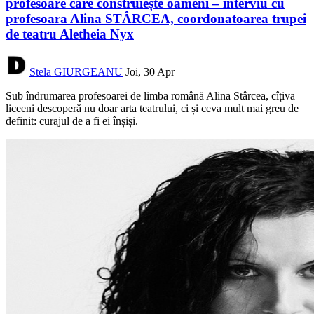
profesoare care construiește oameni – interviu cu
profesoara Alina STÂRCEA, coordonatoarea trupei
de teatru Aletheia Nyx
Stela GIURGEANU
Joi, 30 Apr
Sub îndrumarea profesoarei de limba română Alina Stârcea, cîțiva
liceeni descoperă nu doar arta teatrului, ci și ceva mult mai greu de
definit: curajul de a fi ei înșiși.