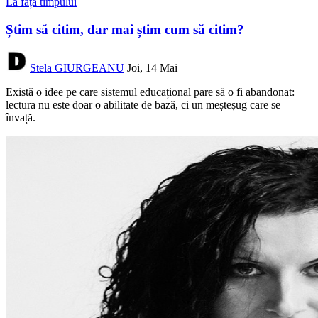
La fața timpului
Știm să citim, dar mai știm cum să citim?
Stela GIURGEANU
Joi, 14 Mai
Există o idee pe care sistemul educațional pare să o fi abandonat:
lectura nu este doar o abilitate de bază, ci un meșteșug care se
învață.