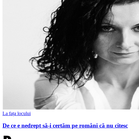
La fața locului
De ce e nedrept să-i certăm pe români că nu citesc