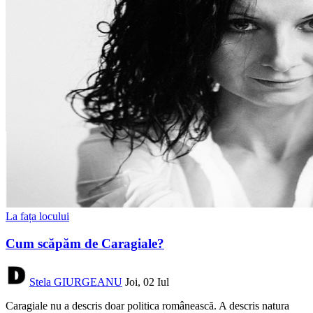
La fața locului
Cum scăpăm de Caragiale?
Stela GIURGEANU
Joi, 02 Iul
Caragiale nu a descris doar politica românească. A descris natura