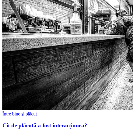
Între bine şi plăcut
Cît de plăcută a fost interacțiunea?