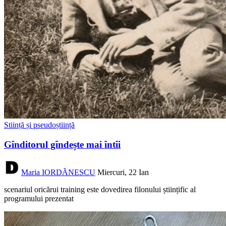
Stiință și pseudoștiință
Gînditorul gîndește mai întîi
Maria IORDĂNESCU
Miercuri, 22 Ian
scenariul oricărui training este dovedirea filonului științific al
programului prezentat