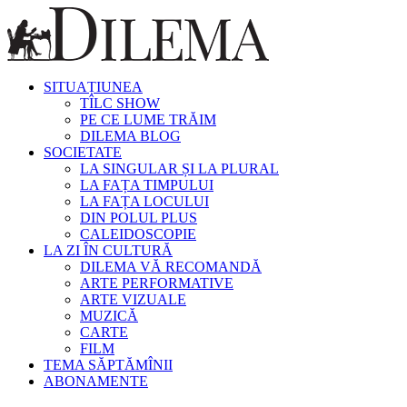
SITUAȚIUNEA
TÎLC SHOW
PE CE LUME TRĂIM
DILEMA BLOG
SOCIETATE
LA SINGULAR ȘI LA PLURAL
LA FAȚA TIMPULUI
LA FAȚA LOCULUI
DIN POLUL PLUS
CALEIDOSCOPIE
LA ZI ÎN CULTURĂ
DILEMA VĂ RECOMANDĂ
ARTE PERFORMATIVE
ARTE VIZUALE
MUZICĂ
CARTE
FILM
TEMA SĂPTĂMÎNII
ABONAMENTE