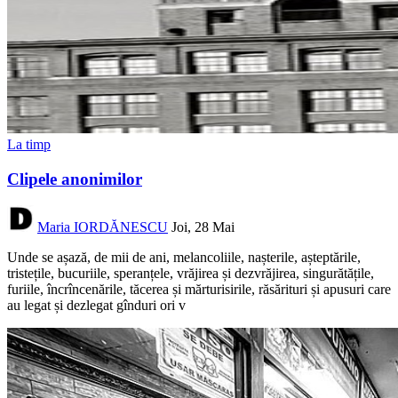
La timp
Clipele anonimilor
Maria IORDĂNESCU
Joi, 28 Mai
Unde se așază, de mii de ani, melancoliile, nașterile, așteptările,
tristețile, bucuriile, speranțele, vrăjirea și dezvrăjirea, singurătățile,
furiile, încrîncenările, tăcerea și mărturisirile, răsărituri și apusuri care
au legat și dezlegat gînduri ori v