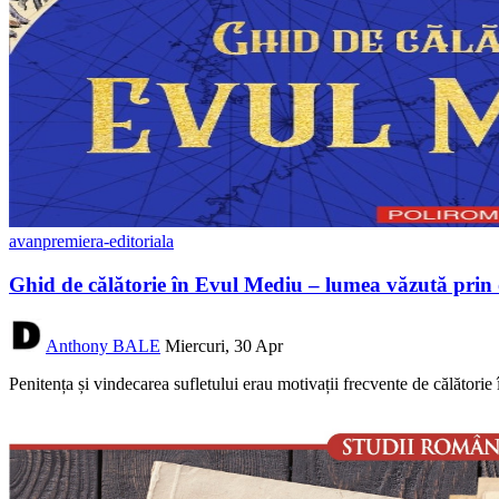
avanpremiera-editoriala
Ghid de călătorie în Evul Mediu – lumea văzută prin
Anthony BALE
Miercuri, 30 Apr
Penitența și vindecarea sufletului erau motivații frecvente de călători