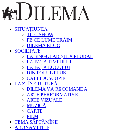
SITUAȚIUNEA
TÎLC SHOW
PE CE LUME TRĂIM
DILEMA BLOG
SOCIETATE
LA SINGULAR ȘI LA PLURAL
LA FAȚA TIMPULUI
LA FAȚA LOCULUI
DIN POLUL PLUS
CALEIDOSCOPIE
LA ZI ÎN CULTURĂ
DILEMA VĂ RECOMANDĂ
ARTE PERFORMATIVE
ARTE VIZUALE
MUZICĂ
CARTE
FILM
TEMA SĂPTĂMÎNII
ABONAMENTE