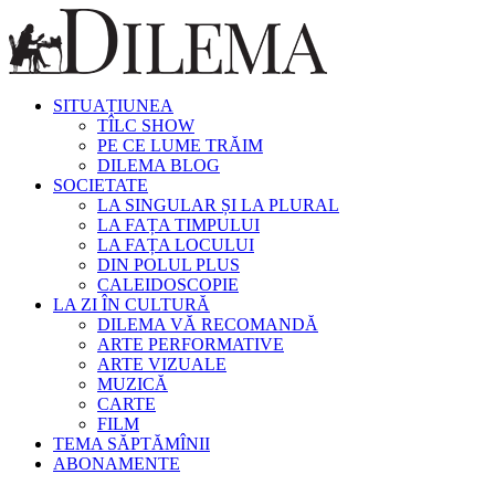
SITUAȚIUNEA
TÎLC SHOW
PE CE LUME TRĂIM
DILEMA BLOG
SOCIETATE
LA SINGULAR ȘI LA PLURAL
LA FAȚA TIMPULUI
LA FAȚA LOCULUI
DIN POLUL PLUS
CALEIDOSCOPIE
LA ZI ÎN CULTURĂ
DILEMA VĂ RECOMANDĂ
ARTE PERFORMATIVE
ARTE VIZUALE
MUZICĂ
CARTE
FILM
TEMA SĂPTĂMÎNII
ABONAMENTE