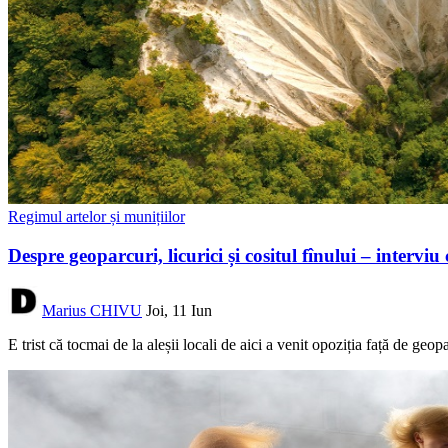
Regimul artelor și munițiilor
Despre geoparcuri, licurici și cositul fînului – inter
Marius CHIVU
Joi, 11 Iun
E trist că tocmai de la aleșii locali de aici a venit opoziția față de 