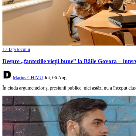
La fața locului
Despre „fanteziile vieții bune” la Băile Govora – 
Marius CHIVU
Joi, 06 Aug
În ciuda argumentelor și presiunii publice, nici astăzi nu a început clas