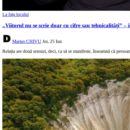
La fața locului
„Viitorul nu se scrie doar cu cifre sau tehnicalități”
Marius CHIVU
Joi, 25 Iun
Relația are două sensuri, deci, ca să se manifeste, înseamnă că persoana