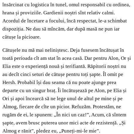
însărcinat cu logistica în tunel, omul responsabil cu ordinea,
hrana și proviziile. Gardienii noștri sînt relativ calmi.
Acordul de încetare a focului, încă respectat, le-a schimbat
dispoziția. Ne dau să mîncăm, dar după masă ne pun iar
cătușe la picioare.
Cătușele nu mă mai neliniștesc. Deja fusesem încătușat în
toată perioada cît am stat în acea casă. Dar pentru Alon, Or și
Elia este o experiență nouă și terifiantă. Răpitorii noștri nu
au decît cinci seturi de cătușe pentru toți șapte. Îl omit pe
Hersh. Probabil își dau seama că nu poate ajunge prea
departe cu un singur braț. Îi încătușează pe Alon, pe Elia și
Ori și apoi încearcă să ne lege unul de altul pe mine și pe
Almog, fiecare de cîte un picior. Refuzăm. Protestăm, ne
rugăm de ei, le spunem: „În nici un caz!”, Acum, că sîntem
șapte, avem brusc puterea unor mici acte de rezistență. „Și
Almog e rănit”, pledez eu, „Puneți-mi-le mie”.