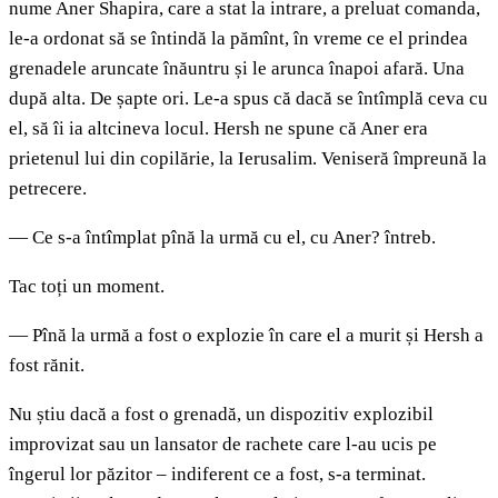
nume Aner Shapira, care a stat la intrare, a preluat comanda,
le-a ordonat să se întindă la pămînt, în vreme ce el prindea
grenadele aruncate înăuntru și le arunca înapoi afară. Una
după alta. De șapte ori. Le-a spus că dacă se întîmplă ceva cu
el, să îi ia altcineva locul. Hersh ne spune că Aner era
prietenul lui din copilărie, la Ierusalim. Veniseră împreună la
petrecere.
— Ce s-a întîmplat pînă la urmă cu el, cu Aner? întreb.
Tac toți un moment.
— Pînă la urmă a fost o explozie în care el a murit și Hersh a
fost rănit.
Nu știu dacă a fost o grenadă, un dispozitiv explozibil
improvizat sau un lansator de rachete care l-au ucis pe
îngerul lor păzitor – indiferent ce a fost, s-a terminat.