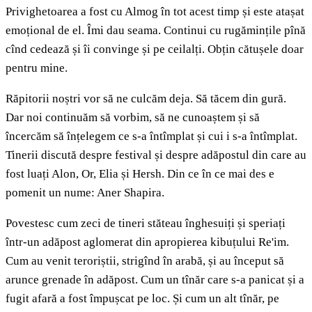
Privighetoarea a fost cu Almog în tot acest timp și este atașat
emoțional de el. Îmi dau seama. Continui cu rugămințile pînă
cînd cedează și îi convinge și pe ceilalți. Obțin cătușele doar
pentru mine.
Răpitorii noștri vor să ne culcăm deja. Să tăcem din gură.
Dar noi continuăm să vorbim, să ne cunoaștem și să
încercăm să înțelegem ce s-a întîmplat și cui i s-a întîmplat.
Tinerii discută despre festival și despre adăpostul din care au
fost luați Alon, Or, Elia și Hersh. Din ce în ce mai des e
pomenit un nume: Aner Shapira.
Povestesc cum zeci de tineri stăteau înghesuiți și speriați
într-un adăpost aglomerat din apropierea kibuțului Re'im.
Cum au venit teroriștii, strigînd în arabă, și au început să
arunce grenade în adăpost. Cum un tînăr care s-a panicat și a
fugit afară a fost împușcat pe loc. Și cum un alt tînăr, pe