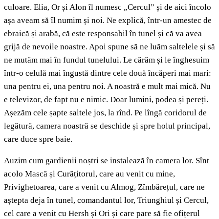
culoare. Elia, Or și Alon îl numesc „Cercul” și de aici încolo
așa aveam să îl numim și noi. Ne explică, într-un amestec de
ebraică și arabă, că este responsabil în tunel și că va avea
grijă de nevoile noastre. Apoi spune să ne luăm saltelele și să
ne mutăm mai în fundul tunelului. Le cărăm și le înghesuim
într-o celulă mai îngustă dintre cele două încăperi mai mari:
una pentru ei, una pentru noi. A noastră e mult mai mică. Nu
e televizor, de fapt nu e nimic. Doar lumini, podea și pereți.
Așezăm cele șapte saltele jos, la rînd. Pe lîngă coridorul de
legătură, camera noastră se deschide și spre holul principal,
care duce spre baie.
Auzim cum gardienii noștri se instalează în camera lor. Sînt
acolo Mască și Curățitorul, care au venit cu mine,
Privighetoarea, care a venit cu Almog, Zîmbărețul, care ne
aștepta deja în tunel, comandantul lor, Triunghiul și Cercul,
cel care a venit cu Hersh și Ori și care pare să fie ofițerul