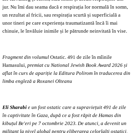
jur. Nu îmi dau seama dacă e respirația lor normală în somn,
un rezultat al fricii, sau respirația scurtă și superficială a
unor tineri pe care experiența traumatizantă încă îi mai
chinuie, le învăluie inimile și le pătrunde neinvitată în vise.
Fragment din volumul
Ostatic. 491 de zile în mîinile
Hamasului
, premiat cu National Jewish Book Award 2026 și
aflat în curs de apariție la Editura Polirom în traducerea din
limba engleză a Roxanei Olteanu
Eli Sharabi
e un fost ostatic care a supraviețuit 491 de zile
în captivitate în Gaza, după ce a fost răpit de Hamas din
kibuțul Be'eri pe 7 octombrie 2023. De atunci, a devenit un
militant la nivel global pentru eliberarea celorlalți ostatici,