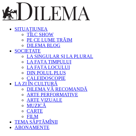
SITUAȚIUNEA
TÎLC SHOW
PE CE LUME TRĂIM
DILEMA BLOG
SOCIETATE
LA SINGULAR ȘI LA PLURAL
LA FAȚA TIMPULUI
LA FAȚA LOCULUI
DIN POLUL PLUS
CALEIDOSCOPIE
LA ZI ÎN CULTURĂ
DILEMA VĂ RECOMANDĂ
ARTE PERFORMATIVE
ARTE VIZUALE
MUZICĂ
CARTE
FILM
TEMA SĂPTĂMÎNII
ABONAMENTE