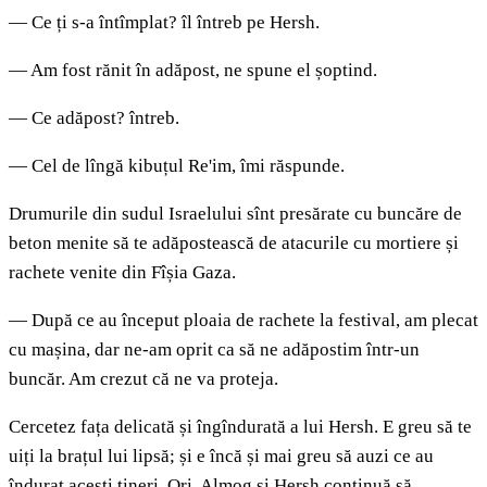
— Ce ți s-a întîmplat? îl întreb pe Hersh.
— Am fost rănit în adăpost, ne spune el șoptind.
— Ce adăpost? întreb.
— Cel de lîngă kibuțul Re'im, îmi răspunde.
Drumurile din sudul Israelului sînt presărate cu buncăre de
beton menite să te adăpostească de atacurile cu mortiere și
rachete venite din Fîșia Gaza.
— După ce au început ploaia de rachete la festival, am plecat
cu mașina, dar ne-am oprit ca să ne adăpostim într-un
buncăr. Am crezut că ne va proteja.
Cercetez fața delicată și îngîndurată a lui Hersh. E greu să te
uiți la brațul lui lipsă; și e încă și mai greu să auzi ce au
îndurat acești tineri. Ori, Almog și Hersh continuă să