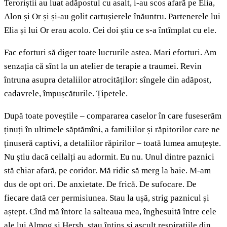
Teroriștii au luat adăpostul cu asalt, i-au scos afară pe Elia,
Alon și Or și și-au golit cartușierele înăuntru. Partenerele lui
Elia și lui Or erau acolo. Cei doi știu ce s-a întîmplat cu ele.
Fac eforturi să diger toate lucrurile astea. Mari eforturi. Am
senzația că sînt la un atelier de terapie a traumei. Revin
întruna asupra detaliilor atrocităților: sîngele din adăpost,
cadavrele, împușcăturile. Țipetele.
După toate poveștile – compararea caselor în care fuseserăm
ținuți în ultimele săptămîni, a familiilor și răpitorilor care ne
ținuseră captivi, a detaliilor răpirilor – toată lumea amuțește.
Nu știu dacă ceilalți au adormit. Eu nu. Unul dintre paznici
stă chiar afară, pe coridor. Mă ridic să merg la baie. M-am
dus de opt ori. De anxietate. De frică. De sufocare. De
fiecare dată cer permisiunea. Stau la ușă, strig paznicul și
aștept. Cînd mă întorc la salteaua mea, înghesuită între cele
ale lui Almog și Hersh, stau întins și ascult respirațiile din