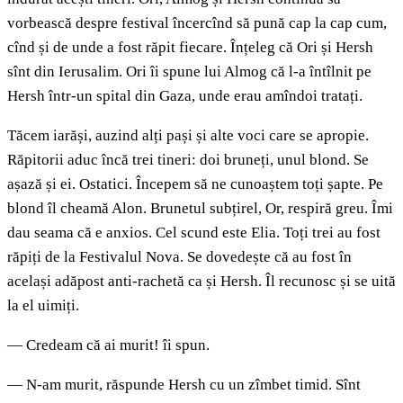
vorbească despre festival încercînd să pună cap la cap cum,
cînd și de unde a fost răpit fiecare. Înțeleg că Ori și Hersh
sînt din Ierusalim. Ori îi spune lui Almog că l-a întîlnit pe
Hersh într-un spital din Gaza, unde erau amîndoi tratați.
Tăcem iarăși, auzind alți pași și alte voci care se apropie.
Răpitorii aduc încă trei tineri: doi bruneți, unul blond. Se
așază și ei. Ostatici. Începem să ne cunoaștem toți șapte. Pe
blond îl cheamă Alon. Brunetul subțirel, Or, respiră greu. Îmi
dau seama că e anxios. Cel scund este Elia. Toți trei au fost
răpiți de la Festivalul Nova. Se dovedește că au fost în
același adăpost anti-rachetă ca și Hersh. Îl recunosc și se uită
la el uimiți.
— Credeam că ai murit! îi spun.
— N-am murit, răspunde Hersh cu un zîmbet timid. Sînt