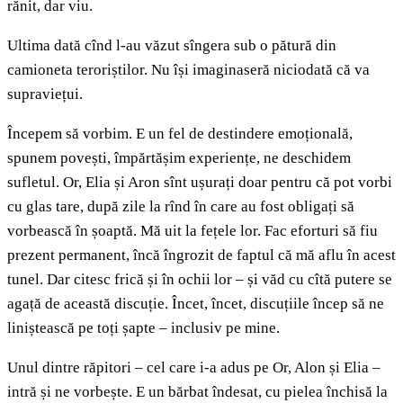
rănit, dar viu.
Ultima dată cînd l-au văzut sîngera sub o pătură din
camioneta teroriștilor. Nu își imaginaseră niciodată că va
supraviețui.
Începem să vorbim. E un fel de destindere emoțională,
spunem povești, împărtășim experiențe, ne deschidem
sufletul. Or, Elia și Aron sînt ușurați doar pentru că pot vorbi
cu glas tare, după zile la rînd în care au fost obligați să
vorbească în șoaptă. Mă uit la fețele lor. Fac eforturi să fiu
prezent permanent, încă îngrozit de faptul că mă aflu în acest
tunel. Dar citesc frică și în ochii lor – și văd cu cîtă putere se
agață de această discuție. Încet, încet, discuțiile încep să ne
liniștească pe toți șapte – inclusiv pe mine.
Unul dintre răpitori – cel care i-a adus pe Or, Alon și Elia –
intră și ne vorbește. E un bărbat îndesat, cu pielea închisă la