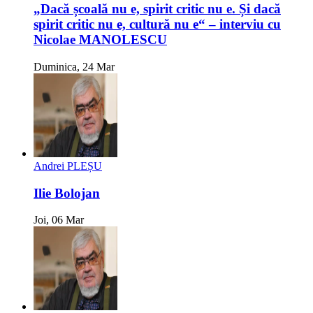
„Dacă școală nu e, spirit critic nu e. Și dacă
spirit critic nu e, cultură nu e“ – interviu cu
Nicolae MANOLESCU
Duminica, 24 Mar
Andrei PLEȘU
Ilie Bolojan
Joi, 06 Mar