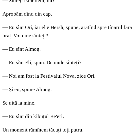
— Sînteți israelieni, nu?
Aprobăm dînd din cap.
— Eu sînt Ori, iar el e Hersh, spune, arătînd spre tînărul fără
braț. Voi cine sînteți?
— Eu sînt Almog.
— Eu sînt Eli, spun. De unde sînteți?
— Noi am fost la Festivalul Nova, zice Ori.
— Și eu, spune Almog.
Se uită la mine.
— Eu sînt din kibuțul Be'eri.
Un moment rămînem tăcuți toți patru.