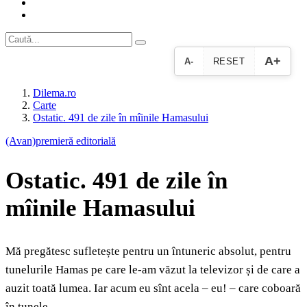
A+
A-
RESET
Dilema.ro
Carte
Ostatic. 491 de zile în mîinile Hamasului
(Avan)premieră editorială
Ostatic. 491 de zile în
mîinile Hamasului
Mă pregătesc sufletește pentru un întuneric absolut, pentru
tunelurile Hamas pe care le-am văzut la televizor și de care a
auzit toată lumea. Iar acum eu sînt acela – eu! – care coboară
în tunele.