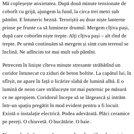
Mă copleșește anxietatea. După două minute tensionate de
coborît cu grijă, ajungem la fund, la circa trei metri sub
pămînt. E întuneric beznă. Teroriștii au doar niște lanterne
prinse pe frunte ca să lumineze drumul. Mergem cîțiva pași,
după care coborîm niște trepte. Alți cîțiva pași – alt rînd de
trepte. Pe urmă continuăm să mergem și simt cum terenul se
înclină. Ne adîncim tot mai mult sub pămînt.
Petrecem în liniște cîteva minute stresante străbătînd un
coridor întunecat cu ziduri de beton boltite. La capătul lui, în
sfîrșit, ne apare în față o licărire slabă de lumină albă. E o
lumină de neon care strălucește tot mai puternic pe măsură
ce ne apropiem. Coridorul începe să se lărgească și intrăm
într-un spațiu pregătit în mod evident pentru a fi locuit.
Există o instalație electrică. Podea adevărată. Plăci ceramice
pe pereți. O chiuvetă. O bucătărie. O baie.