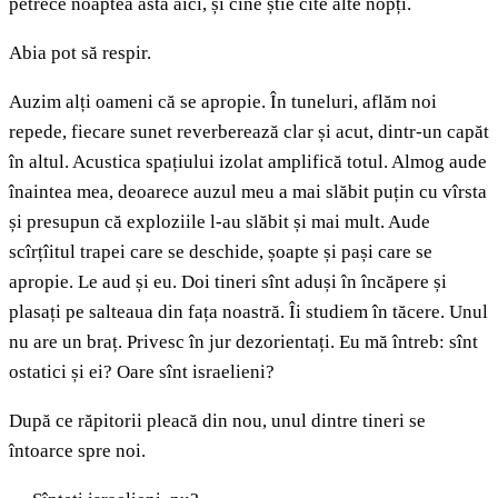
petrece noaptea asta aici, și cine știe cîte alte nopți.
Abia pot să respir.
Auzim alți oameni că se apropie. În tuneluri, aflăm noi
repede, fiecare sunet reverberează clar și acut, dintr-un capăt
în altul. Acustica spațiului izolat amplifică totul. Almog aude
înaintea mea, deoarece auzul meu a mai slăbit puțin cu vîrsta
și presupun că exploziile l-au slăbit și mai mult. Aude
scîrțîitul trapei care se deschide, șoapte și pași care se
apropie. Le aud și eu. Doi tineri sînt aduși în încăpere și
plasați pe salteaua din fața noastră. Îi studiem în tăcere. Unul
nu are un braț. Privesc în jur dezorientați. Eu mă întreb: sînt
ostatici și ei? Oare sînt israelieni?
După ce răpitorii pleacă din nou, unul dintre tineri se
întoarce spre noi.