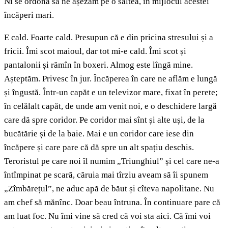
Ni se ordonă să ne așezăm pe o saltea, în mijlocul acestei
încăperi mari.
E cald. Foarte cald. Presupun că e din pricina stresului și a
fricii. Îmi scot maioul, dar tot mi-e cald. Îmi scot și
pantalonii și rămîn în boxeri. Almog este lîngă mine.
Așteptăm. Privesc în jur. Încăperea în care ne aflăm e lungă
și îngustă. Într-un capăt e un televizor mare, fixat în perete;
în celălalt capăt, de unde am venit noi, e o deschidere largă
care dă spre coridor. Pe coridor mai sînt și alte uși, de la
bucătărie și de la baie. Mai e un coridor care iese din
încăpere și care pare că dă spre un alt spațiu deschis.
Teroristul pe care noi îl numim „Triunghiul” și cel care ne-a
întîmpinat pe scară, căruia mai tîrziu aveam să îi spunem
„Zîmbărețul”, ne aduc apă de băut și cîteva napolitane. Nu
am chef să mănînc. Doar beau întruna. În continuare pare că
am luat foc. Nu îmi vine să cred că voi sta aici. Că îmi voi