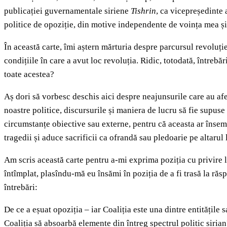
publicației guvernamentale siriene
Tishrin
, ca vicepreședinte 
politice de opoziție, din motive independente de voința mea și de
În această carte, îmi aștern mărturia despre parcursul revoluției
condițiile în care a avut loc revoluția. Ridic, totodată, între
toate acestea?
Aș dori să vorbesc deschis aici despre neajunsurile care au afec
noastre politice, discursurile și maniera de lucru să fie supuse 
circumstanțe obiective sau externe, pentru că aceasta ar însemn
tragedii și aduce sacrificii ca ofrandă sau pledoarie pe altarul l
Am scris această carte pentru a‑mi exprima poziția cu privire l
întîmplat, plasîndu‑mă eu însămi în poziția de a fi trasă la răs
întrebări:
De ce a eșuat opoziția – iar Coaliția este una dintre entitățile 
Coaliția să absoarbă elemente din întreg spectrul politic siria