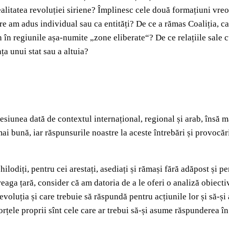
ealitatea revoluției siriene? Împlinesc cele două formațiuni vreo
re am adus individual sau ca entități? De ce a rămas Coaliția, c
n în regiunile așa‑numite „zone eliberate“? De ce relațiile sale c
a unui stat sau a altuia?
presiunea dată de contextul internațional, regional și arab, însă 
 mai bună, iar răspunsurile noastre la aceste întrebări și provocăr
chilodiți, pentru cei arestați, asediați și rămași fără adăpost și p
treaga țară, consider că am datoria de a le oferi o analiză obiect
revoluția și care trebuie să răspundă pentru acțiunile lor și să‑ș
orțele proprii sînt cele care ar trebui să‑și asume răspunderea în