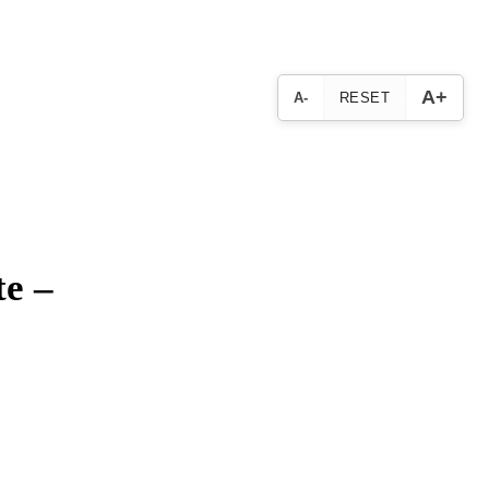
A+
A-
RESET
te –