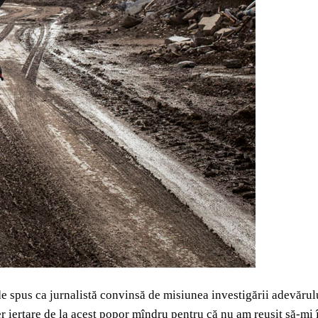
de spus ca jurnalistă convinsă de misiunea investigării adevărul
 cer iertare de la acest popor mîndru pentru că nu am reușit să‑mi 