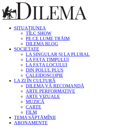
SITUAȚIUNEA
TÎLC SHOW
PE CE LUME TRĂIM
DILEMA BLOG
SOCIETATE
LA SINGULAR ȘI LA PLURAL
LA FAȚA TIMPULUI
LA FAȚA LOCULUI
DIN POLUL PLUS
CALEIDOSCOPIE
LA ZI ÎN CULTURĂ
DILEMA VĂ RECOMANDĂ
ARTE PERFORMATIVE
ARTE VIZUALE
MUZICĂ
CARTE
FILM
TEMA SĂPTĂMÎNII
ABONAMENTE