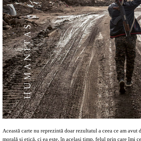
Această carte nu reprezintă doar rezultatul a ceea ce am avut 
morală și etică, ci ea este, în același timp, felul prin care îmi