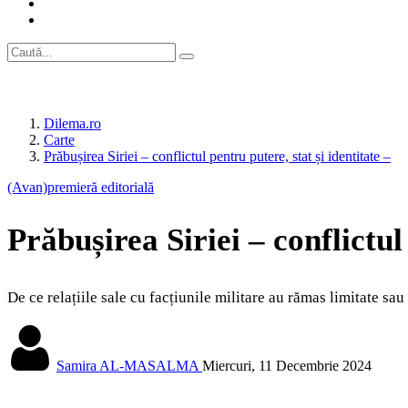
Dilema.ro
Carte
Prăbușirea Siriei – conflictul pentru putere, stat și identitate –
(Avan)premieră editorială
Prăbușirea Siriei – conflictul
De ce relațiile sale cu facțiunile militare au rămas limitate sau
Samira AL-MASALMA
Miercuri, 11 Decembrie 2024