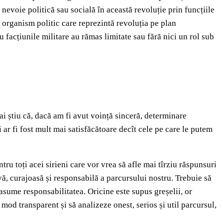
 nevoie politică sau socială în această revoluție prin funcțiile
a organism politic care reprezintă revoluția pe plan
u facțiunile militare au rămas limitate sau fără nici un rol sub
mai știu că, dacă am fi avut voință sinceră, determinare
i ar fi fost mult mai satisfăcătoare decît cele pe care le putem
entru toți acei sirieni care vor vrea să afle mai tîrziu răspunsuri
ivă, curajoasă și responsabilă a parcursului nostru. Trebuie să
i asume responsabilitatea. Oricine este supus greșelii, or
 mod transparent și să analizeze onest, serios și util parcursul,