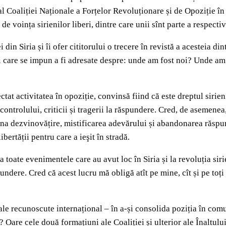
al Coaliției Naționale a Forțelor Revoluționare și de Opoziție î
 voința sirienilor liberi, dintre care unii sînt parte a respective
 din Siria și îi ofer cititorului o trecere în revistă a acesteia d
bări care se impun a fi adresate despre: unde am fost noi? Unde 
tat activitatea în opoziție, convinsă fiind că este dreptul sirieni
controlului, criticii și tragerii la răspundere. Cred, de asemenea
a dezvinovățire, mistificarea adevărului și abandonarea răspunde
ibertății pentru care a ieşit în stradă.
a toate evenimentele care au avut loc în Siria și la revoluția si
pundere. Cred că acest lucru mă obligă atît pe mine, cît și pe to
sale recunoscute internațional – în a‑și consolida poziția în comun
n? Oare cele două formațiuni ale Coaliției și ulterior ale Înalt