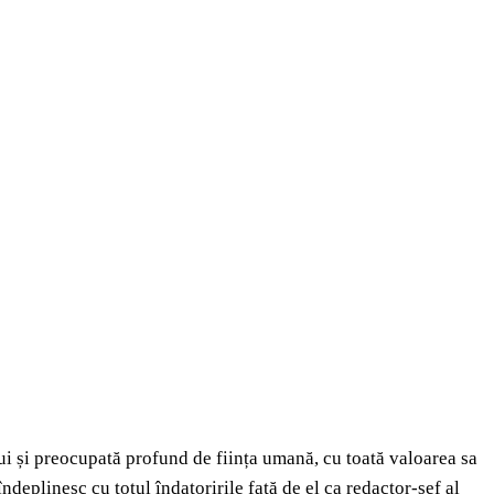
ui și preocupată profund de ființa umană, cu toată valoarea sa
îndeplinesc cu totul îndatoririle față de el ca redactor‑șef al