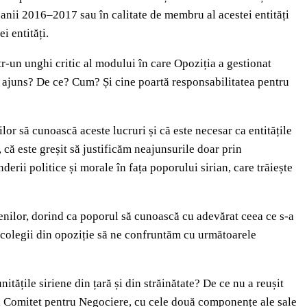
n anii 2016–2017 sau în calitate de membru al acestei entități
i entități.
intr‑un unghi critic al modului în care Opoziția a gestionat
am ajuns? De ce? Cum? Și cine poartă responsabilitatea pentru
lor să cunoască aceste lucruri și că este necesar ca entitățile
, că este greșit să justificăm neajunsurile doar prin
rii politice și morale în fața poporului sirian, care trăiește
rienilor, dorind ca poporul să cunoască cu adevărat ceea ce s‑a
ți colegii din opoziție să ne confruntăm cu următoarele
itățile siriene din țară și din străinătate? De ce nu a reușit
ului Comitet pentru Negociere, cu cele două componențe ale sale