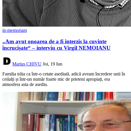
in-memoriam
„Am avut onoarea de a fi interzis la cuvinte
încrucișate“ – interviu cu Virgil NEMOIANU
Marius CHIVU
Joi, 19 Iun
Familia trăia ca într-o cetate asediată, adică aveam încredere unii în
ceilalți și într-un număr foarte mic de prieteni apropiați, era
atmosfera asta de asediu.