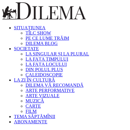
SITUAȚIUNEA
TÎLC SHOW
PE CE LUME TRĂIM
DILEMA BLOG
SOCIETATE
LA SINGULAR ȘI LA PLURAL
LA FAȚA TIMPULUI
LA FAȚA LOCULUI
DIN POLUL PLUS
CALEIDOSCOPIE
LA ZI ÎN CULTURĂ
DILEMA VĂ RECOMANDĂ
ARTE PERFORMATIVE
ARTE VIZUALE
MUZICĂ
CARTE
FILM
TEMA SĂPTĂMÎNII
ABONAMENTE