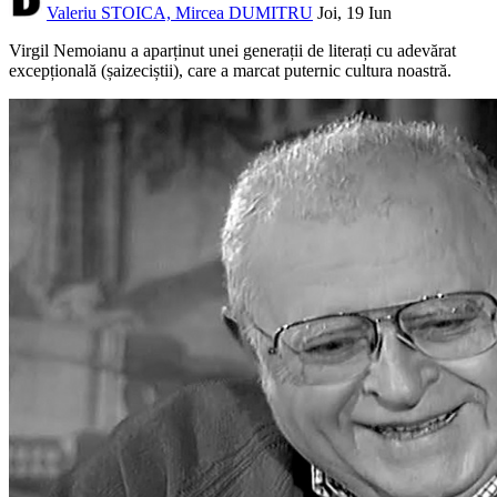
Valeriu STOICA, Mircea DUMITRU
Joi, 19 Iun
Virgil Nemoianu a aparținut unei generații de literați cu adevărat
excepțională (șaizeciștii), care a marcat puternic cultura noastră.