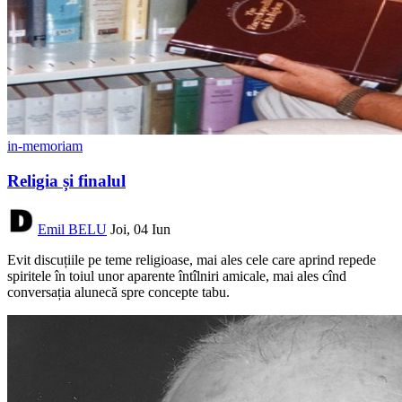
in-memoriam
Religia și finalul
Emil BELU
Joi, 04 Iun
Evit discuțiile pe teme religioase, mai ales cele care aprind repede
spiritele în toiul unor aparente întîlniri amicale, mai ales cînd
conversația alunecă spre concepte tabu.