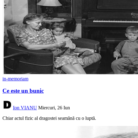
in-memoriam
Ce este un bunic
Ion VIANU
Miercuri, 26 Iun
Chiar actul fizic al dragostei seamănă cu o luptă.