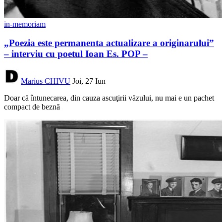
in-memoriam
„Poezia este permanenta actualizare a originarului”
– interviu cu poetul Ioan Es. POP –
Marius CHIVU
Joi, 27 Iun
Doar că întunecarea, din cauza ascuţirii văzului, nu mai e un pachet
compact de beznă