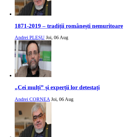
1871-2019 – tradiții românești nemuritoare
Andrei PLEȘU
Joi, 06 Aug
„Cei mulți” și experții lor detestați
Andrei CORNEA
Joi, 06 Aug