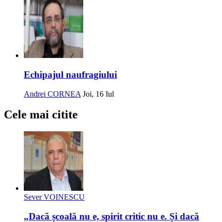
Echipajul naufragiului
Andrei CORNEA
Joi, 16 Iul
Cele mai citite
Sever VOINESCU
„Dacă școală nu e, spirit critic nu e. Și dacă