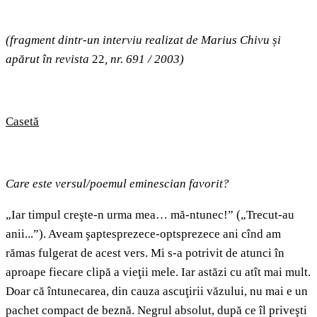
(fragment dintr-un interviu realizat de Marius Chivu și
apărut în revista
22
, nr. 691 / 2003)
Caset
ă
Care este versul/poemul eminescian favorit?
„Iar timpul creşte-n urma mea… mă-ntunec!” („Trecut-au
anii...”). Aveam şaptesprezece-optsprezece ani cînd am
rămas fulgerat de acest vers. Mi s-a potrivit de atunci în
aproape fiecare clipă a vieţii mele. Iar astăzi cu atît mai mult.
Doar că întunecarea, din cauza ascuţirii văzului, nu mai e un
pachet compact de beznă. Negrul absolut, după ce îl priveşti