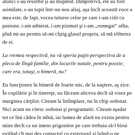
atunci s-au resorbit şi au dispărut. Dimpotrivă, ele au fost
asimilate, s-au topit într-un nou aliaj, aşa încît această voce a
mea este, de fapt, vocea tuturor celor pe care i-am citit cu
pasiune, i-am admirat, i-am pizmuit şi i-am „rumegat” atîta,
pînă mi-au permis să-mi cîştig glasul propriu, să mă eliberez
de ei.
La vremea respectivă, nu vă speria puţin perspectiva de a
pleca de lîngă familie, din locurile natale, pentru poezie,
care era, totuşi, o himeră, nu?
Eu funcţionez în himeră de foarte mic, de la naştere, aş zice.
În copilărie şi în tinereţe, nu făceam altceva decît să visez pe
marginea cărţilor. Citeam la întîmplare, nu în chip ordonat.
Nici acum nu citesc ordonat şi programatic. Citeam aşadar
tot ce îmi cădea în mînă, iar lumea de afară nu exista pentru
mine decît ca un imens prigonitor pe care trebuia să-l birui
evitînd cît mai des contactul cu exteriorul şi luînd-o pe