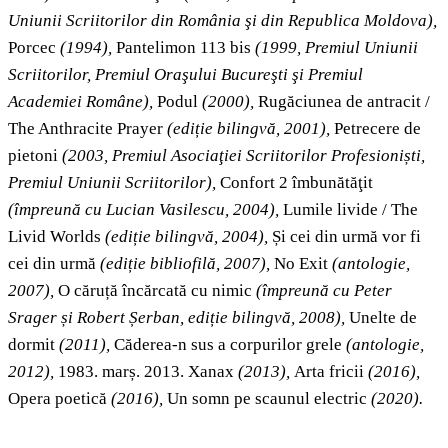
Uniunii Scriitorilor din România şi din Republica Moldova),
Porcec
(1994),
Pantelimon 113 bis
(1999, Premiul Uniunii
Scriitorilor, Premiul Oraşului Bucureşti şi Premiul
Academiei Române),
Podul
(2000),
Rugăciunea de antracit /
The Anthracite Prayer
(ediție bilingvă, 2001),
Petrecere de
pietoni
(2003, Premiul Asociaţiei Scriitorilor Profesioniști,
Premiul Uniunii Scriitorilor),
Confort 2 îmbunătăţit
(împreună cu Lucian Vasilescu, 2004),
Lumile livide / The
Livid Worlds
(ediție bilingvă, 2004),
Și cei din urmă vor fi
cei din urmă
(ediție bibliofilă, 2007),
No Exit
(antologie,
2007),
O căruță încărcată cu nimic
(împreună cu Peter
Srager și Robert Șerban, ediție bilingvă, 2008),
Unelte de
dormit
(2011),
Căderea-n sus a corpurilor grele
(antologie,
2012),
1983. marș. 2013. Xanax
(2013),
Arta fricii
(2016),
Opera poetică
(2016),
Un somn pe scaunul electric
(2020).