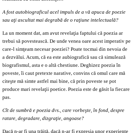
A fost autobiograficul acel impuls de a vă apuca de poezie
sau aţi ascultat mai degrabă de o ra
ţiune
intelectuală?
La un moment dat, am avut revelaţia faptului că poezia ar
trebui să povestească. De unde venea oare acest imperativ pe
care-l simţeam necesar poeziei? Poate tocmai din nevoia de
a dezvălui. Acum, că ea este aubiografică sau că simulează
biografismul, asta e o altă chestiune. Deghizez poezia în
poveste, îi caut pretexte narative, convins că omul care mă
citeşte mă simte astfel mai bine, că prin poveste se pot
produce mari revelaţii poetice. Poezia este de găsit la fiecare
pas.
Cît de sumbră e poezia dvs., care vorbeşte, în fond, despre
ratare, degradare, dizgraţie, angoase?
Dacă n-ar fi una trăită, dacă n-ar fi expresia unor experienţe