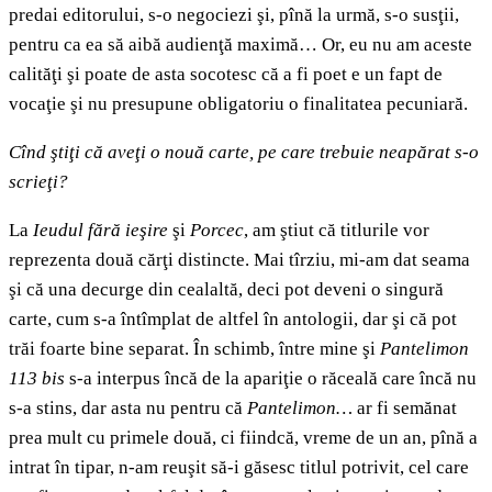
predai editorului, s-o negociezi şi, pînă la urmă, s-o susţii,
pentru ca ea să aibă audienţă maximă… Or, eu nu am aceste
calităţi şi poate de asta socotesc că a fi poet e un fapt de
vocaţie şi nu presupune obligatoriu o finalitatea pecuniară.
Cînd ştiţi că aveţi o nouă carte, pe care trebuie neapărat s-o
scrieţi?
La
Ieudul fără ieşire
şi
Porcec
, am ştiut că titlurile vor
reprezenta două cărţi distincte. Mai tîrziu, mi-am dat seama
şi că una decurge din cealaltă, deci pot deveni o singură
carte, cum s-a întîmplat de altfel în antologii, dar şi că pot
trăi foarte bine separat. În schimb, între mine şi
Pantelimon
113 bis
s-a interpus încă de la apariţie o răceală care încă nu
s-a stins, dar asta nu pentru că
Pantelimon…
ar fi semănat
prea mult cu primele două, ci fiindcă, vreme de un an, pînă a
intrat în tipar, n-am reuşit să-i găsesc titlul potrivit, cel care