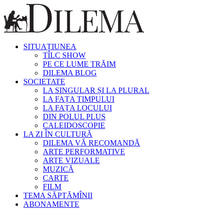
SITUAȚIUNEA
TÎLC SHOW
PE CE LUME TRĂIM
DILEMA BLOG
SOCIETATE
LA SINGULAR ȘI LA PLURAL
LA FAȚA TIMPULUI
LA FAȚA LOCULUI
DIN POLUL PLUS
CALEIDOSCOPIE
LA ZI ÎN CULTURĂ
DILEMA VĂ RECOMANDĂ
ARTE PERFORMATIVE
ARTE VIZUALE
MUZICĂ
CARTE
FILM
TEMA SĂPTĂMÎNII
ABONAMENTE