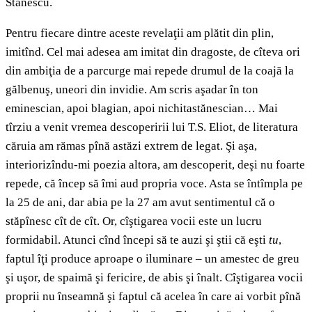
Stănescu.
Pentru fiecare dintre aceste revelaţii am plătit din plin,
imitînd. Cel mai adesea am imitat din dragoste, de cîteva ori
din ambiţia de a parcurge mai repede drumul de la coajă la
gălbenuş, uneori din invidie. Am scris aşadar în ton
eminescian, apoi blagian, apoi nichitastănescian… Mai
tîrziu a venit vremea descoperirii lui T.S. Eliot, de literatura
căruia am rămas pînă astăzi extrem de legat. Şi aşa,
interiorizîndu-mi poezia altora, am descoperit, deşi nu foarte
repede, că încep să îmi aud propria voce. Asta se întîmpla pe
la 25 de ani, dar abia pe la 27 am avut sentimentul că o
stăpînesc cît de cît. Or, cîştigarea vocii este un lucru
formidabil. Atunci cînd începi să te auzi şi ştii că eşti
tu
,
faptul îţi produce aproape o iluminare – un amestec de greu
şi uşor, de spaimă şi fericire, de abis şi înalt. Cîştigarea vocii
proprii nu înseamnă şi faptul că acelea în care ai vorbit pînă