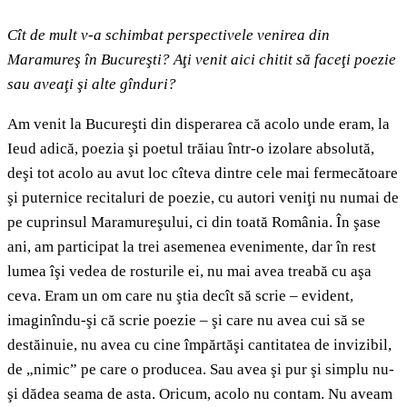
Cît de mult v-a schimbat perspectivele venirea din
Maramureş în Bucureşti? Aţi venit aici chitit să faceţi poezie
sau aveaţi şi alte gînduri?
Am venit la Bucureşti din disperarea că acolo unde eram, la
Ieud adică, poezia şi poetul trăiau într-o izolare absolută,
deşi tot acolo au avut loc cîteva dintre cele mai fermecătoare
şi puternice recitaluri de poezie, cu autori veniţi nu numai de
pe cuprinsul Maramureşului, ci din toată România. În şase
ani, am participat la trei asemenea evenimente, dar în rest
lumea îşi vedea de rosturile ei, nu mai avea treabă cu aşa
ceva. Eram un om care nu ştia decît să scrie – evident,
imaginîndu-şi că scrie poezie – şi care nu avea cui să se
destăinuie, nu avea cu cine împărtăşi cantitatea de invizibil,
de „nimic” pe care o producea. Sau avea şi pur şi simplu nu-
şi dădea seama de asta. Oricum, acolo nu contam. Nu aveam