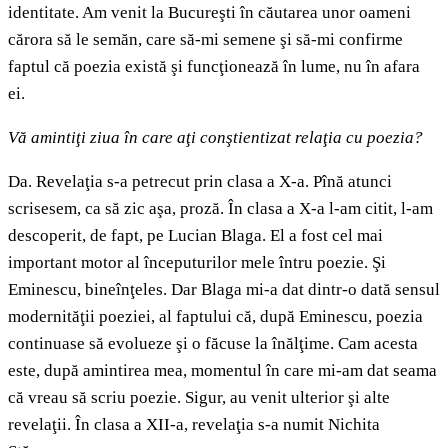
identitate. Am venit la Bucureşti în căutarea unor oameni
cărora să le semăn, care să-mi semene şi să-mi confirme
faptul că poezia există şi funcţionează în lume, nu în afara
ei.
Vă amintiţi ziua în care aţi conştientizat relaţia cu poezia?
Da. Revelaţia s-a petrecut prin clasa a X-a. Pînă atunci
scrisesem, ca să zic aşa, proză. În clasa a X-a l-am citit, l-am
descoperit, de fapt, pe Lucian Blaga. El a fost cel mai
important motor al începuturilor mele întru poezie. Şi
Eminescu, bineînţeles. Dar Blaga mi-a dat dintr-o dată sensul
modernităţii poeziei, al faptului că, după Eminescu, poezia
continuase să evolueze şi o făcuse la înălţime. Cam acesta
este, după amintirea mea, momentul în care mi-am dat seama
că vreau să scriu poezie. Sigur, au venit ulterior şi alte
revelaţii. În clasa a XII-a, revelaţia s-a numit Nichita