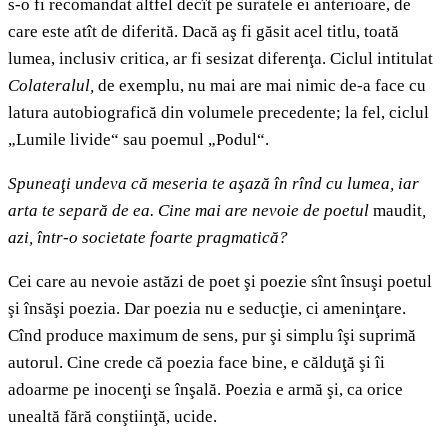
s-o fi recomandat altfel decît pe suratele ei anterioare, de
care este atît de diferită. Dacă aş fi găsit acel titlu, toată
lumea, inclusiv critica, ar fi sesizat diferenţa. Ciclul intitulat
Colateralul,
de exemplu, nu mai are mai nimic de-a face cu
latura autobiografică din volumele precedente; la fel, ciclul
„Lumile livide“ sau poemul „Podul“.
Spuneaţi undeva că meseria te aşază în rînd cu lumea, iar
arta te separă de ea. Ci
ne mai are nevoie de poetul
maudit
,
azi, într-o societate foarte pragmatic
ă
?
Cei care au nevoie astăzi de poet şi poezie sînt însuşi poetul
şi însăşi poezia. Dar poezia nu e seducţie, ci ameninţare.
Cînd produce maximum de sens, pur şi simplu îşi suprimă
autorul. Cine crede că poezia face bine, e călduţă şi îi
adoarme pe inocenţi se înşală. Poezia e armă şi, ca orice
unealtă fără conştiinţă, ucide.