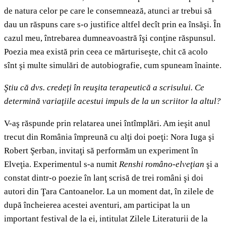
de natura celor pe care le consemnează, atunci ar trebui să
dau un răspuns care s-o justifice altfel decît prin ea însăşi. În
cazul meu, întrebarea dumneavoastră îşi conţine răspunsul.
Poezia mea există prin ceea ce mărturiseşte, chit că acolo
sînt şi multe simulări de autobiografie, cum spuneam înainte.
Ştiu că dvs. credeţi în reuşita terapeutică a scrisului.
Ce
determină variaţiile acestui impuls de la un scriitor la altul?
V-aş răspunde prin relatarea unei întîmplări. Am ieşit anul
trecut din România împreună cu alţi doi poeţi: Nora Iuga şi
Robert Şerban, invitaţi să performăm un experiment în
Elveţia. Experimentul s-a numit
Renshi româno-elveţian
şi a
constat dintr-o poezie în lanţ scrisă de trei români şi doi
autori din Ţara Cantoanelor. La un moment dat, în zilele de
după încheierea acestei aventuri, am participat la un
important festival de la ei, intitulat Zilele Literaturii de la