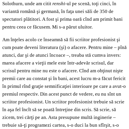
Solothurn, unde am citit
renshi
-ul pe scenă, toţi cinci, în
variantă română şi germană, în faţa unei săli de 350 de
spectatori plătitori. A fost şi prima oară cînd am primit bani
pentru ceea ce făcusem. Mi s-a părut uluitor.
Am înţeles acolo ce înseamnă să fii scriitor profesionist şi
cum poate deveni literatura (şi) o afacere. Pentru mine – pînă
atunci, dar şi de atunci încoace –, treaba stă cumva invers:
marea afacere a vieţii mele este într-adevăr scrisul, dar
scrisul pentru mine nu este o afacere. Cînd am obţinut nişte
premii care au constat şi în bani, acest lucru m-a făcut fericit
în primul rînd graţie semnificaţiei interioare pe care a avut-o
premiul respectiv. Din acest punct de vedere, eu nu sînt un
scriitor profesionist. Un scriitor profesionist trebuie să scrie
în aşa fel încît să se poată întreţine din scris. Să scrie, să
zicem, trei cărţi pe an. Asta presupune multă inginerie –
trebuie să-ţi programezi cartea, s-o duci la bun sfîrşit, s-o