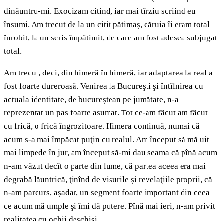
dinăuntru-mi. Exocizam citind, iar mai tîrziu scriind eu
însumi. Am trecut de la un citit pătimaş, căruia îi eram total
înrobit, la un scris împătimit, de care am fost adesea subjugat
total.
Am trecut, deci, din himeră în himeră, iar adaptarea la real a
fost foarte dureroasă. Venirea la Bucureşti şi întîlnirea cu
actuala identitate, de bucureştean pe jumătate, n-a
reprezentat un pas foarte asumat. Tot ce-am făcut am făcut
cu frică, o frică îngrozitoare. Himera continuă, numai că
acum s-a mai împăcat puţin cu realul. Am început să mă uit
mai limpede în jur, am început să-mi dau seama că pînă acum
n-am văzut decît o parte din lume, că partea aceea era mai
degrabă lăuntrică, ţinînd de visurile şi revelaţiile proprii, că
n-am parcurs, aşadar, un segment foarte important din ceea
ce acum mă umple şi îmi dă putere. Pînă mai ieri, n-am privit
realitatea cu ochii deschişi…