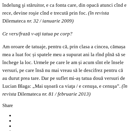
îndelung şi stăruitor, e ca fonta care, din opacă atunci cînd e
rece, devine roşie cînd e trecută prin foc.
(în revista
Dilemateca
nr. 32 / ianuarie 2009)
Ce vers/frază v-aţi tatua pe corp?
Am oroare de tatuaje, pentru că, prin clasa a cincea, cămașa
mea a luat foc și spatele meu a supurat ani la rînd pînă să se
închege la loc. Urmele pe care le am și acum sînt ele însele
versuri, pe care însă nu mai vreau să le descifrez pentru că
au durut prea tare. Dar pe suflet mi-aș tatua două versuri de
Lucian Blaga: „Mai uşoară ca viaţa / e cenuşa, e cenuşa”.
(în
revista
Dilemateca
nr. 81 / februarie 2013)
Share