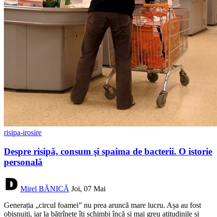
risipa-irosire
Despre risipă, consum şi spaima de bacterii. O istorie
personală
Mirel BĂNICĂ
Joi, 07 Mai
Generația „circul foamei” nu prea aruncă mare lucru. Așa au fost
obișnuiți, iar la bătrînețe îți schimbi încă și mai greu atitudinile și