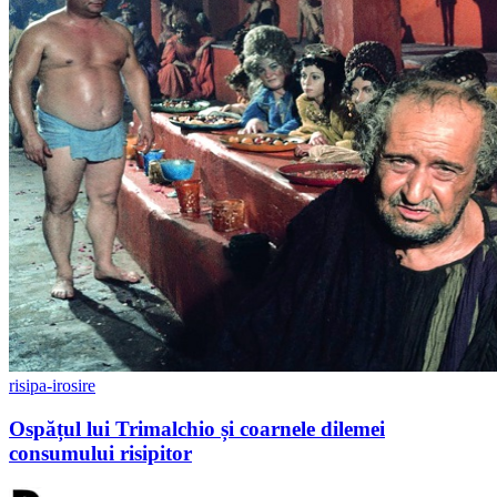
risipa-irosire
Ospățul lui Trimalchio și coarnele dilemei
consumului risipitor