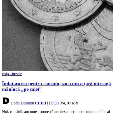
risipa-irosire
Îndatorarea pentru consum, sau cum o țară întreagă
mănîncă „pe caiet”
Dorel Dumitru CHIRIȚESCU
Joi, 07 Mai
Noi, românii, am putea spune că am descoperit perpetuum mobile al