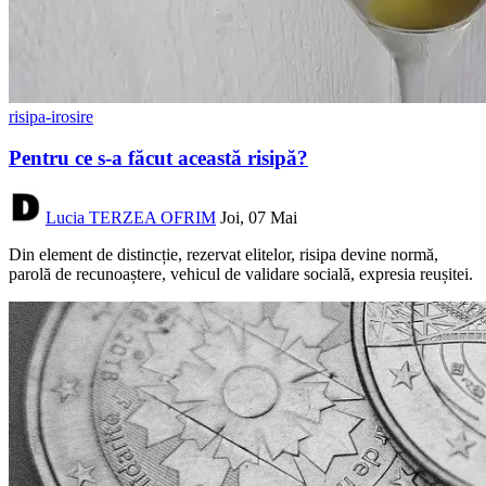
risipa-irosire
Pentru ce s-a făcut această risipă?
Lucia TERZEA OFRIM
Joi, 07 Mai
Din element de distincție, rezervat elitelor, risipa devine normă,
parolă de recunoaștere, vehicul de validare socială, expresia reușitei.