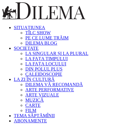
SITUAȚIUNEA
TÎLC SHOW
PE CE LUME TRĂIM
DILEMA BLOG
SOCIETATE
LA SINGULAR ȘI LA PLURAL
LA FAȚA TIMPULUI
LA FAȚA LOCULUI
DIN POLUL PLUS
CALEIDOSCOPIE
LA ZI ÎN CULTURĂ
DILEMA VĂ RECOMANDĂ
ARTE PERFORMATIVE
ARTE VIZUALE
MUZICĂ
CARTE
FILM
TEMA SĂPTĂMÎNII
ABONAMENTE