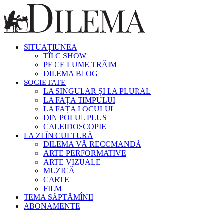
SITUAȚIUNEA
TÎLC SHOW
PE CE LUME TRĂIM
DILEMA BLOG
SOCIETATE
LA SINGULAR ȘI LA PLURAL
LA FAȚA TIMPULUI
LA FAȚA LOCULUI
DIN POLUL PLUS
CALEIDOSCOPIE
LA ZI ÎN CULTURĂ
DILEMA VĂ RECOMANDĂ
ARTE PERFORMATIVE
ARTE VIZUALE
MUZICĂ
CARTE
FILM
TEMA SĂPTĂMÎNII
ABONAMENTE