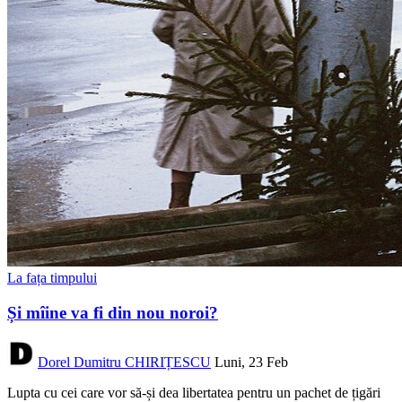
La fața timpului
Și mîine va fi din nou noroi?
Dorel Dumitru CHIRIȚESCU
Luni, 23 Feb
Lupta cu cei care vor să-și dea libertatea pentru un pachet de țigări