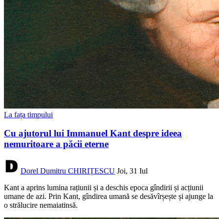
La fața timpului
Cu ajutorul lui Immanuel Kant despre ideea
nemuritoare a păcii eterne
Dorel Dumitru CHIRIȚESCU
Joi, 31 Iul
Kant a aprins lumina rațiunii și a deschis epoca gîndirii și acțiunii
umane de azi. Prin Kant, gîndirea umană se desăvîrșește și ajunge la
o strălucire nemaiatinsă.