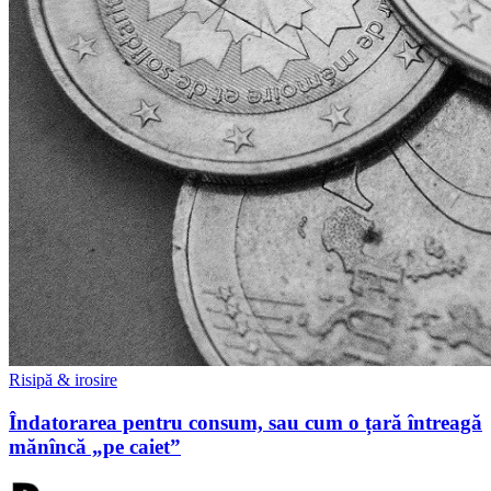
Risipă & irosire
Îndatorarea pentru consum, sau cum o țară întreagă
mănîncă „pe caiet”