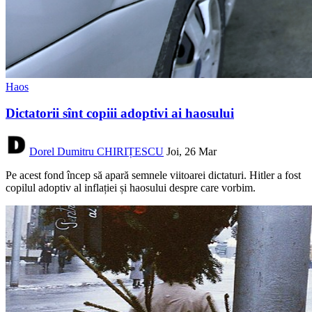
Haos
Dictatorii sînt copiii adoptivi ai haosului
Dorel Dumitru CHIRIȚESCU
Joi, 26 Mar
Pe acest fond încep să apară semnele viitoarei dictaturi. Hitler a fost
copilul adoptiv al inflației și haosului despre care vorbim.