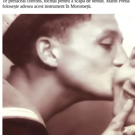
Te prefăceai convins, tocmai pentru a scăpa de nebun. Marin Preda
folosește adesea acest instrument în Moromeții.