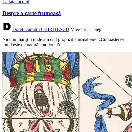
La fața locului
Despre o carte frumoasă
Dorel Dumitru CHIRIȚESCU
Miercuri, 11 Sep
Nici nu mai știu unde am citit propoziția următoare: „Cunoașterea
lumii este de natură emoțională“.