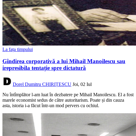
La fața timpului
Gîndirea corporativă a lui Mihail Manoilescu sau
irepresibila tentație spre dictatură
Dorel Dumitru CHIRIȚESCU
Joi, 02 Iul
Nu întîmplător l-am luat în dezbatere pe Mihail Manoilescu. El a fost
marele economist sedus de către autoritarism. Poate și din cauza
asta, istoria i-a făcut într-un mod pervers cu ochiul.