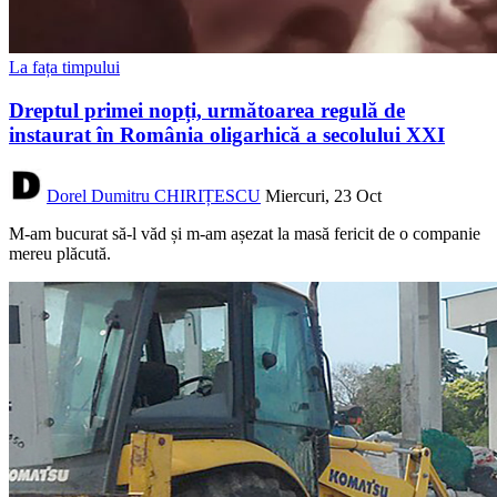
La fața timpului
Dreptul primei nopți, următoarea regulă de
instaurat în România oligarhică a secolului XXI
Dorel Dumitru CHIRIȚESCU
Miercuri, 23 Oct
M-am bucurat să-l văd și m-am așezat la masă fericit de o companie
mereu plăcută.